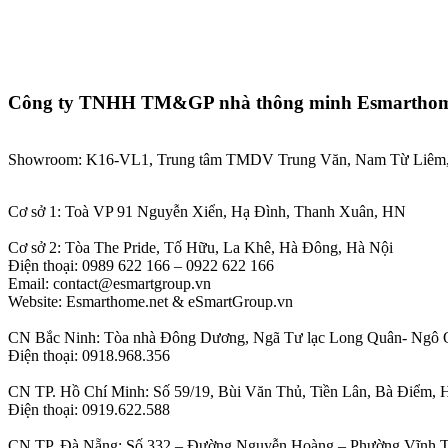
Công ty TNHH TM&GP nhà thông minh Esmartho
Showroom: K16-VL1, Trung tâm TMDV Trung Văn, Nam Từ Liêm,
Cơ sở 1: Toà VP 91 Nguyễn Xiển, Hạ Đình, Thanh Xuân, HN
Cơ sở 2: Tòa The Pride, Tố Hữu, La Khê, Hà Đông, Hà Nội
Điện thoại: 0989 622 166 – 0922 622 166
Email: contact@esmartgroup.vn
Website: Esmarthome.net & eSmartGroup.vn
CN Bắc Ninh: Tòa nhà Đông Dương, Ngã Tư lạc Long Quân- Ngô 
Điện thoại: 0918.968.356
CN TP. Hồ Chí Minh: Số 59/19, Bùi Văn Thủ, Tiền Lân, Bà Điểm,
Điện thoại: 0919.622.588
CN TP. Đà Nẵng: Số 332 – Đường Nguyễn Hoàng – Phường Vĩnh T