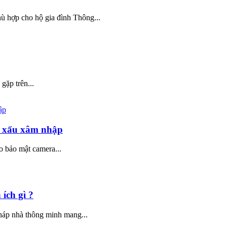
ù hợp cho hộ gia đình Thông...
gặp trên...
̉ xấu xâm nhập
 bảo mật camera...
ích gì ?
háp nhà thông minh mang...