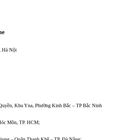
me
 Hà Nội
Quyền, Khu Yna, Phường Kinh Bắc – TP Bắc Ninh
 Hóc Môn, TP. HCM;
rung – Quận Thanh Khê – TP. Đà Nẵng;