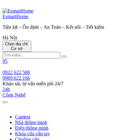
EsmartHome
Tiện lợi – Ổn định – An Toàn – Kết nối – Tiết kiệm
Hà Nội
Chọn địa chỉ:
Cơ sở
Tìm
Search
kiếm:
95
0922 622 588
0989.622.166
Khảo sát, tư vấn miễn phí 24/7
24h
Công Nghệ
Toggle
navigation
Camera
Nhà thông minh
Điện thông minh
Khóa cửa vân tay
Chuông cửa