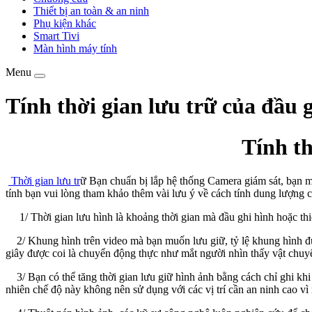
Thiết bị an toàn & an ninh
Phụ kiện khác
Smart Tivi
Màn hình máy tính
Menu
Toggle
navigation
Tính thời gian lưu trữ của đầu 
Tính th
Thời gian lưu tr
ữ Bạn chuẩn bị lắp hệ thống Camera giám sát, bạn 
tính bạn vui lòng tham khảo thêm vài lưu ý về cách tính dung lượng 
1/ Thời gian lưu hình là khoảng thời gian mà đầu ghi hình hoặc thiết
2/ Khung hình trên video mà bạn muốn lưu giữ, tỷ lệ khung hình được
giây được coi là chuyển động thực như mắt người nhìn thấy vật chuy
3/ Bạn có thể tăng thời gian lưu giữ hình ảnh bằng cách chỉ ghi khi 
nhiên chế độ này không nên sử dụng với các vị trí cần an ninh cao vì 