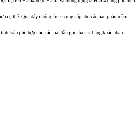
 được đặt tên H.264 hoặc H.265 và thông dụng là H.264 đang phổ biến
hợp cụ thể. Qua đây chúng tôi sẽ cung cấp cho các bạn phần mềm
tính toán phù hợp cho các loại đầu ghi của các hãng khác nhau.