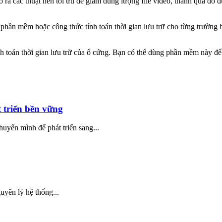
ra các thuật nén tối ưu để giảm dung lượng file video, thành quả đó
ần mềm hoặc công thức tính toán thời gian lưu trữ cho từng trường 
 toán thời gian lưu trữ của ổ cứng. Bạn có thể dùng phần mềm này để 
 triển bền vững
 mình để phát triển sang...
guyên lý hệ thống...