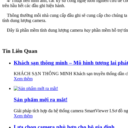
4/ Thuật nén hình ảnh, các kỹ sư công nghệ luôn nghiên cứu để cho 
trên hầu hết các đầu ghi hiện hành.
Thông thường mỗi nhà cung cấp đầu ghi sẽ cung cấp cho chúng ta ph
tính dung lượng camera.
Đây là phần mềm tính dung lượng camera
hay
phần mềm hỗ trợ tính
Tin Liên Quan
Khách sạn thông minh – Mô hình tương lai phát
KHÁCH SẠN THÔNG MINH Khách sạn truyền thống dần chuyển
Xem thêm
Sản phẩm mới ra mắt!
Giải pháp tích hợp đa hệ thống camera SmartViewer I.Sơ đồ n
Xem thêm
Lựa chọn camera phù hợp cho hộ gia đình