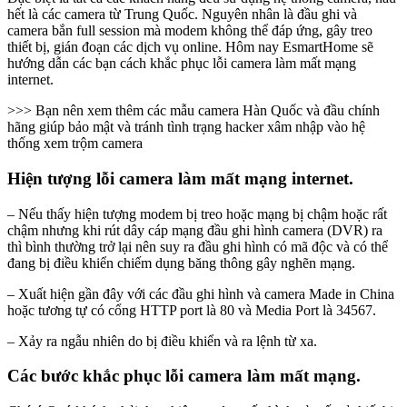
hết là các camera từ Trung Quốc. Nguyên nhân là đầu ghi và
camera bắn full session mà modem không thể đáp ứng, gây treo
thiết bị, gián đoạn các dịch vụ online. Hôm nay EsmartHome sẽ
hướng dẫn các bạn cách khắc phục lỗi camera làm mất mạng
internet.
>>> Bạn nên xem thêm các mẫu camera Hàn Quốc và đầu chính
hãng giúp bảo mật và tránh tình trạng hacker xâm nhập vào hệ
thống xem trộm camera
Hiện tượng lỗi camera làm mất mạng internet.
– Nếu thấy hiện tượng modem bị treo hoặc mạng bị chậm hoặc rất
chậm nhưng khi rút dây cáp mạng đầu ghi hình camera (DVR) ra
thì bình thường trở lại nên suy ra đầu ghi hình có mã độc và có thể
đang bị điều khiển chiếm dụng băng thông gây nghẽn mạng.
– Xuất hiện gần đây với các đầu ghi hình và camera Made in China
hoặc tương tự có cổng HTTP port là 80 và Media Port là 34567.
– Xảy ra ngẫu nhiên do bị điều khiển và ra lệnh từ xa.
Các bước khắc phục lỗi camera làm mất mạng.