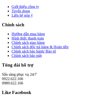
Giới thiệu công ty
Tuyển dụng
Liên hệ góp ý
Chính sách
Hướng dẫn mua hàng
Hình thức thanh toán
Chính sách giao hàng
Chính sách đổi/ trả hàng & Hoàn tiền
Chính sách bảo hành/ Bảo trì
Chính sách bảo mật
Tổng đài hỗ trợ
Sẵn sàng phục vụ 24/7
0922.622.166
0989.622.166
Like Facebook