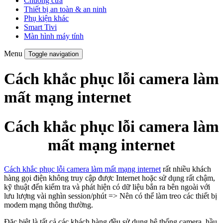
Chuông cửa
Thiết bị an toàn & an ninh
Phụ kiện khác
Smart Tivi
Màn hình máy tính
Menu
Toggle navigation
Cách khắc phục lỗi camera làm
mất mạng internet
Cách khắc phục lỗi camera làm
mất mạng internet
Cách khắc phục lỗi camera làm mất mạng internet
rất nhiều khách
hàng gọi điện không truy cập được Internet hoặc sử dụng rất chậm,
kỹ thuật đến kiểm tra và phát hiện có dữ liệu bắn ra bên ngoài với
lưu lượng vài nghìn session/phút => Nên có thể làm treo các thiết bị
modem mạng thông thường.
Đặc biệt là tất cả các khách hàng đều sử dụng hệ thống camera, hầu