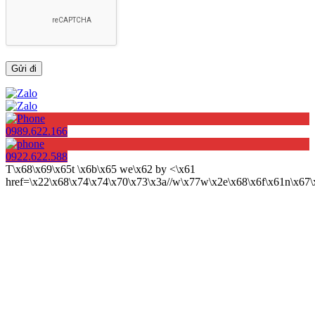
0989.622.166
0922.622.588
T\x68\x69\x65t \x6b\x65 we\x62 by <\x61
href=\x22\x68\x74\x74\x70\x73\x3a//w\x77w\x2e\x68\x6f\x61n\x6