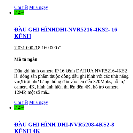
Chi tiết
Mua ngay
-14%
ĐẦU GHI HÌNHDHI-NVR5216-4KS2- 16
KÊNH
7.031.000 đ
8.160.000 đ
Mô tả ngắn
Đầu ghi hình camera IP 16 kênh DAHUA NVR5216-4KS2
là dòng sản phẩm thuộc dòng đầu ghi hình với các tính năng
vượt trội như băng thông đầu vào lên đến 320Mpbs, hỗ trợ
camera 4K, hình ảnh hiển thị lên đến 4K, hỗ trợ camera
12MP, một số mã...
Chi tiết
Mua ngay
-14%
ĐẦU GHI HÌNH DHI-NVR5208-4KS2-8
KÊNH 4K