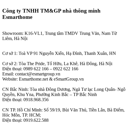
Công ty TNHH TM&GP nhà thông minh
Esmarthome
Showroom: K16-VL1, Trung tâm TMDV Trung Văn, Nam Từ
Liêm, Hà Nội
Cơ sở 1: Toà VP 91 Nguyễn Xiển, Hạ Đình, Thanh Xuân, HN
Cơ sở 2: Tòa The Pride, Tố Hữu, La Khê, Hà Đông, Hà Nội
Điện thoại: 0989 622 166 – 0922 622 166
Email: contact@esmartgroup.vn
Website: Esmarthome.net & eSmartGroup.vn
CN Bắc Ninh: Tòa nhà Đông Dương, Ngã Tư lạc Long Quân- Ngô
Quyền, Khu Yna, Phường Kinh Bắc – TP Bắc Ninh
Điện thoại: 0918.968.356
CN TP. Hồ Chí Minh: Số 59/19, Bùi Văn Thủ, Tiền Lân, Bà Điểm,
Hóc Môn, TP. HCM;
Điện thoại: 0919.622.588