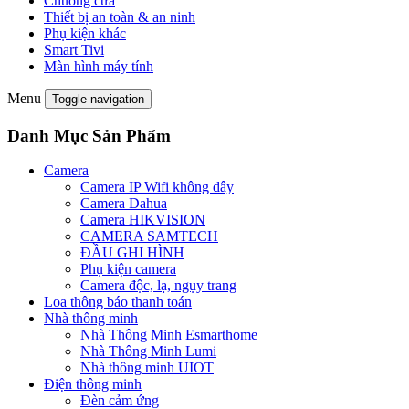
Chuông cửa
Thiết bị an toàn & an ninh
Phụ kiện khác
Smart Tivi
Màn hình máy tính
Menu
Toggle navigation
Danh Mục Sản Phẩm
Camera
Camera IP Wifi không dây
Camera Dahua
Camera HIKVISION
CAMERA SAMTECH
ĐẦU GHI HÌNH
Phụ kiện camera
Camera độc, lạ, ngụy trang
Loa thông báo thanh toán
Nhà thông minh
Nhà Thông Minh Esmarthome
Nhà Thông Minh Lumi
Nhà thông minh UIOT
Điện thông minh
Đèn cảm ứng