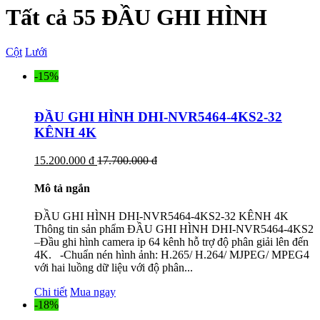
Tất cả 55 ĐẦU GHI HÌNH
Cột
Lưới
-15%
ĐẦU GHI HÌNH DHI-NVR5464-4KS2-32
KÊNH 4K
15.200.000 đ
17.700.000 đ
Mô tả ngắn
ĐẦU GHI HÌNH DHI-NVR5464-4KS2-32 KÊNH 4K
Thông tin sản phẩm ĐẦU GHI HÌNH DHI-NVR5464-4KS2
–Đầu ghi hình camera ip 64 kênh hỗ trợ độ phân giải lên đến
4K. -Chuẩn nén hình ảnh: H.265/ H.264/ MJPEG/ MPEG4
với hai luồng dữ liệu với độ phân...
Chi tiết
Mua ngay
-18%