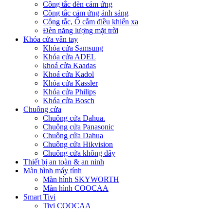
Công tắc đèn cảm ứng
Công tắc cảm ứng ánh sáng
Công tắc, Ổ cắm điều khiển xa
Đèn năng lượng mặt trời
Khóa cửa vân tay
Khóa cửa Samsung
Khóa cửa ADEL
khoá cửa Kaadas
Khoá cửa Kadol
Khóa cửa Kassler
Khóa cửa Philips
Khóa cửa Bosch
Chuông cửa
Chuông cửa Dahua.
Chuông cửa Panasonic
Chuông cửa Dahua
Chuông cửa Hikvision
Chuông cửa không dây
Thiết bị an toàn & an ninh
Màn hình máy tính
Màn hình SKYWORTH
Màn hình COOCAA
Smart Tivi
Tivi COOCAA