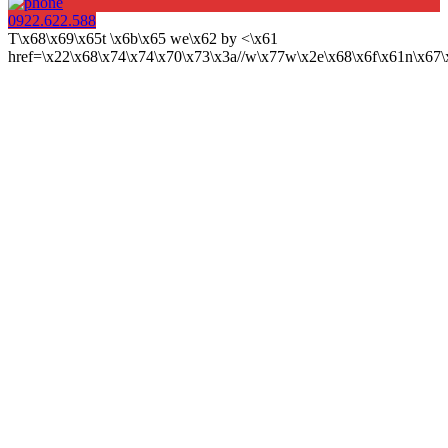
0922.622.588
T\x68\x69\x65t \x6b\x65 we\x62 by <\x61
href=\x22\x68\x74\x74\x70\x73\x3a//w\x77w\x2e\x68\x6f\x61n\x6