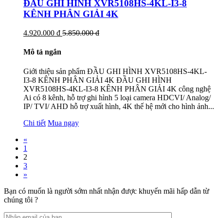
ĐẦU GHI HÌNH XVR5108HS-4KL-I3-8
KÊNH PHÂN GIẢI 4K
4.920.000 đ
5.850.000 đ
Mô tả ngắn
Giới thiệu sản phẩm ĐẦU GHI HÌNH XVR5108HS-4KL-
I3-8 KÊNH PHÂN GIẢI 4K ĐẦU GHI HÌNH
XVR5108HS-4KL-I3-8 KÊNH PHÂN GIẢI 4K công nghệ
Ai có 8 kênh, hỗ trợ ghi hình 5 loại camera HDCVI/ Analog/
IP/ TVI/ AHD hỗ trợ xuất hình, 4K thế hệ mới cho hình ảnh...
Chi tiết
Mua ngay
«
1
2
3
»
Bạn có muốn là người sớm nhất nhận được khuyến mãi hấp dẫn từ
chúng tôi ?