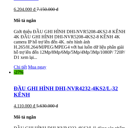
6.204.000 đ
7.150.000 đ
Mô tả ngắn
Giới thiệu ĐẦU GHI HÌNH DHI-NVR5208-4KS2-8 KÊNH
4K ĐẦU GHI HÌNH DHI-NVR5208-4KS2-8 KÊNH 4K
camera IP hỗ trợ lên đến 4K. nén hình ảnh
H.265/H.264/MJPEG/MPEG4 với hai luồn dữ liệu phân giải
hỗ trợ lên đến 12Mp/8Mp/6Mp/5Mp/4Mp/3Mp/1080P/ 720P/
D1 xem lại...
Chi tiết
Mua ngay
-27%
ĐẦU GHI HÌNH DHI-NVR4232-4KS2/L-32
KÊNH
4.110.000 đ
5.630.000 đ
Mô tả ngắn