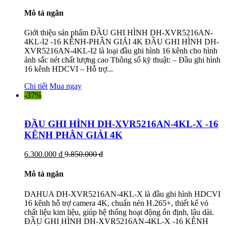
Mô tả ngắn
Giới thiệu sản phẩm ĐẦU GHI HÌNH DH-XVR5216AN-
4KL-I2 -16 KÊNH-PHÂN GIẢI 4K ĐẦU GHI HÌNH DH-
XVR5216AN-4KL-I2 là loại đầu ghi hình 16 kênh cho hình
ảnh sắc nét chất lượng cao Thông số kỹ thuật: – Đầu ghi hình
16 kênh HDCVI – Hỗ trợ...
Chi tiết
Mua ngay
-37%
ĐẦU GHI HÌNH DH-XVR5216AN-4KL-X -16
KÊNH PHÂN GIẢI 4K
6.300.000 đ
9.850.000 đ
Mô tả ngắn
DAHUA DH-XVR5216AN-4KL-X là đầu ghi hình HDCVI
16 kênh hỗ trợ camera 4K, chuẩn nén H.265+, thiết kế vỏ
chất liệu kim liệu, giúp hệ thống hoạt động ổn định, lâu dài.
ĐẦU GHI HÌNH DH-XVR5216AN-4KL-X -16 KÊNH