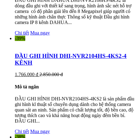
ĐẦU GHI HÌNH DAHUA DHI-NVR2108HS-4KS2 là
dòng đầu ghi với thiết kế sang trọng, hình ảnh sắc nét hỗ trợ
camera có độ phân giải lên đến 8 Megapixel giúp người có
những hình ảnh chân thực Thông số kỹ thuật Đầu ghi hình
camera IP 8 kênh DAHUA...
Chi tiết
Mua ngay
-39%
ĐẦU GHI HÌNH DHI-NVR2104HS-4KS2-4
KÊNH
1.766.000 đ
2.850.000 đ
Mô tả ngắn
ĐẦU GHI HÌNH DHI-NVR2104HS-4KS2 là sản phẩm đầu
ghi hình kĩ thuật số chuyên dụng dành cho hệ thống camera
quan sát an ninh. Sản phẩm có chất lượng tốt, độ bền cao, độ
tương thích cao và khả năng hoạt động ngày đêm bền bỉ.
ĐẦU GHI...
Chi tiết
Mua ngay
-38%