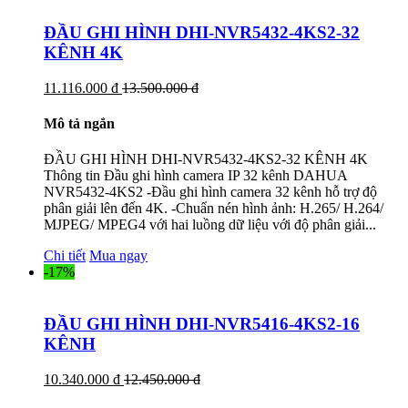
ĐẦU GHI HÌNH DHI-NVR5432-4KS2-32
KÊNH 4K
11.116.000 đ
13.500.000 đ
Mô tả ngắn
ĐẦU GHI HÌNH DHI-NVR5432-4KS2-32 KÊNH 4K
Thông tin Đầu ghi hình camera IP 32 kênh DAHUA
NVR5432-4KS2 -Đầu ghi hình camera 32 kênh hỗ trợ độ
phân giải lên đến 4K. -Chuẩn nén hình ảnh: H.265/ H.264/
MJPEG/ MPEG4 với hai luồng dữ liệu với độ phân giải...
Chi tiết
Mua ngay
-17%
ĐẦU GHI HÌNH DHI-NVR5416-4KS2-16
KÊNH
10.340.000 đ
12.450.000 đ