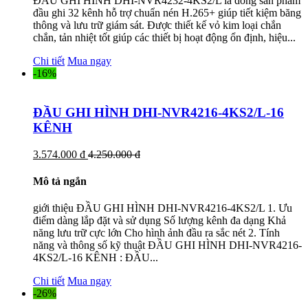
ĐẦU GHI HÌNH DHI-NVR4232-4KS2/L là dòng sản phẩm
đầu ghi 32 kênh hỗ trợ chuẩn nén H.265+ giúp tiết kiệm băng
thông và lưu trữ giám sát. Được thiết kế vỏ kim loại chắn
chắn, tản nhiệt tốt giúp các thiết bị hoạt động ổn định, hiệu...
Chi tiết
Mua ngay
-16%
ĐẦU GHI HÌNH DHI-NVR4216-4KS2/L-16
KÊNH
3.574.000 đ
4.250.000 đ
Mô tả ngắn
giới thiệu ĐẦU GHI HÌNH DHI-NVR4216-4KS2/L 1. Ưu
điểm dàng lắp đặt và sử dụng Số lượng kênh đa dạng Khả
năng lưu trữ cực lớn Cho hình ảnh đầu ra sắc nét 2. Tính
năng và thông số kỹ thuật ĐẦU GHI HÌNH DHI-NVR4216-
4KS2/L-16 KÊNH : ĐẦU...
Chi tiết
Mua ngay
-26%