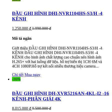
ĐẦU GHI HÌNH DHI-NVR1104HS-S3/H -4
KÊNH
1.250.000 đ
1.990.000 đ
Mô tả ngắn
Giới thiệu ĐẦU GHI HÌNH DHI-NVR1104HS-S3/H -4
KÊNH ĐẦU GHI HÌNH DHI-NVR1104HS-S3/H -4
KÊNH cho hinh ảnh chất lượng cao chuẩn nén hình ảnh
H.265+ với hai luồng dữ liệu. hỗ trợ hiển thị 1CH 6M và
4CH 1080P.Hỗ trợ kết nối nhiều thương hiệu camera...
Chi tiết
Mua ngay
-16%
ĐẦU GHI HÌNH DH-XVR5216AN-4KL-I2 -16
KÊNH-PHÂN GIẢI 4K
8.015.000 đ
9.500.000 đ