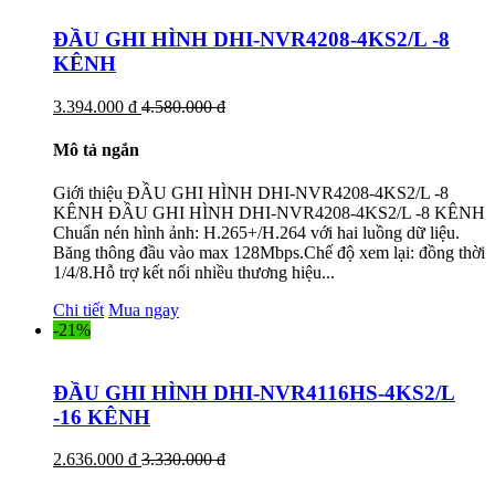
ĐẦU GHI HÌNH DHI-NVR4208-4KS2/L -8
KÊNH
3.394.000 đ
4.580.000 đ
Mô tả ngắn
Giới thiệu ĐẦU GHI HÌNH DHI-NVR4208-4KS2/L -8
KÊNH ĐẦU GHI HÌNH DHI-NVR4208-4KS2/L -8 KÊNH
Chuẩn nén hình ảnh: H.265+/H.264 với hai luồng dữ liệu.
Băng thông đầu vào max 128Mbps.Chế độ xem lại: đồng thời
1/4/8.Hỗ trợ kết nối nhiều thương hiệu...
Chi tiết
Mua ngay
-21%
ĐẦU GHI HÌNH DHI-NVR4116HS-4KS2/L
-16 KÊNH
2.636.000 đ
3.330.000 đ