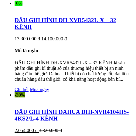
-6%
ĐẦU GHI HÌNH DH-XVR5432L-X – 32
KÊNH
13.300.000 đ
14.100.000 đ
Mô tả ngắn
ĐẦU GHI HÌNH DH-XVR5432L-X – 32 KÊNH là sản
phẩm đầu ghi kĩ thuật số của thương hiệu thiết bị an ninh
hàng đầu thế giới Dahua. Thiết bị có chất lượng tốt, đạt tiêu
chuẩn hàng đầu thế giới, có khả năng hoạt động bền bỉ...
Chi tiết
Mua ngay
-39%
ĐẦU GHI HÌNH DAHUA DHI-NVR4104HS-
4KS2/L-4 KÊNH
2.054.000 đ
3.320.000 đ