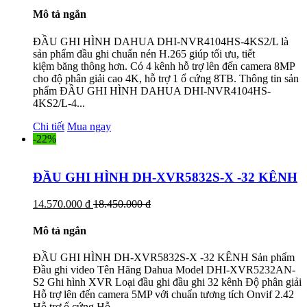
Mô tả ngắn
ĐẦU GHI HÌNH DAHUA DHI-NVR4104HS-4KS2/L là
sản phẩm đầu ghi chuẩn nén H.265 giúp tối ưu, tiết
kiệm băng thông hơn. Có 4 kênh hỗ trợ lên đến camera 8MP
cho độ phân giải cao 4K, hỗ trợ 1 ổ cứng 8TB. Thông tin sản
phẩm ĐẦU GHI HÌNH DAHUA DHI-NVR4104HS-
4KS2/L-4...
Chi tiết
Mua ngay
-22%
ĐẦU GHI HÌNH DH-XVR5832S-X -32 KÊNH
14.570.000 đ
18.450.000 đ
Mô tả ngắn
ĐẦU GHI HÌNH DH-XVR5832S-X -32 KÊNH Sản phẩm
Đầu ghi video Tên Hãng Dahua Model DHI-XVR5232AN-
S2 Ghi hình XVR Loại đầu ghi đầu ghi 32 kênh Độ phân giải
Hỗ trợ lên đến camera 5MP với chuẩn tương tích Onvif 2.42
Hỗ trợ ổ cứng Hỗ...