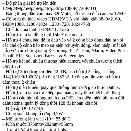
– Độ phân giải hỗ trợ lên đến
12Mp/8Mp/6Mp/5Mp/4Mp/3Mp/1080P/ 720P/ D1
– Băng thông đầu vào max 320Mpbs, hỗ trợ lên đến camera 12MP
– Cổng ra tín hiệu video HDMI/VGA với phân giải 3840×2160,
1920×1080, 1280×1024, 1280×720, 1024×768
– Chế độ chia hình 1/4/8/9/16/25/36
– Hỗ trợ xem lại đồng thời 1/4/9/16 camera
– Hỗ trợ 4 cổng báo động đầu vào và 2 cổng báo động đầu ra với
các chế độ cảnh báo theo sự kiện (chuyển động, xâm nhập, mất kết
nối) với các chứng năng Recording, PTZ, Tour, Alarm, Video Push,
Email, FTP, Snapshot, Buzzer & Screen tips
– Hỗ trợ kết nối nhiều thương hiệu camera với chuẩn tương thích
Onvif 2.4
–
Hỗ trợ 2 ổ cứng lên đến 12 TB
, usb hỗ trợ 2 cổng, 1 cổng
RJ4(10/100/1000M), 1 cổng RS232, 1 cổng audio vào ra hỗ trợ
đàm thoại 2 chiều
– Hỗ trợ điều khiển quay quét thông minh với giao thức Dahua.
– Hỗ trợ xem lại và trực tiếp qua mạng máy tính thiết bị di động.
– Hỗ trợ cấu hình thông minh qua P2P, tên miền miễn phí trọn đời
dahuaddns, quản lý đồng thời 128 tài khoản kết nối
– Điện áp DC12V/4A
– Công suất không ổ cứng 9,5W
– Môi trường làm việc -10 ~ 55 độ C
– Kích thước 375mm×282mm×56mm
– Trọng lượng không ổ cứng 1.6KG