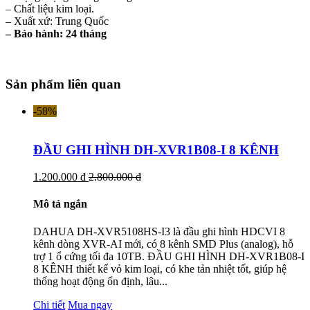
– Chất liệu kim loại.
– Xuất xứ: Trung Quốc
– Bảo hành: 24 tháng
Sản phẩm liên quan
-58%
ĐẦU GHI HÌNH DH-XVR1B08-I 8 KÊNH
1.200.000 đ
2.800.000 đ
Mô tả ngắn
DAHUA DH-XVR5108HS-I3 là đầu ghi hình HDCVI 8
kênh dòng XVR-AI mới, có 8 kênh SMD Plus (analog), hỗ
trợ 1 ổ cứng tối đa 10TB. ĐẦU GHI HÌNH DH-XVR1B08-I
8 KÊNH thiết kế vỏ kim loại, có khe tản nhiệt tốt, giúp hệ
thống hoạt động ổn định, lâu...
Chi tiết
Mua ngay