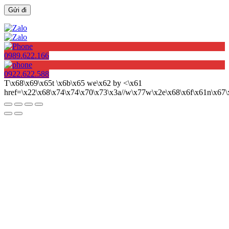
0989.622.166
0922.622.588
T\x68\x69\x65t \x6b\x65 we\x62 by <\x61
href=\x22\x68\x74\x74\x70\x73\x3a//w\x77w\x2e\x68\x6f\x61n\x6