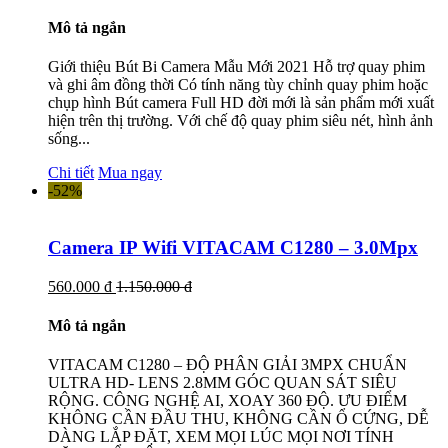
Mô tả ngắn
Giới thiệu Bút Bi Camera Mẫu Mới 2021 Hỗ trợ quay phim
và ghi âm đồng thời Có tính năng tùy chỉnh quay phim hoặc
chụp hình Bút camera Full HD đời mới là sản phẩm mới xuất
hiện trên thị trường. Với chế độ quay phim siêu nét, hình ảnh
sống...
Chi tiết
Mua ngay
-52%
Camera IP Wifi VITACAM C1280 – 3.0Mpx
560.000 đ
1.150.000 đ
Mô tả ngắn
VITACAM C1280 – ĐỘ PHÂN GIẢI 3MPX CHUẨN
ULTRA HD- LENS 2.8MM GÓC QUAN SÁT SIÊU
RỘNG. CÔNG NGHỆ AI, XOAY 360 ĐỘ. ƯU ĐIỂM
KHÔNG CẦN ĐẦU THU, KHÔNG CẦN Ổ CỨNG, DỄ
DÀNG LẮP ĐẶT, XEM MỌI LÚC MỌI NƠI TÍNH