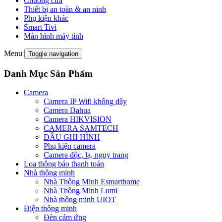
Chuông cửa
Thiết bị an toàn & an ninh
Phụ kiện khác
Smart Tivi
Màn hình máy tính
Menu
Toggle navigation
Danh Mục Sản Phẩm
Camera
Camera IP Wifi không dây
Camera Dahua
Camera HIKVISION
CAMERA SAMTECH
ĐẦU GHI HÌNH
Phụ kiện camera
Camera độc, lạ, ngụy trang
Loa thông báo thanh toán
Nhà thông minh
Nhà Thông Minh Esmarthome
Nhà Thông Minh Lumi
Nhà thông minh UIOT
Điện thông minh
Đèn cảm ứng