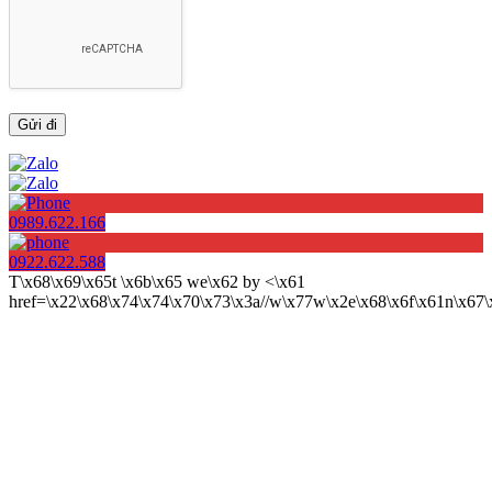
0989.622.166
0922.622.588
T\x68\x69\x65t \x6b\x65 we\x62 by <\x61
href=\x22\x68\x74\x74\x70\x73\x3a//w\x77w\x2e\x68\x6f\x61n\x6