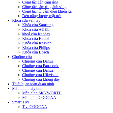
Công tắc đèn cảm ứng
Công tắc cảm ứng ánh sáng
Công tắc, Ổ cắm điều khiển xa
Đèn năng lượng mặt trời
Khóa cửa vân tay
Khóa cửa Samsung
Khóa cửa ADEL
khoá cửa Kaadas
Khoá cửa Kadol
Khóa cửa Kassler
Khóa cửa Philips
Khóa cửa Bosch
Chuông cửa
Chuông cửa Dahua.
Chuông cửa Panasonic
Chuông cửa Dahua
Chuông cửa Hikvision
Chuông cửa không dây
Thiết bị an toàn & an ninh
Màn hình máy tính
Màn hình SKYWORTH
Màn hình COOCAA
Smart Tivi
Tivi COOCAA