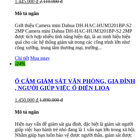
1.445.000 đ
2.110.000 đ
Mô tả ngắn
Giới thiệu Camera mini Dahua DH-HAC-HUM3201BP-S2
2MP Camera mini Dahua DH-HAC-HUM3201BP-S2 2MP
được tích hợp nhiều tính năng hiện đại, là an ninh hiệu hiệu
quả cho các hệ thống giám sát trong các công trình lớn như
công xưởng, trung tâm thương mại, trường...
Chi tiết
Mua ngay
-24%
Ổ CẮM GIÁM SÁT VĂN PHÒNG, GIA ĐÌNH
, NGƯỜI GIÚP VIỆC Ổ ĐIỆN LIOA
1.450.000 đ
1.890.000 đ
Mô tả ngắn
Hiện nay vấn đề giám sát gia đình, đặc biệt là giám sát người
giúp việc bạo hành trẻ nhỏ đang là 1 vấn nạn lớn trong xã hội.
Nhằm giúp bạn luôn bảo vệ được người thân, giám sát được