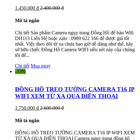
1.450.000 đ
2.400.000 đ
Mô tả ngắn
Chi tiết Sản phẩm Camera ngụy trang Đồng Hồ để bàn Wifi
DH113 Liên Hệ hoặc zalo : 0989 622 166 để được giá tốt
nhất. Việc theo dõi từ xa chưa bao giờ dễ dàng như thế, hãy
sở hữu chiếc Đồng Hồ Camera WIFI siêu nét này của chúng
tôi để...
Chi tiết
Mua ngay
-33%
ĐỒNG HỒ TREO TƯỜNG CAMERA T16 IP
WIFI XEM TỪ XA QUA ĐIỆN THOẠI
1.750.000 đ
2.600.000 đ
Mô tả ngắn
ĐỒNG HỒ TREO TƯỜNG CAMERA T16 IP WIFI XEM
TỪ XA QUA ĐIỆN THOẠI Camera ngụy trang đồng hồ