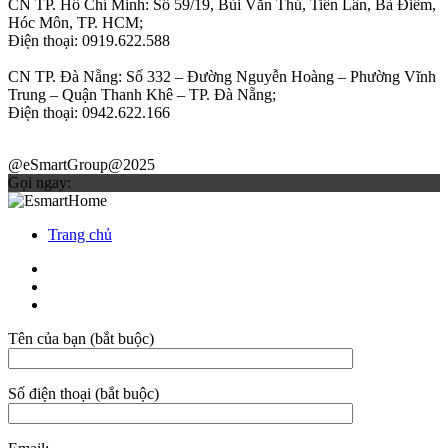
CN TP. Hồ Chí Minh: Số 59/19, Bùi Văn Thủ, Tiền Lân, Bà Điểm,
Hóc Môn, TP. HCM;
Điện thoại: 0919.622.588
CN TP. Đà Nẵng: Số 332 – Đường Nguyễn Hoàng – Phường Vĩnh
Trung – Quận Thanh Khê – TP. Đà Nẵng;
Điện thoại: 0942.622.166
@eSmartGroup@2025
Gọi ngay:
Trang chủ
Tên của bạn (bắt buộc)
Số điện thoại (bắt buộc)