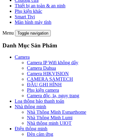
Chuông cửa
Thiết bị an toàn & an ninh
Phụ kiện khác
Smart Tivi
Màn hình máy tính
Menu
Toggle navigation
Danh Mục Sản Phẩm
Camera
Camera IP Wifi không dây
Camera Dahua
Camera HIKVISION
CAMERA SAMTECH
ĐẦU GHI HÌNH
Phụ kiện camera
Camera độc, lạ, ngụy trang
Loa thông báo thanh toán
Nhà thông minh
Nhà Thông Minh Esmarthome
Nhà Thông Minh Lumi
Nhà thông minh UIOT
Điện thông minh
Đèn cảm ứng