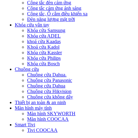
Công tắc đèn cảm ứng
Công tắc cảm ứng ánh sáng
Công tắc, Ổ cắm điều khiển xa
Đèn năng lượng mặt trời
Khóa cửa vân tay
Khóa cửa Samsung
Khóa cửa ADEL
khoá cửa Kaadas
Khoá cửa Kadol
Khóa cửa Kassler
Khóa cửa Philips
Khóa cửa Bosch
Chuông cửa
Chuông cửa Dahua.
Chuông cửa Panasonic
Chuông cửa Dahua
Chuông cửa Hikvision
Chuông cửa không dây
Thiết bị an toàn & an ninh
Màn hình máy tính
Màn hình SKYWORTH
Màn hình COOCAA
Smart Tivi
Tivi COOCAA