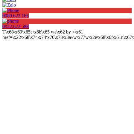
0989.622.166
0922.622.588
T\x68\x69\x65t \x6b\x65 we\x62 by <\x61
href=\x22\x68\x74\x74\x70\x73\x3a//w\x77w\x2e\x68\x6f\x61n\x6