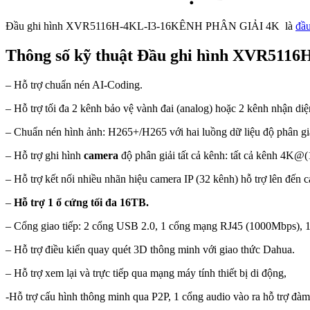
Đầu ghi hình XVR5116H-4KL-I3-16KÊNH PHÂN GIẢI 4K là
đầu
Thông số kỹ thuật Đầu ghi hình XVR511
– Hỗ trợ chuẩn nén AI-Coding.
– Hỗ trợ tối đa 2 kênh bảo vệ vành đai (analog) hoặc 2 kênh nhận d
– Chuẩn nén hình ảnh: H265+/H265 với hai luồng dữ liệu độ phân g
– Hỗ trợ ghi hình
camera
độ phân giải tất cả kênh: tất cả kênh 4
– Hỗ trợ kết nối nhiều nhãn hiệu camera IP (32 kênh) hỗ trợ lên đến
–
Hỗ trợ 1 ổ cứng tối đa 16TB.
– Cổng giao tiếp: 2 cổng USB 2.0, 1 cổng mạng RJ45 (1000Mbps), 
– Hỗ trợ điều kiển quay quét 3D thông minh với giao thức Dahua.
– Hỗ trợ xem lại và trực tiếp qua mạng máy tính thiết bị di động,
-Hỗ trợ cấu hình thông minh qua P2P, 1 cổng audio vào ra hỗ trợ đàm t