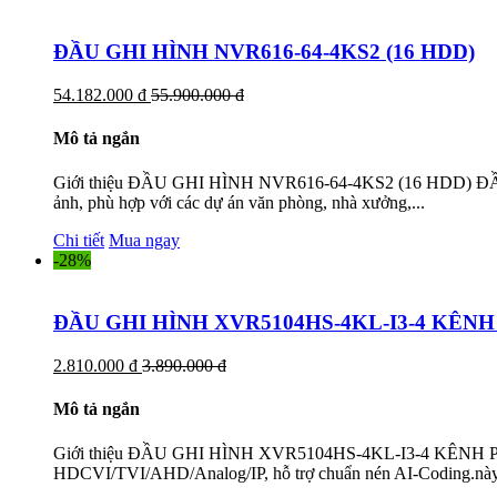
ĐẦU GHI HÌNH NVR616-64-4KS2 (16 HDD)
54.182.000 đ
55.900.000 đ
Mô tả ngắn
Giới thiệu ĐẦU GHI HÌNH NVR616-64-4KS2 (16 HDD) ĐẦU GHI
ảnh, phù hợp với các dự án văn phòng, nhà xưởng,...
Chi tiết
Mua ngay
-28%
ĐẦU GHI HÌNH XVR5104HS-4KL-I3-4 KÊNH
2.810.000 đ
3.890.000 đ
Mô tả ngắn
Giới thiệu ĐẦU GHI HÌNH XVR5104HS-4KL-I3-4 KÊNH PH
HDCVI/TVI/AHD/Analog/IP, hỗ trợ chuẩn nén AI-Coding.này thiế