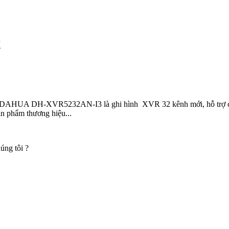
H
HUA DH-XVR5232AN-I3 là ghi hình XVR 32 kênh mới, hỗ trợ ca
ản phẩm thương hiệu...
úng tôi ?