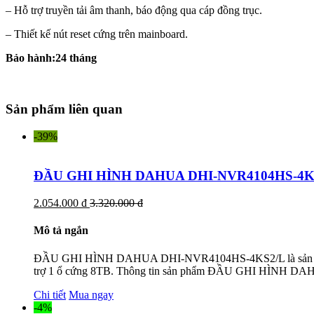
– Hỗ trợ truyền tải âm thanh, báo động qua cáp đồng trục.
– Thiết kế nút reset cứng trên mainboard.
Bảo hành:24 tháng
Sản phẩm liên quan
-39%
ĐẦU GHI HÌNH DAHUA DHI-NVR4104HS-4K
2.054.000 đ
3.320.000 đ
Mô tả ngắn
ĐẦU GHI HÌNH DAHUA DHI-NVR4104HS-4KS2/L là sản phẩm đầ
trợ 1 ổ cứng 8TB. Thông tin sản phẩm ĐẦU GHI HÌNH 
Chi tiết
Mua ngay
-4%