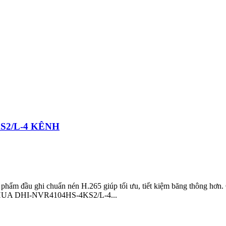
S2/L-4 KÊNH
u ghi chuẩn nén H.265 giúp tối ưu, tiết kiệm băng thông hơn. Có 
DAHUA DHI-NVR4104HS-4KS2/L-4...