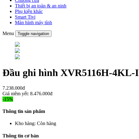
Chuông cửa
Thiết bị an toàn & an ninh
Phụ kiện khác
Smart Tivi
Màn hình máy tính
Menu
Toggle navigation
Đầu ghi hình XVR5116H-4KL-
7.238.000đ
Giá niêm yết:
8.476.000đ
-15%
Thông tin sản phẩm
Kho hàng:
Còn hàng
Thông tin cơ bản