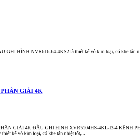
 HÌNH NVR616-64-4KS2 là thiết kế vỏ kim loại, có khe tản nhiệt t
 PHÂN GIẢI 4K
ÂN GIẢI 4K ĐẦU GHI HÌNH XVR5104HS-4KL-I3-4 KÊNH PHÂN GIA
t kế vỏ kim loại, có khe tản nhiệt tốt,...