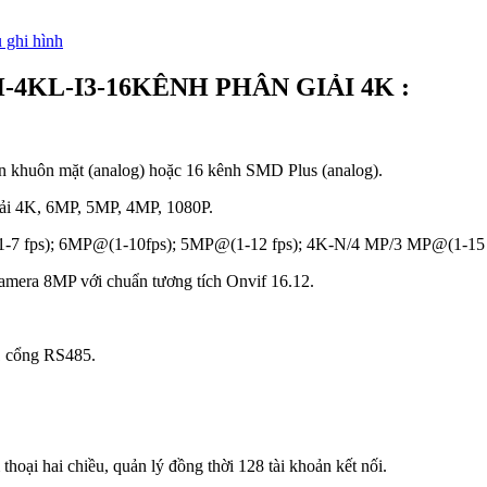
 ghi hình
6H-4KL-I3-16KÊNH PHÂN GIẢI 4K :
iện khuôn mặt (analog) hoặc 16 kênh SMD Plus (analog).
iải 4K, 6MP, 5MP, 4MP, 1080P.
K@(1-7 fps); 6MP@(1-10fps); 5MP@(1-12 fps); 4K-N/4 MP/3 MP@(1-15
 camera 8MP với chuẩn tương tích Onvif 16.12.
1 cổng RS485.
hoại hai chiều, quản lý đồng thời 128 tài khoản kết nối.