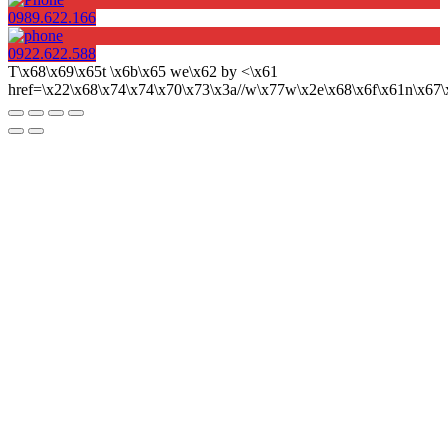
0989.622.166
0922.622.588
T\x68\x69\x65t \x6b\x65 we\x62 by <\x61
href=\x22\x68\x74\x74\x70\x73\x3a//w\x77w\x2e\x68\x6f\x61n\x6