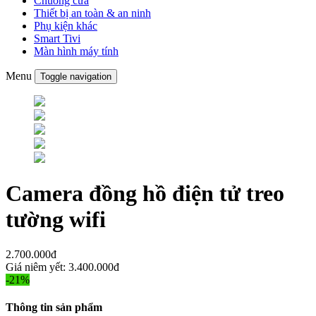
Chuông cửa
Thiết bị an toàn & an ninh
Phụ kiện khác
Smart Tivi
Màn hình máy tính
Menu
Toggle navigation
Camera đồng hồ điện tử treo
tường wifi
2.700.000đ
Giá niêm yết:
3.400.000đ
-21%
Thông tin sản phẩm