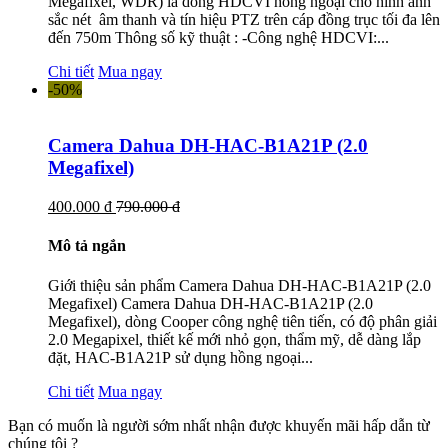
Megafixel, WDR) là dòng HDCVI hồng ngoại cho hình ảnh
sắc nét âm thanh và tín hiệu PTZ trên cáp đồng trục tối đa lên
đến 750m Thông số kỹ thuật : -Công nghệ HDCVI:...
Chi tiết
Mua ngay
-50%
Camera Dahua DH-HAC-B1A21P (2.0
Megafixel)
400.000 đ
790.000 đ
Mô tả ngắn
Giới thiệu sản phẩm Camera Dahua DH-HAC-B1A21P (2.0
Megafixel) Camera Dahua DH-HAC-B1A21P (2.0
Megafixel), dòng Cooper công nghệ tiên tiến, có độ phân giải
2.0 Megapixel, thiết kế mới nhỏ gọn, thẩm mỹ, dễ dàng lắp
đặt, HAC-B1A21P sử dụng hồng ngoại...
Chi tiết
Mua ngay
Bạn có muốn là người sớm nhất nhận được khuyến mãi hấp dẫn từ
chúng tôi ?