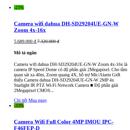
-23%
Camera wifi dahua DH-SD29204UE-GN-W
Zoom 4x-16x
5.689.000 đ
7.320.000 đ
Mô tả ngắn
Camera wifi dahua DH-SD29204UE-GN-W Zoom 4x-16x là
camera IP Speed Dome có độ phân giải 2Megapixel. Cho tầm
quan sát xa 40m, Zoom quang 4X, hỗ trợ Mic/Alarm Giới
thiệu Camera dahua DH-SD29204UE-GN-W 2MP 4x
Starlight IR PTZ Wi-Fi Network Camera ■ Độ phân giải
2Megapixel CMOS...
Chi tiết
Mua ngay
-33%
Camera Wifi Full Color 4MP IMOU IPC-
F46FEP-D