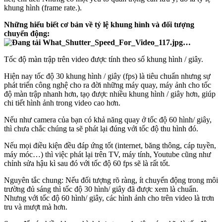
khung hình (frame rate.).
Những hiểu biết cơ bản về tỷ lệ khung hình và đối tượng
chuyển động:
Tốc độ màn trập trên video được tính theo số khung hình / giây.
Hiện nay tốc độ 30 khung hình / giây (fps) là tiêu chuẩn nhưng sự
phát triển công nghệ cho ra đời những máy quay, máy ảnh cho tốc
độ màn trập nhanh hơn, tạọ được nhiều khung hình / giây hơn, giúp
chi tiết hình ảnh trong video cao hơn.
Nếu như camera của bạn có khả năng quay ở tốc độ 60 hình/ giây,
thì chưa chắc chúng ta sẽ phát lại đúng với tốc độ thu hình đó.
Nếu mọi điều kiện đều đáp ứng tốt (internet, băng thông, cáp tuyền,
máy móc…) thì việc phát lại trên TV, máy tính, Youtube cũng như
chỉnh sửa hậu kì sau đó với tốc độ 60 fps sẽ là rất tốt.
Nguyên tắc chung: Nếu đối tượng rõ ràng, ít chuyển động trong môi
trường đủ sáng thì tốc độ 30 hình/ giây đã được xem là chuẩn.
Nhưng với tốc độ 60 hình/ giây, các hình ảnh cho trên video là trơn
tru và mượt mà hơn.