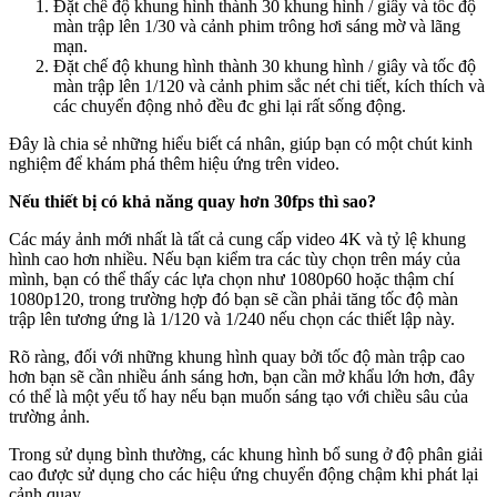
Đặt chế độ khung hình thành 30 khung hình / giây và tốc độ
màn trập lên 1/30 và cảnh phim trông hơi sáng mờ và lãng
mạn.
Đặt chế độ khung hình thành 30 khung hình / giây và tốc độ
màn trập lên 1/120 và cảnh phim sắc nét chi tiết, kích thích và
các chuyển động nhỏ đều đc ghi lại rất sống động.
Đây là chia sẻ những hiểu biết cá nhân, giúp bạn có một chút kinh
nghiệm để khám phá thêm hiệu ứng trên video.
Nếu thiết bị có khả năng quay hơn 30fps thì sao?
Các máy ảnh mới nhất là tất cả cung cấp video 4K và tỷ lệ khung
hình cao hơn nhiều. Nếu bạn kiểm tra các tùy chọn trên máy của
mình, bạn có thể thấy các lựa chọn như 1080p60 hoặc thậm chí
1080p120, trong trường hợp đó bạn sẽ cần phải tăng tốc độ màn
trập lên tương ứng là 1/120 và 1/240 nếu chọn các thiết lập này.
Rõ ràng, đối với những khung hình quay bởi tốc độ màn trập cao
hơn bạn sẽ cần nhiều ánh sáng hơn, bạn cần mở khẩu lớn hơn, đây
có thể là một yếu tố hay nếu bạn muốn sáng tạo với chiều sâu của
trường ảnh.
Trong sử dụng bình thường, các khung hình bổ sung ở độ phân giải
cao được sử dụng cho các hiệu ứng chuyển động chậm khi phát lại
cảnh quay.