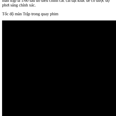
màn trập là 1/60 sau đó điều chỉnh các cài đặt khác để có được độ
phơi sáng chính xác.
Tốc độ màn Trập trong quay phim