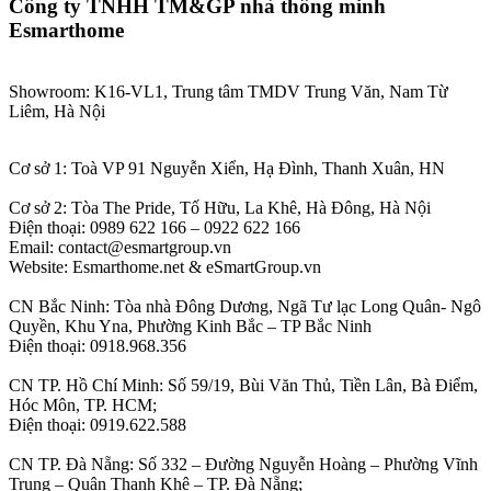
Công ty TNHH TM&GP nhà thông minh
Esmarthome
Showroom: K16-VL1, Trung tâm TMDV Trung Văn, Nam Từ
Liêm, Hà Nội
Cơ sở 1: Toà VP 91 Nguyễn Xiển, Hạ Đình, Thanh Xuân, HN
Cơ sở 2: Tòa The Pride, Tố Hữu, La Khê, Hà Đông, Hà Nội
Điện thoại: 0989 622 166 – 0922 622 166
Email: contact@esmartgroup.vn
Website: Esmarthome.net & eSmartGroup.vn
CN Bắc Ninh: Tòa nhà Đông Dương, Ngã Tư lạc Long Quân- Ngô
Quyền, Khu Yna, Phường Kinh Bắc – TP Bắc Ninh
Điện thoại: 0918.968.356
CN TP. Hồ Chí Minh: Số 59/19, Bùi Văn Thủ, Tiền Lân, Bà Điểm,
Hóc Môn, TP. HCM;
Điện thoại: 0919.622.588
CN TP. Đà Nẵng: Số 332 – Đường Nguyễn Hoàng – Phường Vĩnh
Trung – Quận Thanh Khê – TP. Đà Nẵng;