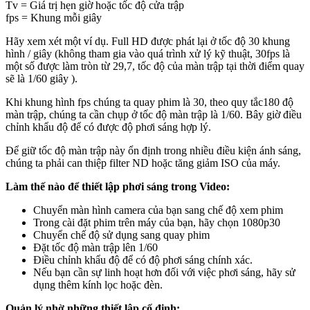
Tv = Giá trị hẹn giờ hoặc tốc độ cửa trập
fps = Khung mỗi giây​
Hãy xem xét một ví dụ. Full HD được phát lại ở tốc độ 30 khung
hình / giây (không tham gia vào quá trình xử lý kỹ thuật, 30fps là
một số được làm tròn từ 29,7, tốc độ của màn trập tại thời điểm quay
sẽ là 1/60 giây ).
Khi khung hình fps chúng ta quay phim là 30, theo quy tắc180 độ
màn trập, chúng ta cần chụp ở tốc độ màn trập là 1/60. Bây giờ điều
chỉnh khẩu độ để có được độ phơi sáng hợp lý.
Để giữ tốc độ màn trập này ổn định trong nhiều điều kiện ánh sáng,
chúng ta phải can thiệp filter ND hoặc tăng giảm ISO của máy.
Làm thế nào để thiết lập phơi sáng trong Video:
Chuyển màn hình camera của bạn sang chế độ xem phim
Trong cài đặt phim trên máy của bạn, hãy chọn 1080p30
Chuyển chế độ sử dụng sang quay phim
Đặt tốc độ màn trập lên 1/60
Điều chỉnh khẩu độ để có độ phơi sáng chính xác.
Nếu bạn cần sự linh hoạt hơn đối với việc phơi sáng, hãy sử
dụng thêm kính lọc hoặc đèn.
Quản lý nhờ những thiết lập cố định: