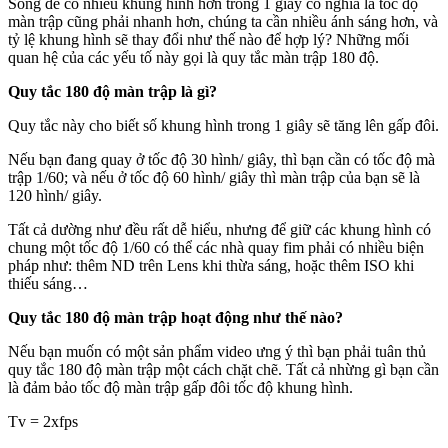
Song để có nhiều khung hình hơn trong 1 giây có nghĩa là tốc độ
màn trập cũng phải nhanh hơn, chúng ta cần nhiều ánh sáng hơn, và
tỷ lệ khung hình sẽ thay đổi như thế nào để hợp lý? Những mối
quan hệ của các yếu tố này gọi là quy tắc màn trập 180 độ.
Quy tắc 180 độ màn trập là gì?
Quy tắc này cho biết số khung hình trong 1 giây sẽ tăng lên gấp đôi.
Nếu bạn đang quay ở tốc độ 30 hình/ giây, thì bạn cần có tốc độ mà
trập 1/60; và nếu ở tốc độ 60 hình/ giây thì màn trập của bạn sẽ là
120 hình/ giây.
Tất cả dường như đều rất dễ hiểu, nhưng để giữ các khung hình có
chung một tốc độ 1/60 có thể các nhà quay fim phải có nhiều biện
pháp như: thêm ND trên Lens khi thừa sáng, hoặc thêm ISO khi
thiếu sáng…
Quy tắc 180 độ màn trập hoạt động như thế nào?
Nếu bạn muốn có một sản phẩm video ưng ý thì bạn phải tuân thủ
quy tắc 180 độ màn trập một cách chặt chẽ. Tất cả nhừng gì bạn cần
là đảm bảo tốc độ màn trập gấp đôi tốc độ khung hình.
Tv = 2xfps