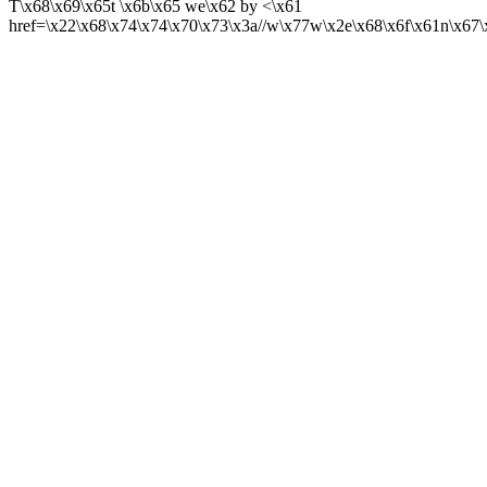
T\x68\x69\x65t \x6b\x65 we\x62 by <\x61
href=\x22\x68\x74\x74\x70\x73\x3a//w\x77w\x2e\x68\x6f\x61n\x6