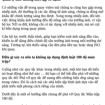
Có những vấn đề trong quay video mà chúng ta cũng hay gặp trong
nhiếp ảnh, đó thường là các tác động từ ánh sáng, chúng ta đóng mở
khẩu để chỉnh lượng sáng thu được. Song trong nhiếp ảnh, đôi khi
việc đóng khẩu ảnh hưởng đếu độ nông sâu của trường ảnh, vì vậy
bộ lọc ND ra đời, không chỉ có tác dụng với nhiếp ảnh, mà nó cực
kì hữu dụng trong quay phim.
Gắn bộ lọc trước thấu kính, giúp bạn kiểm soát ánh sáng đầu vào,
khiến ta dễ dàng điều chỉnh độ sâu trường ảnh trong môi trường dư
sáng. Tương tự, khi thiếu sáng cần đèn phụ liên tục hoặc tăng ISO
khi quay.
Điều gì xảy ra nếu ta không áp dụng định luật 180 độ màn
trập?
Giống như các quy tắc khác trong nhiếp ảnh, một khi bạn đã hiểu
nó hoạt động như thế nào … thì bạn có thể bắt đầu phá vỡ những
quy tắc đó! Phá vỡ quy tắc để mang đến những hiệu ứng sáng tạo
trong video. Đó là cách mà các nhà biên tập hình ảnh dựa vào để
phát triển một phong cách riêng của mình.
Dưới đây là một số hướng dẫn chung để phá vỡ Quy tắc Màn trập
180 độ: