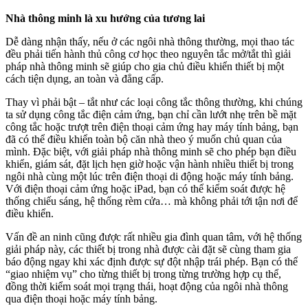
Nhà thông minh là xu hướng của tương lai
Dễ dàng nhận thấy, nếu ở các ngôi nhà thông thường, mọi thao tác
đều phải tiến hành thủ công cơ học theo nguyên tắc mở/tắt thì giải
pháp nhà thông minh sẽ giúp cho gia chủ điều khiển thiết bị một
cách tiện dụng, an toàn và đẳng cấp.
Thay vì phải bật – tắt như các loại công tắc thông thường, khi chúng
ta sử dụng công tắc điện cảm ứng, bạn chỉ cần lướt nhẹ trên bề mặt
công tắc hoặc trượt trên điện thoại cảm ứng hay máy tính bảng, bạn
đã có thể điều khiển toàn bộ căn nhà theo ý muốn chủ quan của
mình. Đặc biệt, với giải pháp nhà thông minh sẽ cho phép bạn điều
khiển, giám sát, đặt lịch hẹn giờ hoặc vận hành nhiều thiết bị trong
ngôi nhà cùng một lúc trên điện thoại di động hoặc máy tính bảng.
Với điện thoại cảm ứng hoặc iPad, bạn có thể kiểm soát được hệ
thống chiếu sáng, hệ thống rèm cửa… mà không phải tới tận nơi để
điều khiển.
Vấn đề an ninh cũng được rất nhiều gia đình quan tâm, với hệ thống
giải pháp này, các thiết bị trong nhà được cài đặt sẽ cùng tham gia
báo động ngay khi xác định được sự đột nhập trái phép. Bạn có thể
“giao nhiệm vụ” cho từng thiết bị trong từng trường hợp cụ thể,
đồng thời kiểm soát mọi trạng thái, hoạt động của ngôi nhà thông
qua điện thoại hoặc máy tính bảng.