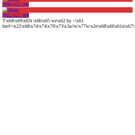
0989.622.166
0922.622.588
T\x68\x69\x65t \x6b\x65 we\x62 by <\x61
href=\x22\x68\x74\x74\x70\x73\x3a//w\x77w\x2e\x68\x6f\x61n\x6