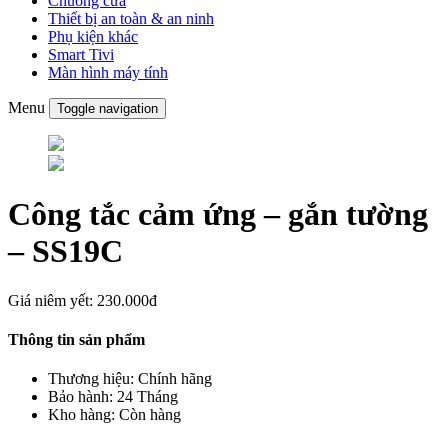
Chuông cửa
Thiết bị an toàn & an ninh
Phụ kiện khác
Smart Tivi
Màn hình máy tính
Menu
Toggle navigation
Công tắc cảm ứng – gắn tường
– SS19C
Giá niêm yết:
230.000đ
Thông tin sản phẩm
Thương hiệu:
Chính hãng
Bảo hành:
24 Tháng
Kho hàng:
Còn hàng