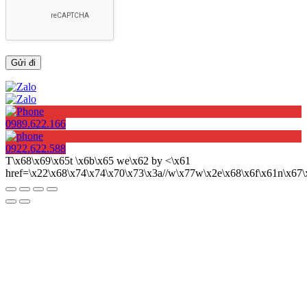
0989.622.166
0922.622.588
T\x68\x69\x65t \x6b\x65 we\x62 by <\x61
href=\x22\x68\x74\x74\x70\x73\x3a//w\x77w\x2e\x68\x6f\x61n\x6