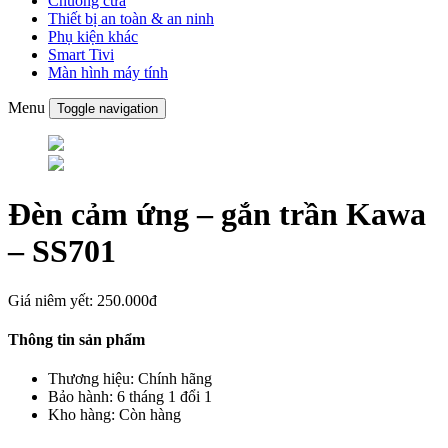
Chuông cửa
Thiết bị an toàn & an ninh
Phụ kiện khác
Smart Tivi
Màn hình máy tính
Menu
Toggle navigation
Đèn cảm ứng – gắn trần Kawa
– SS701
Giá niêm yết:
250.000đ
Thông tin sản phẩm
Thương hiệu:
Chính hãng
Bảo hành:
6 tháng 1 đổi 1
Kho hàng:
Còn hàng