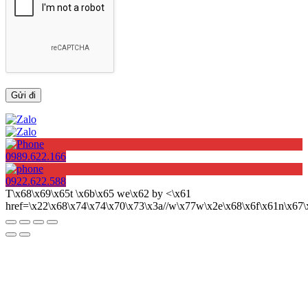
0989.622.166
0922.622.588
T\x68\x69\x65t \x6b\x65 we\x62 by <\x61
href=\x22\x68\x74\x74\x70\x73\x3a//w\x77w\x2e\x68\x6f\x61n\x6