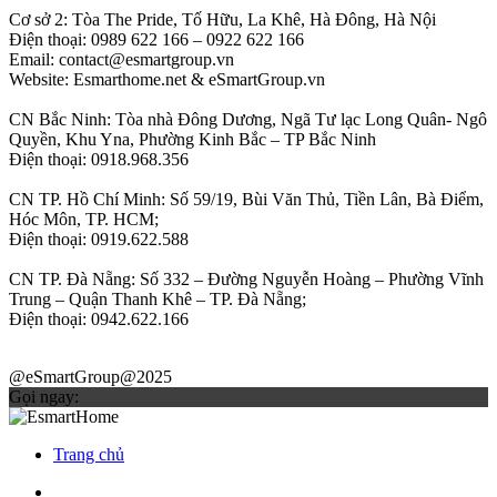
Cơ sở 2: Tòa The Pride, Tố Hữu, La Khê, Hà Đông, Hà Nội
Điện thoại: 0989 622 166 – 0922 622 166
Email: contact@esmartgroup.vn
Website: Esmarthome.net & eSmartGroup.vn
CN Bắc Ninh: Tòa nhà Đông Dương, Ngã Tư lạc Long Quân- Ngô
Quyền, Khu Yna, Phường Kinh Bắc – TP Bắc Ninh
Điện thoại: 0918.968.356
CN TP. Hồ Chí Minh: Số 59/19, Bùi Văn Thủ, Tiền Lân, Bà Điểm,
Hóc Môn, TP. HCM;
Điện thoại: 0919.622.588
CN TP. Đà Nẵng: Số 332 – Đường Nguyễn Hoàng – Phường Vĩnh
Trung – Quận Thanh Khê – TP. Đà Nẵng;
Điện thoại: 0942.622.166
@eSmartGroup@2025
Gọi ngay:
Trang chủ