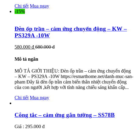
Chi tiết
Mua ngay
-15%
Đèn ốp trần – cảm ứng chuyển động – KW –
PS329A -10W
580.000 đ
680.000 đ
Mô tả ngắn
MÔ TẢ GIỚI THIỆU: Đèn ốp trần – cảm ứng chuyển động
– KW – PS329A -10W https://esmarthome.net/danh-muc-san-
pham Đây là đèn ốp trần cảm biến thân nhiệt chuyển động
của con người ,kết hợp với tính năng chiếu sáng khẩn cấp...
Chi tiết
Mua ngay
Công tắc – cảm ứng gắn tường – SS78B
Giá : 295.000 đ