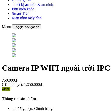
Chuông cửa
Thiết bị an toàn & an ninh
Phụ kiện khác
Smart Tivi
Màn hình máy tính
Menu
Toggle navigation
Camera IP WIFI ngoài trời I
750.000đ
Giá niêm yết:
1.350.000đ
-45%
Thông tin sản phẩm
Thương hiệu:
Chính hãng