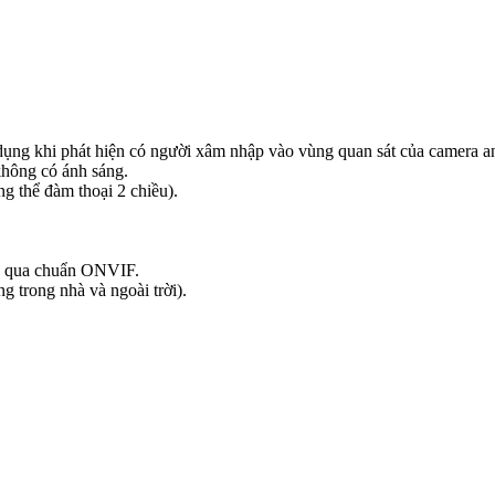
dụng khi phát hiện có người xâm nhập vào vùng quan sát của camera a
không có ánh sáng.
g thể đàm thoại 2 chiều).
thu qua chuẩn ONVIF.
g trong nhà và ngoài trời).