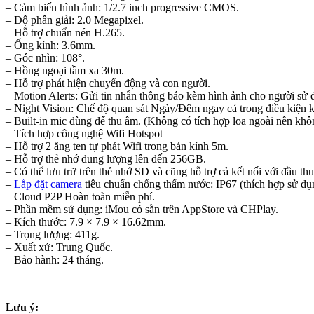
– Cảm biến hình ảnh: 1/2.7 inch progressive CMOS.
– Độ phân giải: 2.0 Megapixel.
– Hỗ trợ chuẩn nén H.265.
– Ống kính: 3.6mm.
– Góc nhìn: 108°.
– Hồng ngoại tầm xa 30m.
– Hỗ trợ phát hiện chuyển động và con người.
– Motion Alerts: Gửi tin nhắn thông báo kèm hình ảnh cho người sử 
– Night Vision: Chế độ quan sát Ngày/Đêm ngay cả trong điều kiện 
– Built-in mic dùng để thu âm. (Không có tích hợp loa ngoài nên khôn
– Tích hợp công nghệ Wifi Hotspot
– Hỗ trợ 2 ăng ten tự phát Wifi trong bán kính 5m.
– Hỗ trợ thẻ nhớ dung lượng lên đến 256GB.
– Có thể lưu trữ trên thẻ nhớ SD và cũng hỗ trợ cả kết nối với đầu 
–
Lắp đặt camera
tiêu chuẩn chống thấm nước: IP67 (thích hợp sử dụn
– Cloud P2P Hoàn toàn miễn phí.
– Phần mềm sử dụng: iMou có sẵn trên AppStore và CHPlay.
– Kích thước: 7.9 × 7.9 × 16.62mm.
– Trọng lượng: 411g.
– Xuất xứ: Trung Quốc.
– Bảo hành: 24 tháng.
Lưu ý: