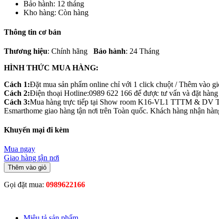
Bảo hành:
12 tháng
Kho hàng:
Còn hàng
Thông tin cơ bản
Thương hiệu
: Chính hãng
Bảo hành
: 24 Tháng
HÌNH THỨC MUA HÀNG:
Cách 1:
Đặt mua sản phẩm online chỉ với 1 click chuột / Thêm vào g
Cách 2:
Điện thoại Hotline:0989 622 166 để được tư vấn và đặt hàng t
Cách 3:
Mua hàng trực tiếp tại Show room K16-VL1 TTTM & DV 
Esmarthome giao hàng tận nơi trên Toàn quốc. Khách hàng nhận hàng 
Khuyến mại đi kèm
Mua ngay
Giao hàng tận nơi
Thêm vào giỏ
Gọi đặt mua:
0989622166
Miêu tả sản phẩm