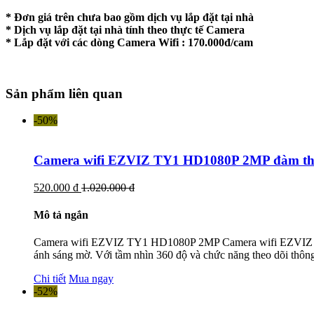
* Đơn giá trên chưa bao gồm dịch vụ lắp đặt tại nhà
* Dịch vụ lắp đặt tại nhà tính theo thực tế Camera
* Lắp đặt với các dòng Camera Wifi : 170.000đ/cam
Sản phẩm liên quan
-50%
Camera wifi EZVIZ TY1 HD1080P 2MP đàm thoạ
520.000 đ
1.020.000 đ
Mô tả ngắn
Camera wifi EZVIZ TY1 HD1080P 2MP Camera wifi EZVIZ TY1 H
ánh sáng mờ. Với tầm nhìn 360 độ và chức năng theo dõi thông
Chi tiết
Mua ngay
-52%