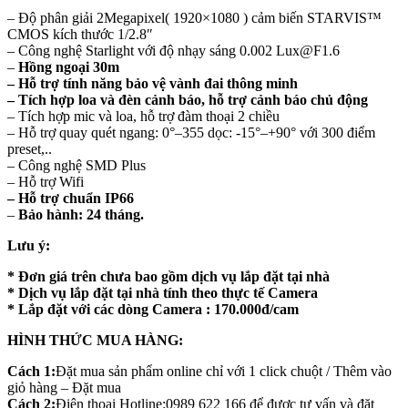
– Độ phân giải 2Megapixel( 1920×1080 ) cảm biến STARVIS™
CMOS kích thước 1/2.8″
– Công nghệ Starlight với độ nhạy sáng 0.002 Lux@F1.6
–
Hồng ngoại 30m
– Hỗ trợ tính năng bảo vệ vành đai thông minh
– Tích hợp loa và đèn cảnh báo, hỗ trợ cảnh báo chủ động
– Tích hợp mic và loa, hỗ trợ đàm thoại 2 chiều
– Hỗ trợ quay quét ngang: 0°–355 dọc: -15°–+90° với 300 điểm
preset,..
– Công nghệ SMD Plus
– Hỗ trợ Wifi
– Hỗ trợ chuẩn IP66
–
Bảo hành: 24 tháng.
Lưu ý:
* Đơn giá trên chưa bao gồm dịch vụ lắp đặt tại nhà
* Dịch vụ lắp đặt tại nhà tính theo thực tế Camera
* Lắp đặt với các dòng Camera : 170.000đ/cam
HÌNH THỨC MUA HÀNG:
Cách 1:
Đặt mua sản phẩm online chỉ với 1 click chuột / Thêm vào
giỏ hàng – Đặt mua
Cách 2:
Điện thoại Hotline:0989 622 166 để được tư vấn và đặt