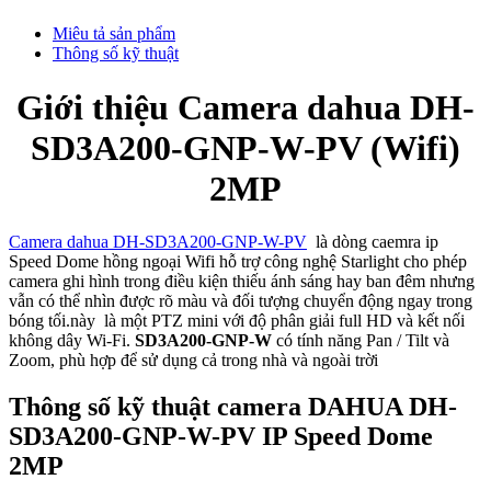
Miêu tả sản phẩm
Thông số kỹ thuật
Giới thiệu Camera dahua DH-
SD3A200-GNP-W-PV (Wifi)
2MP
Camera dahua DH-SD3A200-GNP-W-PV
là dòng caemra ip
Speed Dome hồng ngoại Wifi hỗ trợ công nghệ Starlight cho phép
camera ghi hình trong điều kiện thiếu ánh sáng hay ban đêm nhưng
vẫn có thể nhìn được rõ màu và đối tượng chuyển động ngay trong
bóng tối.này là một PTZ mini với độ phân giải full HD và kết nối
không dây Wi-Fi.
SD3A200-GNP-W
có tính năng Pan / Tilt và
Zoom, phù hợp để sử dụng cả trong nhà và ngoài trời
Thông số kỹ thuật camera DAHUA DH-
SD3A200-GNP-W-PV IP Speed Dome
2MP