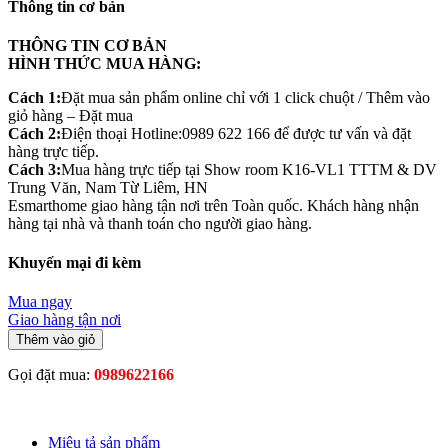
Thông tin cơ bản
THÔNG TIN CƠ BẢN
HÌNH THỨC MUA HÀNG:
Cách 1:
Đặt mua sản phẩm online chỉ với 1 click chuột / Thêm vào
giỏ hàng – Đặt mua
Cách 2:
Điện thoại Hotline:0989 622 166 để được tư vấn và đặt
hàng trực tiếp.
Cách 3:
Mua hàng trực tiếp tại Show room K16-VL1 TTTM & DV
Trung Văn, Nam Từ Liêm, HN
Esmarthome giao hàng tận nơi trên Toàn quốc. Khách hàng nhận
hàng tại nhà và thanh toán cho người giao hàng.
Khuyến mại đi kèm
Mua ngay
Giao hàng tận nơi
Thêm vào giỏ
Gọi đặt mua:
0989622166
Miêu tả sản phẩm