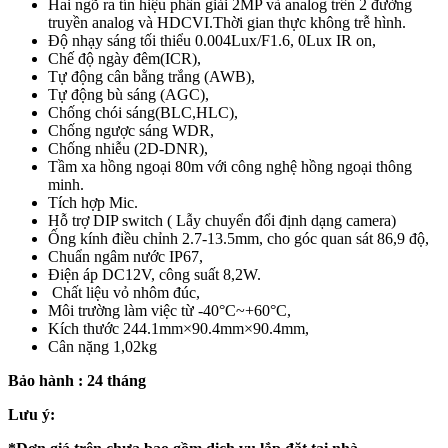
Hai ngõ ra tín hiệu phân giải 2MP và analog trên 2 đường
truyền analog và HDCVI.Thời gian thực không trễ hình.
Độ nhạy sáng tối thiểu 0.004Lux/F1.6, 0Lux IR on,
Chế độ ngày đêm(ICR),
Tự động cân bằng trắng (AWB),
Tự động bù sáng (AGC),
Chống chói sáng(BLC,HLC),
Chống ngược sáng WDR,
Chống nhiễu (2D-DNR),
Tầm xa hồng ngoại 80m với công nghệ hồng ngoại thông
minh.
Tích hợp Mic.
Hỗ trợ DIP switch ( Lẫy chuyển đổi định dạng camera)
Ống kính điều chỉnh 2.7-13.5mm, cho góc quan sát 86,9 độ,
Chuẩn ngâm nước IP67,
Điện áp DC12V, công suất 8,2W.
Chất liệu vỏ nhôm đúc,
Môi trường làm việc từ -40°C~+60°C,
Kích thước 244.1mm×90.4mm×90.4mm,
Cân nặng 1,02kg
Bảo hành : 24 tháng
Lưu ý: