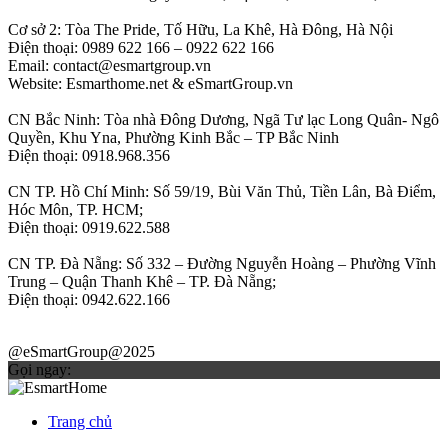
Cơ sở 2: Tòa The Pride, Tố Hữu, La Khê, Hà Đông, Hà Nội
Điện thoại: 0989 622 166 – 0922 622 166
Email: contact@esmartgroup.vn
Website: Esmarthome.net & eSmartGroup.vn
CN Bắc Ninh: Tòa nhà Đông Dương, Ngã Tư lạc Long Quân- Ngô
Quyền, Khu Yna, Phường Kinh Bắc – TP Bắc Ninh
Điện thoại: 0918.968.356
CN TP. Hồ Chí Minh: Số 59/19, Bùi Văn Thủ, Tiền Lân, Bà Điểm,
Hóc Môn, TP. HCM;
Điện thoại: 0919.622.588
CN TP. Đà Nẵng: Số 332 – Đường Nguyễn Hoàng – Phường Vĩnh
Trung – Quận Thanh Khê – TP. Đà Nẵng;
Điện thoại: 0942.622.166
@eSmartGroup@2025
Gọi ngay:
Trang chủ