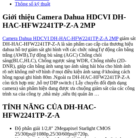
Thông số kỹ thuật
Giới thiệu Camera Dahua HDCVI DH-
HAC-HFW2241TP-Z-A 2MP
Camera Dahua HDCVI DH-HAC-HFW2241TP-Z-A 2MP
giám sát
DH-HAC-HFW2241TP-Z-A là sản phẩm cao cấp của thương hiệu
dahua hỗ trợ giám sát ghi hình với các chức năngTự động cân bằng
trắng (AWB),Tự động bù sáng (AGC) Chống chói
sáng(BLC,HLC), Chống ngược sáng WDR, Chống nhiễu (2D-
DNR), giúp cân bằng ánh sang tạo ánh sáng hài hòa cho hình ảnh
rõ nét không mờ vỡ hình ở mọi điều kiện ánh sang ở khoảng cách
hồng ngoại ghi hình 80m .Ngoài ra DH-HAC-HFW2241TP-Z-A
còn tích hợp mic ,hỗ trợ DIP switch ( Lẫy chuyển đổi định dạng
camera) sản phẩm hiện đang được ưa chuộng giám sát của các công
trình xa của công ty ,nhà máy ,siêu thị quán ăn …
TÍNH NĂNG CỦA DH-HAC-
HFW2241TP-Z-A
Độ phân giải 1/2,8″ 2Megapixel Starlight CMOS
25/30fps@1080p,25/30/60fps@720p,