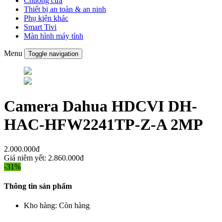
Chuông cửa
Thiết bị an toàn & an ninh
Phụ kiện khác
Smart Tivi
Màn hình máy tính
Menu
Toggle navigation
Camera Dahua HDCVI DH-
HAC-HFW2241TP-Z-A 2MP
2.000.000đ
Giá niêm yết:
2.860.000đ
-31%
Thông tin sản phẩm
Kho hàng:
Còn hàng