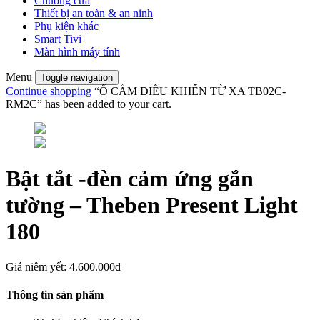
Chuông cửa
Thiết bị an toàn & an ninh
Phụ kiện khác
Smart Tivi
Màn hình máy tính
Menu
Toggle navigation
Continue shopping
“Ổ CẮM ĐIỀU KHIỂN TỪ XA TB02C-
RM2C” has been added to your cart.
Bật tắt -đèn cảm ứng gắn
tường – Theben Present Light
180
Giá niêm yết:
4.600.000đ
Thông tin sản phẩm