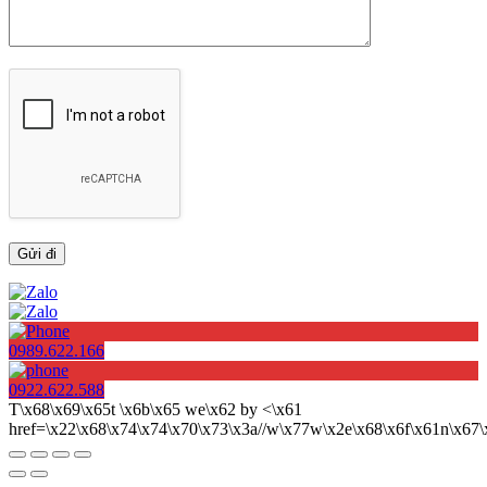
0989.622.166
0922.622.588
T\x68\x69\x65t \x6b\x65 we\x62 by <\x61
href=\x22\x68\x74\x74\x70\x73\x3a//w\x77w\x2e\x68\x6f\x61n\x6