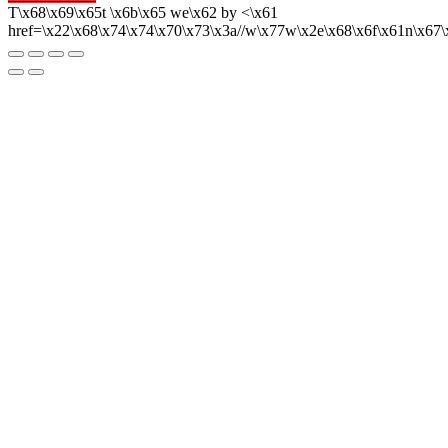
T\x68\x69\x65t \x6b\x65 we\x62 by <\x61
href=\x22\x68\x74\x74\x70\x73\x3a//w\x77w\x2e\x68\x6f\x61n\x6