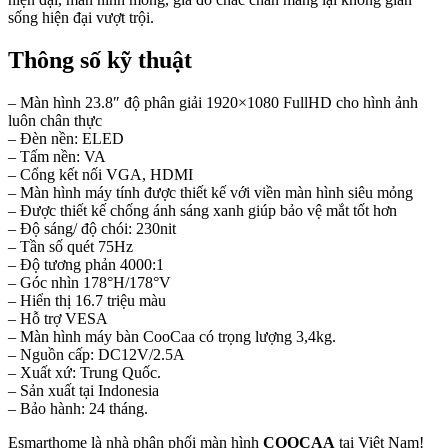
sống hiện đại vượt trội.
Thông số kỹ thuật
– Màn hình 23.8″ độ phân giải 1920×1080 FullHD cho hình ảnh
luôn chân thực
– Đèn nền: ELED
– Tấm nền: VA
– Cổng kết nối VGA, HDMI
– Màn hình máy tính được thiết kế với viền màn hình siêu mỏng
– Được thiết kế chống ánh sáng xanh giúp bảo vệ mắt tốt hơn
– Độ sáng/ độ chói: 230nit
– Tần số quét 75Hz
– Độ tương phản 4000:1
– Góc nhìn 178°H/178°V
– Hiển thị 16.7 triệu màu
– Hỗ trợ VESA
– Màn hình máy bàn CooCaa có trọng lượng 3,4kg.
– Nguồn cấp: DC12V/2.5A
– Xuất xứ: Trung Quốc.
– Sản xuất tại Indonesia
– Bảo hành: 24 tháng.
Esmarthome là nhà phân phối màn hình
COOCAA
tại Việt Nam!