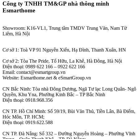
Công ty TNHH TM&GP nhà thông minh
Esmarthome
Showroom: K16-VL1, Trung tâm TMDV Trung Văn, Nam Từ
Liêm, Hà Nội
Cơ sở 1: Toà VP 91 Nguyễn Xiển, Hạ Đình, Thanh Xuân, HN
Cơ sở 2: Tòa The Pride, Tố Hữu, La Khê, Hà Đông, Hà Nội
Điện thoại: 0989 622 166 – 0922 622 166
Email: contact@esmartgroup.vn
Website: Esmarthome.net & eSmartGroup.vn
CN Bắc Ninh: Tòa nhà Đông Dương, Ngã Tư lạc Long Quân- Ngô
Quyền, Khu Yna, Phường Kinh Bắc – TP Bắc Ninh
Điện thoại: 0918.968.356
CN TP. Hồ Chí Minh: Số 59/19, Bùi Văn Thủ, Tiền Lân, Bà Điểm,
Hóc Môn, TP. HCM;
Điện thoại: 0919.622.588
CN TP. Đà Nẵng: Số 332 – Đường Nguyễn Hoàng – Phường Vĩnh