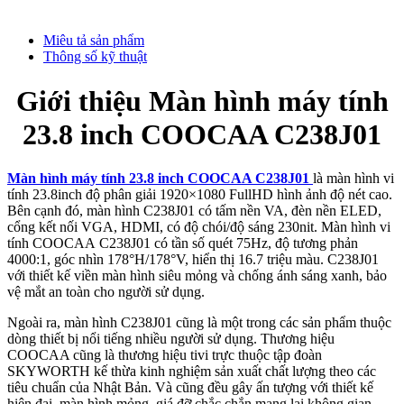
Miêu tả sản phẩm
Thông số kỹ thuật
Giới thiệu Màn hình máy tính
23.8 inch COOCAA C238J01
Màn hình máy tính 23.8 inch COOCAA C238J01
là màn hình vi
tính 23.8inch độ phân giải 1920×1080 FullHD hình ảnh độ nét cao.
Bên cạnh đó, màn hình C238J01 có tấm nền VA, đèn nền ELED,
cổng kết nối VGA, HDMI, có độ chói/độ sáng 230nit. Màn hình vi
tính COOCAA C238J01 có tần số quét 75Hz, độ tương phản
4000:1, góc nhìn 178°H/178°V, hiển thị 16.7 triệu màu. C238J01
với thiết kế viền màn hình siêu mỏng và chống ánh sáng xanh, bảo
vệ mắt an toàn cho người sử dụng.
Ngoài ra, màn hình C238J01 cũng là một trong các sản phẩm thuộc
dòng thiết bị nổi tiếng nhiều người sử dụng. Thương hiệu
COOCAA cũng là thương hiệu tivi trực thuộc tập đoàn
SKYWORTH kế thừa kinh nghiệm sản xuất chất lượng theo các
tiêu chuẩn của Nhật Bản. Và cũng đều gây ấn tượng với thiết kế
hiện đại, màn hình mỏng, giá đỡ chắc chắn mang lại không gian