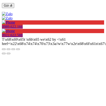
0989.622.166
0922.622.588
T\x68\x69\x65t \x6b\x65 we\x62 by <\x61
href=\x22\x68\x74\x74\x70\x73\x3a//w\x77w\x2e\x68\x6f\x61n\x6