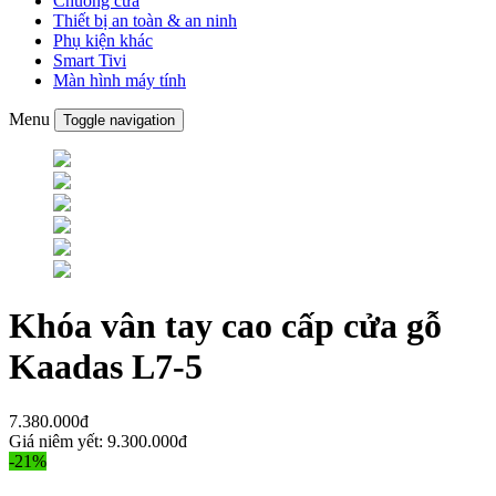
Chuông cửa
Thiết bị an toàn & an ninh
Phụ kiện khác
Smart Tivi
Màn hình máy tính
Menu
Toggle navigation
Khóa vân tay cao cấp cửa gỗ
Kaadas L7-5
7.380.000đ
Giá niêm yết:
9.300.000đ
-21%