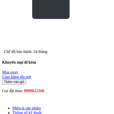
Chế độ bảo hành: 24 tháng
Khuyến mại đi kèm
Mua ngay
Giao hàng tận nơi
Thêm vào giỏ
Gọi đặt mua:
0989622166
Miêu tả sản phẩm
Thông số kỹ thuật