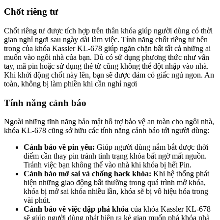
Chốt riêng tư
Chốt riêng tư được tích hợp trên thân khóa giúp người dùng có thời
gian nghỉ ngơi sau ngày dài làm việc. Tính năng chốt riêng tư bên
trong của khóa Kassler KL-678 giúp ngăn chặn bất tất cả những ai
muốn vào ngôi nhà của bạn. Dù có sử dụng phương thức như vân
tay, mã pin hoặc sử dụng thẻ từ cũng không thể đột nhập vào nhà.
Khi khởi động chốt này lên, bạn sẽ được đảm có giấc ngủ ngon. An
toàn, không bị làm phiền khi cần nghỉ ngơi
Tính năng cảnh báo
Ngoài những tĩnh năng bảo mật hỗ trợ bảo vệ an toàn cho ngôi nhà,
khóa KL-678 cũng sở hữu các tính năng cảnh báo tới người dùng:
Cảnh báo về pin yếu:
Giúp người dùng nắm bắt được thời
điểm cần thay pin tránh tình trạng khóa bất ngờ mất nguồn.
Tránh việc bạn không thể vào nhà khi khóa bị hết Pin.
Cảnh báo mở sai và chống hack khóa:
Khi hệ thống phát
hiện những giao động bất thường trong quá trình mở khóa,
khóa bị mở sai khóa nhiều lần, khóa sẽ bị vô hiệu hóa trong
vài phút.
Cảnh báo về việc đập phá khóa
của khóa Kassler KL-678
sẽ giúp người dùng phát hiện ra kẻ gian muốn phá khóa nhà