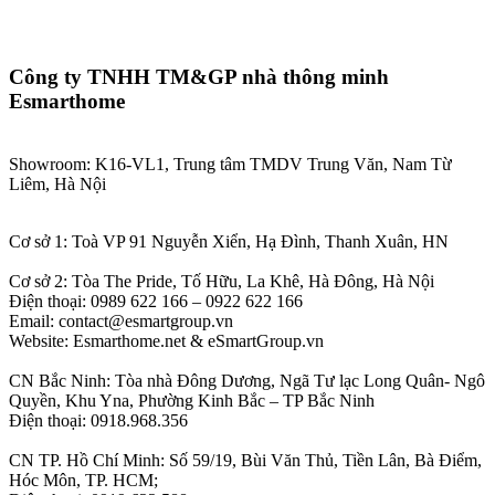
Công ty TNHH TM&GP nhà thông minh
Esmarthome
Showroom: K16-VL1, Trung tâm TMDV Trung Văn, Nam Từ
Liêm, Hà Nội
Cơ sở 1: Toà VP 91 Nguyễn Xiển, Hạ Đình, Thanh Xuân, HN
Cơ sở 2: Tòa The Pride, Tố Hữu, La Khê, Hà Đông, Hà Nội
Điện thoại: 0989 622 166 – 0922 622 166
Email: contact@esmartgroup.vn
Website: Esmarthome.net & eSmartGroup.vn
CN Bắc Ninh: Tòa nhà Đông Dương, Ngã Tư lạc Long Quân- Ngô
Quyền, Khu Yna, Phường Kinh Bắc – TP Bắc Ninh
Điện thoại: 0918.968.356
CN TP. Hồ Chí Minh: Số 59/19, Bùi Văn Thủ, Tiền Lân, Bà Điểm,
Hóc Môn, TP. HCM;