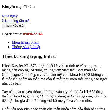
Khuyến mại đi kèm
Mua ngay
Giao hàng tận nơi
Thêm vào giỏ
Gọi đặt mua:
0989622166
Miêu tả sản phẩm
Thông số kỹ thuật
Thiết kế sang trọng, tinh tế
Khóa Kassler KL-678 được thiết kế với sự tinh tế và sang trọng,
mang đến cho người dùng trải nghiệm vượt trội. Với màu sắc
Champagne Gold đẹp mắt và thẩm mỹ cao, khóa KL678 không chỉ
là một sản phẩm an toàn mà còn là một phụ kiện thời trang cho ngôi
nhà của bạn.
Tay nắm gạt truyền thống tích hợp vân tay trên khóa KL678 được
thiết kế tiện lợi, giúp người dùng dễ dàng mở và đóng cửa, sử dụng
tiện lợi cho gia đình ở chung với bố mẹ già và có con nhỏ.
Chất liệu hợp kim chắc chắn của thân khóa đảm bảo tính bền vững