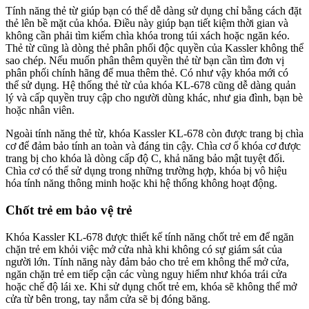
Tính năng thẻ từ giúp bạn có thể dễ dàng sử dụng chỉ bằng cách đặt
thẻ lên bề mặt của khóa. Điều này giúp bạn tiết kiệm thời gian và
không cần phải tìm kiếm chìa khóa trong túi xách hoặc ngăn kéo.
Thẻ từ cũng là dòng thẻ phân phối độc quyền của Kassler không thể
sao chép. Nếu muốn phân thêm quyền thẻ từ bạn cần tìm đơn vị
phân phối chính hãng để mua thêm thẻ. Có như vậy khóa mới có
thể sử dụng. Hệ thống thẻ từ của khóa KL-678 cũng dễ dàng quản
lý và cấp quyền truy cập cho người dùng khác, như gia đình, bạn bè
hoặc nhân viên.
Ngoài tính năng thẻ từ, khóa Kassler KL-678 còn được trang bị chìa
cơ để đảm bảo tính an toàn và đáng tin cậy. Chìa cơ ổ khóa cơ được
trang bị cho khóa là dòng cấp độ C, khả năng bảo mật tuyệt đối.
Chìa cơ có thể sử dụng trong những trường hợp, khóa bị vô hiệu
hóa tính năng thông minh hoặc khi hệ thống không hoạt động.
Chốt trẻ em bảo vệ trẻ
Khóa Kassler KL-678 được thiết kế tính năng chốt trẻ em để ngăn
chặn trẻ em khỏi việc mở cửa nhà khi không có sự giám sát của
người lớn. Tính năng này đảm bảo cho trẻ em không thể mở cửa,
ngăn chặn trẻ em tiếp cận các vùng nguy hiểm như khóa trái cửa
hoặc chế độ lái xe. Khi sử dụng chốt trẻ em, khóa sẽ không thể mở
cửa từ bên trong, tay nắm cửa sẽ bị đóng băng.