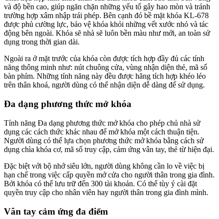
và độ bền cao, giúp ngăn chặn những yếu tố gây hao mòn và tránh
trường hợp xâm nhập trái phép. Bên cạnh đó bề mặt khóa KL-678
được phủ cường lực, bảo vệ khóa khỏi những vết xước nhỏ và tác
động bên ngoài. Khóa sẽ nhà sẽ luôn bền màu như mới, an toàn sử
dụng trong thời gian dài.
Ngoài ra ở mặt trước của khóa còn được tích hợp đầy đủ các tính
năng thông minh như: nút chuông cửa, vùng nhận diện thẻ, mã số
bàn phím. Những tính năng này đều được hãng tích hợp khéo léo
trên thân khoá, người dùng có thể nhận diện dễ dàng để sử dụng.
Đa dạng phương thức mở khóa
Tính năng Đa dạng phương thức mở khóa cho phép chủ nhà sử
dụng các cách thức khác nhau để mở khóa một cách thuận tiện.
Người dùng có thể lựa chọn phương thức mở khóa bằng cách sử
dụng chìa khóa cơ, mã số truy cập, cảm ứng vân tay, thẻ từ hiện đại.
Đặc biệt với bộ nhớ siêu lớn, người dùng không cần lo về việc bị
hạn chế trong việc cấp quyền mở cửa cho người thân trong gia đình.
Bởi khóa có thể lưu trữ đến 300 tài khoản. Có thể tùy ý cài đặt
quyền truy cập cho nhân viên hay người thân trong gia đình mình.
Vân tay cảm ứng đa điểm