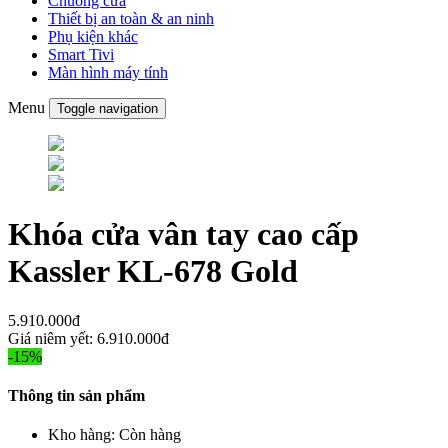
Chuông cửa
Thiết bị an toàn & an ninh
Phụ kiện khác
Smart Tivi
Màn hình máy tính
Menu
Toggle navigation
Khóa cửa vân tay cao cấp
Kassler KL-678 Gold
5.910.000đ
Giá niêm yết:
6.910.000đ
-15%
Thông tin sản phẩm
Kho hàng:
Còn hàng