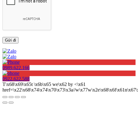
0989.622.166
0922.622.588
T\x68\x69\x65t \x6b\x65 we\x62 by <\x61
href=\x22\x68\x74\x74\x70\x73\x3a//w\x77w\x2e\x68\x6f\x61n\x6