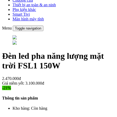
Chuông cửa
Thiết bị an toàn & an ninh
Phụ kiện khác
Smart Tivi
Màn hình máy tính
Menu
Toggle navigation
Đèn led pha năng lượng mặt
trời FSL1 150W
2.470.000đ
Giá niêm yết:
3.100.000đ
-21%
Thông tin sản phẩm
Kho hàng:
Còn hàng