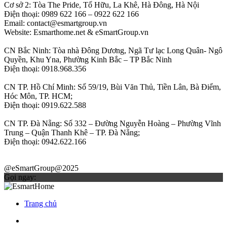
Cơ sở 2: Tòa The Pride, Tố Hữu, La Khê, Hà Đông, Hà Nội
Điện thoại: 0989 622 166 – 0922 622 166
Email: contact@esmartgroup.vn
Website: Esmarthome.net & eSmartGroup.vn
CN Bắc Ninh: Tòa nhà Đông Dương, Ngã Tư lạc Long Quân- Ngô
Quyền, Khu Yna, Phường Kinh Bắc – TP Bắc Ninh
Điện thoại: 0918.968.356
CN TP. Hồ Chí Minh: Số 59/19, Bùi Văn Thủ, Tiền Lân, Bà Điểm,
Hóc Môn, TP. HCM;
Điện thoại: 0919.622.588
CN TP. Đà Nẵng: Số 332 – Đường Nguyễn Hoàng – Phường Vĩnh
Trung – Quận Thanh Khê – TP. Đà Nẵng;
Điện thoại: 0942.622.166
@eSmartGroup@2025
Gọi ngay:
Trang chủ