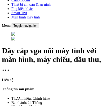
Chuông cửa
Thiết bị an toàn & an ninh
Phụ kiện khác
Smart Tivi
Màn hình máy tính
Menu
Toggle navigation
Dây cáp vga nối máy tính với
màn hình, máy chiếu, đầu thu,
…
Liên hệ
Thông tin sản phẩm
Thương hiệu:
Chính hãng
Bảo hành:
24 Tháng