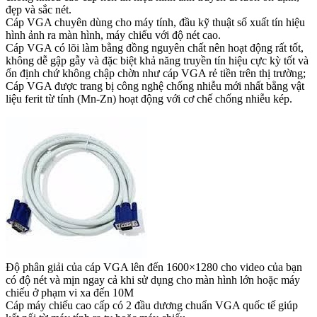
đẹp và sắc nét.
Cáp VGA chuyên dùng cho máy tính, đầu kỹ thuật số xuất tín hiệu
hình ảnh ra màn hình, máy chiếu với độ nét cao.
Cáp VGA có lõi làm bằng đồng nguyên chất nên hoạt động rất tốt,
không dễ gập gẫy và đặc biệt khả năng truyền tín hiệu cực kỳ tốt và
ổn định chứ không chập chờn như cáp VGA rẻ tiền trên thị trường;
Cáp VGA được trang bị công nghệ chống nhiễu mới nhất bằng vật
liệu ferit từ tính (Mn-Zn) hoạt động với cơ chế chống nhiễu kép.
Độ phân giải của cáp VGA lên đến 1600×1280 cho video của bạn
có độ nét và mịn ngay cả khi sử dụng cho màn hình lớn hoặc máy
chiếu ở phạm vi xa đến 10M
Cáp máy chiếu cao cấp có 2 đầu dương chuẩn VGA quốc tế giúp