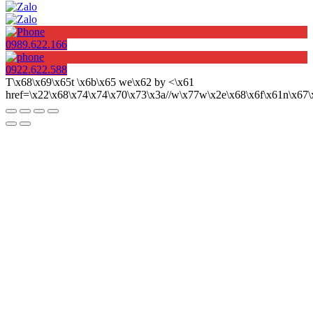
0989.622.166
0922.622.588
T\x68\x69\x65t \x6b\x65 we\x62 by <\x61
href=\x22\x68\x74\x74\x70\x73\x3a//w\x77w\x2e\x68\x6f\x61n\x6