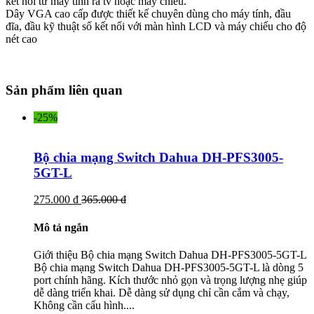
kết nối từ máy tính ra tv hoặc máy chiếu.
Dây VGA cao cấp được thiết kế chuyên dùng cho máy tính, đầu
đĩa, đầu kỹ thuật số kết nối với màn hình LCD và máy chiếu cho độ
nét cao
Sản phẩm liên quan
-25%
Bộ chia mạng Switch Dahua DH-PFS3005-
5GT-L
275.000 đ
365.000 đ
Mô tả ngắn
Giới thiệu Bộ chia mạng Switch Dahua DH-PFS3005-5GT-L
Bộ chia mạng Switch Dahua DH-PFS3005-5GT-L là dòng 5
port chính hãng. Kích thước nhỏ gọn và trọng lượng nhẹ giúp
dễ dàng triển khai. Dễ dàng sử dụng chỉ cần cắm và chạy,
Không cần cấu hình....