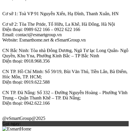
Cơ sở 1: Toà VP 91 Nguyễn Xiển, Hạ Đình, Thanh Xuân, HN
Cơ sở 2: Tòa The Pride, Tố Hữu, La Khê, Hà Đông, Hà Nội
Điện thoại: 0989 622 166 – 0922 622 166
Email: contact@esmartgroup.vn
Website: Esmarthome.net & eSmartGroup.vn
CN Bắc Ninh: Tòa nhà Đông Dương, Ngã Tư lạc Long Quân- Ngô
Quyền, Khu Yna, Phường Kinh Bắc – TP Bắc Ninh
Điện thoại: 0918.968.356
CN TP. Hồ Chí Minh: Số 59/19, Bùi Văn Thủ, Tiền Lân, Bà Điểm,
Hóc Môn, TP. HCM;
Điện thoại: 0919.622.588
CN TP. Đà Nẵng: Số 332 – Đường Nguyễn Hoàng – Phường Vĩnh
Trung – Quận Thanh Khê – TP. Đà Nẵng;
Điện thoại: 0942.622.166
@eSmartGroup@2025
Gọi ngay: