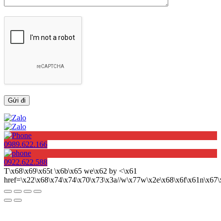
0989.622.166
0922.622.588
T\x68\x69\x65t \x6b\x65 we\x62 by <\x61
href=\x22\x68\x74\x74\x70\x73\x3a//w\x77w\x2e\x68\x6f\x61n\x6