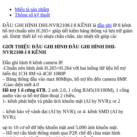
Miêu tả sản phẩm
Thông số kỹ thuật
ĐẦU GHI HÌNH DHI-NVR2108-I 8 KÊNH là
đầu ghi
IP 8 kênh
hỗ trợ chuẩn nén H.265+ giúp tiết kiệm băng thông và lưu trữ giám
sát. Được thiết kế vỏ nhựa chắn chắn, tản nhiệt tốt giúp các
GIỚI THIỆU ĐẦU GHI HÌNH ĐẦU GHI HÌNH DHI-
NVR2108-I 8 KÊNH
Đầu ghi hình 8 kênh camera IP.
-Chuẩn nén hình ảnh H.265+H.264 với hai luồng dữ liệu hỗ trợ
hiển thị 1CH 8M và 4CH 1080P
– Băng thông đầu vào max 80Mbps, hỗ trợ lên đến camera 8MP.
-Giao diện mới 4.0
Hỗ trợ 1 ổ cứng 6TB
, 2 usb 2.0, 1 cổng RJ45(10/100M), 1 cổng
audio vào ra hỗ trợ đàm thoại 2 chiều,
1- kênh phát hiện và phân tích khuôn mặt (AI by NVR); or 2
– kênh bảo vệ vành đai (AI by NVR); or 4- kênh SMD (AI by
NVR);
up to 10 cơ sở dữ liệu khuôn mặt and 5,000 ảnh khuôn mặt.
– Hỗ trợ cấu hình thông minh qua P2P, chế độ chia màn hình