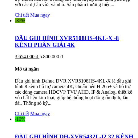
với các dự án vừa và nhỏ. Sản phẩm thương hiệu...
Chi tiết
Mua ngay
-37%
ĐẦU GHI HÌNH XVR5108HS-4KL-X -8
KÊNH PHÂN GIẢI 4K
3.654.000 đ
5.800.000 đ
Mô tả ngắn
Đầu ghi hình Dahua DVR XVR5108HS-4KL-X là đầu ghi
hình 8 kênh hỗ trợ camera 4K, chuẩn nén H.265+ và hỗ trợ
các dòng camera HDCVI/ TVI/ AHD, IP & Analog, thiết kế
vỏ chất liệu kim loại, giúp hệ thống hoạt động ổn định, lâu
dài. Thông số kỹ...
Chi tiết
Mua ngay
-10%
ĐẦU GHI HÌNH DH-XVR5432L-I2 32 KÊNH