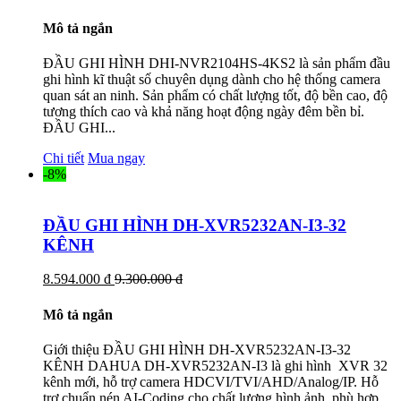
Mô tả ngắn
ĐẦU GHI HÌNH DHI-NVR2104HS-4KS2 là sản phẩm đầu
ghi hình kĩ thuật số chuyên dụng dành cho hệ thống camera
quan sát an ninh. Sản phẩm có chất lượng tốt, độ bền cao, độ
tương thích cao và khả năng hoạt động ngày đêm bền bỉ.
ĐẦU GHI...
Chi tiết
Mua ngay
-8%
ĐẦU GHI HÌNH DH-XVR5232AN-I3-32
KÊNH
8.594.000 đ
9.300.000 đ
Mô tả ngắn
Giới thiệu ĐẦU GHI HÌNH DH-XVR5232AN-I3-32
KÊNH DAHUA DH-XVR5232AN-I3 là ghi hình XVR 32
kênh mới, hỗ trợ camera HDCVI/TVI/AHD/Analog/IP. Hỗ
trợ chuẩn nén AI-Coding cho chất lượng hình ảnh, phù hợp