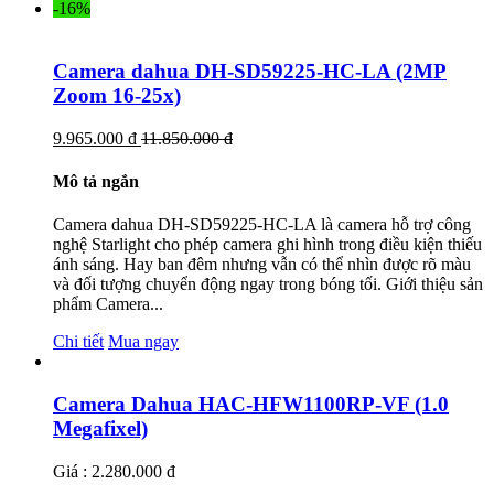
-16%
Camera dahua DH-SD59225-HC-LA (2MP
Zoom 16-25x)
9.965.000 đ
11.850.000 đ
Mô tả ngắn
Camera dahua DH-SD59225-HC-LA là camera hỗ trợ công
nghệ Starlight cho phép camera ghi hình trong điều kiện thiếu
ánh sáng. Hay ban đêm nhưng vẫn có thể nhìn được rõ màu
và đối tượng chuyển động ngay trong bóng tối. Giới thiệu sản
phẩm Camera...
Chi tiết
Mua ngay
Camera Dahua HAC-HFW1100RP-VF (1.0
Megafixel)
Giá : 2.280.000 đ