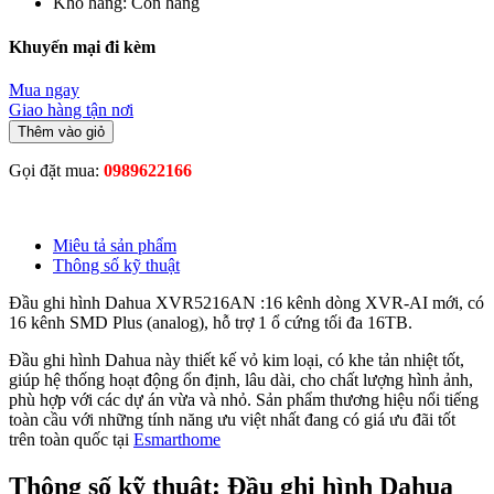
Kho hàng:
Còn hàng
Khuyến mại đi kèm
Mua ngay
Giao hàng tận nơi
Thêm vào giỏ
Gọi đặt mua:
0989622166
Miêu tả sản phẩm
Thông số kỹ thuật
Đầu ghi hình Dahua XVR5216AN :16 kênh dòng XVR-AI mới, có
16 kênh SMD Plus (analog), hỗ trợ 1 ổ cứng tối đa 16TB.
Đầu ghi hình Dahua này thiết kế vỏ kim loại, có khe tản nhiệt tốt,
giúp hệ thống hoạt động ổn định, lâu dài, cho chất lượng hình ảnh,
phù hợp với các dự án vừa và nhỏ. Sản phẩm thương hiệu nổi tiếng
toàn cầu với những tính năng ưu việt nhất đang có giá ưu đãi tốt
trên toàn quốc tại
Esmarthome
Thông số kỹ thuật: Đầu ghi hình Dahua