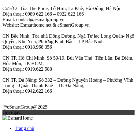
Cơ sở 2: Tòa The Pride, Tố Hữu, La Khê, Hà Đông, Hà Nội
Điện thoại: 0989 622 166 – 0922 622 166
Email: contact@esmartgroup.vn
Website: Esmarthome.net & eSmartGroup.vn
CN Bắc Ninh: Tòa nhà Đông Dương, Ngã Tư lạc Long Quân- Ngô
Quyền, Khu Yna, Phường Kinh Bắc – TP Bắc Ninh
Điện thoại: 0918.968.356
CN TP. Hồ Chí Minh: Số 59/19, Bùi Văn Thủ, Tiền Lân, Bà Điểm,
Hóc Môn, TP. HCM;
Điện thoại: 0919.622.588
CN TP. Đà Nẵng: Số 332 – Đường Nguyễn Hoàng – Phường Vĩnh
Trung – Quận Thanh Khê – TP. Đà Nẵng;
Điện thoại: 0942.622.166
@eSmartGroup@2025
Gọi ngay:
Trang chủ