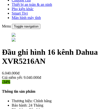
Chuông cửa
Thiết bị an toàn & an ninh
Phụ kiện khác
Smart Tivi
Màn hình máy tính
Menu
Toggle navigation
Đầu ghi hình 16 kênh Dahua
XVR5216AN
6.040.000đ
Giá niêm yết:
9.040.000đ
-34%
Thông tin sản phẩm
Thương hiệu:
Chính hãng
Bảo hành:
24 Tháng