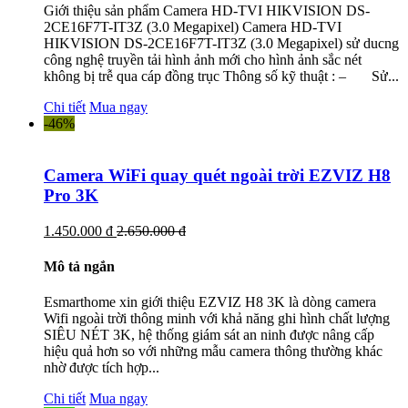
Giới thiệu sản phẩm Camera HD-TVI HIKVISION DS-
2CE16F7T-IT3Z (3.0 Megapixel) Camera HD-TVI
HIKVISION DS-2CE16F7T-IT3Z (3.0 Megapixel) sử ducng
công nghệ truyền tải hình ảnh mới cho hình ảnh sắc nét
không bị trễ qua cáp đồng trục Thông số kỹ thuật : – Sử...
Chi tiết
Mua ngay
-46%
Camera WiFi quay quét ngoài trời EZVIZ H8
Pro 3K
1.450.000 đ
2.650.000 đ
Mô tả ngắn
Esmarthome xin giới thiệu EZVIZ H8 3K là dòng camera
Wifi ngoài trời thông minh với khả năng ghi hình chất lượng
SIÊU NÉT 3K, hệ thống giám sát an ninh được nâng cấp
hiệu quả hơn so với những mẫu camera thông thường khác
nhờ được tích hợp...
Chi tiết
Mua ngay