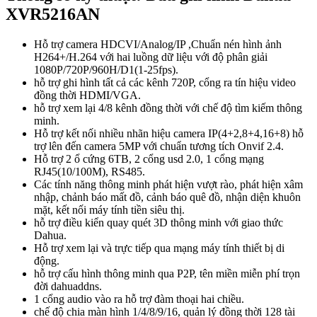
XVR5216AN
Hỗ trợ camera HDCVI/Analog/IP ,Chuẩn nén hình ảnh
H264+/H.264 với hai luồng dữ liệu với độ phân giải
1080P/720P/960H/D1(1-25fps).
hỗ trợ ghi hình tất cả các kênh 720P, cổng ra tín hiệu video
đồng thời HDMI/VGA.
hỗ trợ xem lại 4/8 kênh đồng thời với chế độ tìm kiếm thông
minh.
Hỗ trợ kết nối nhiều nhãn hiệu camera IP(4+2,8+4,16+8) hỗ
trợ lên đến camera 5MP với chuẩn tương tích Onvif 2.4.
Hỗ trợ 2 ổ cứng 6TB, 2 cổng usd 2.0, 1 cổng mạng
RJ45(10/100M), RS485.
Các tính năng thông minh phát hiện vượt rào, phát hiện xâm
nhập, chảnh báo mất đồ, cảnh báo quê đồ, nhận diện khuôn
mặt, kết nối máy tính tiền siêu thị.
hỗ trợ điều kiển quay quét 3D thông minh với giao thức
Dahua.
Hỗ trợ xem lại và trực tiếp qua mạng máy tính thiết bị di
động.
hỗ trợ cấu hình thông minh qua P2P, tên miền miễn phí trọn
đời dahuaddns.
1 cổng audio vào ra hỗ trợ đàm thoại hai chiều.
chế độ chia màn hình 1/4/8/9/16, quản lý đồng thời 128 tài