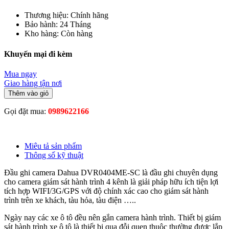
Thương hiệu:
Chính hãng
Bảo hành:
24 Tháng
Kho hàng:
Còn hàng
Khuyến mại đi kèm
Mua ngay
Giao hàng tận nơi
Thêm vào giỏ
Gọi đặt mua:
0989622166
Miêu tả sản phẩm
Thông số kỹ thuật
Đầu ghi camera Dahua DVR0404ME-SC là đầu ghi chuyên dụng
cho camera giám sát hành trình 4 kênh là giải pháp hữu ích tiện lợi
tích hợp WIFI/3G/GPS với độ chính xác cao cho giám sát hành
trình trên xe khách, tàu hỏa, tàu điện …..
Ngày nay các xe ô tô đều nên gắn camera hành trình. Thiết bị giám
sát hành trình xe ô tô là thiết bị qua đỗi quen thuộc thường được lắp