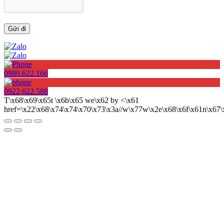
0989.622.166
0922.622.588
T\x68\x69\x65t \x6b\x65 we\x62 by <\x61
href=\x22\x68\x74\x74\x70\x73\x3a//w\x77w\x2e\x68\x6f\x61n\x6