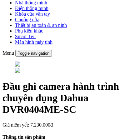
Nhà thông minh
Điện thông minh
Khóa cửa vân tay
Chuông cửa
Thiết bị an toàn & an ninh
Phụ kiện khác
Smart Tivi
Màn hình máy tính
Menu
Toggle navigation
Đầu ghi camera hành trình
chuyên dụng Dahua
DVR0404ME-SC
Giá niêm yết:
7.230.000đ
Thông tin sản phẩm