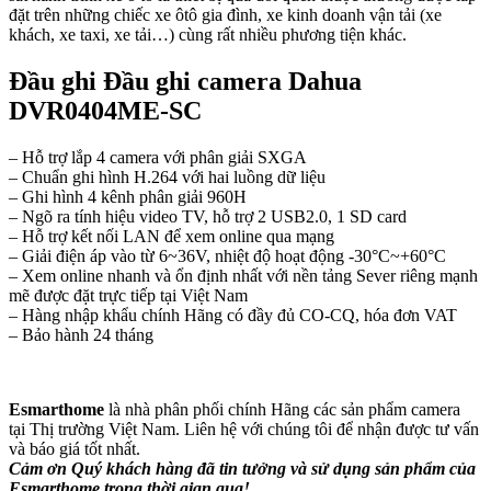
đặt trên những chiếc xe ôtô gia đình, xe kinh doanh vận tải (xe
khách, xe taxi, xe tải…) cùng rất nhiều phương tiện khác.
Đầu ghi Đầu ghi camera Dahua
DVR0404ME-SC
– Hỗ trợ lắp 4 camera với phân giải SXGA
– Chuẩn ghi hình H.264 với hai luồng dữ liệu
– Ghi hình 4 kênh phân giải 960H
– Ngõ ra tính hiệu video TV, hỗ trợ 2 USB2.0, 1 SD card
– Hỗ trợ kết nối LAN để xem online qua mạng
– Giải điện áp vào từ 6~36V, nhiệt độ hoạt động -30°C~+60°C
– Xem online nhanh và ổn định nhất với nền tảng Sever riêng mạnh
mẽ được đặt trực tiếp tại Việt Nam
– Hàng nhập khẩu chính Hãng có đầy đủ CO-CQ, hóa đơn VAT
– Bảo hành 24 tháng
Esmarthome
là nhà phân phối chính Hãng các sản phẩm camera
tại Thị trường Việt Nam. Liên hệ với chúng tôi để nhận được tư vấn
và báo giá tốt nhất.
Cảm ơn Quý khách hàng đã tin tưởng và sử dụng sản phẩm của
Esmarthome trong thời gian qua!