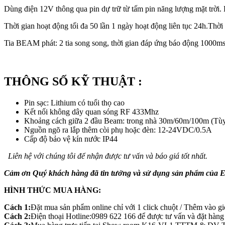
Dùng điện 12V thông qua pin dự trữ từ tấm pin năng lượng mặt trờ
Thời gian hoạt động tối đa 50 lần 1 ngày hoạt động liên tục 24h.Thời
Tia BEAM phát: 2 tia song song, thời gian đáp ứng báo động 1000ms
THÔNG SỐ KỸ THUẬT :
Pin sạc: Lithium có tuổi thọ cao
Kết nối không dây quan sóng RF 433Mhz
Khoảng cách giữa 2 đầu Beam: trong nhà 30m/60m/100m (Tùy 
Nguồn ngõ ra lắp thêm còi phụ hoặc đèn: 12-24VDC/0.5A
Cấp độ bảo vệ kín nước IP44
Liên hệ với chúng tôi để nhận được tư vấn và báo giá tốt nhất.
Cảm ơn Quý khách hàng đã tin tưởng và sử dụng sản phẩm của E
HÌNH THỨC MUA HÀNG:
Cách 1:
Đặt mua sản phẩm online chỉ với 1 click chuột / Thêm vào g
Cách 2:
Điện thoại Hotline:0989 622 166 để được tư vấn và đặt hàng t