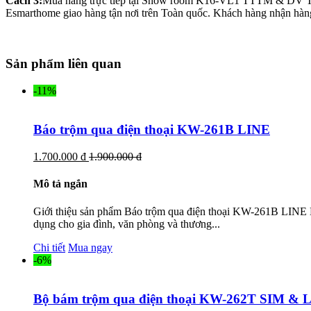
Cách 3:
Mua hàng trực tiếp tại Show room K16-VL1 TTTM & DV 
Esmarthome giao hàng tận nơi trên Toàn quốc. Khách hàng nhận hàng 
Sản phẩm liên quan
-11%
Báo trộm qua điện thoại KW-261B LINE
1.700.000 đ
1.900.000 đ
Mô tả ngắn
Giới thiệu sản phẩm Báo trộm qua điện thoại KW-261B LINE B
dụng cho gia đình, văn phòng và thương...
Chi tiết
Mua ngay
-6%
Bộ bám trộm qua điện thoại KW-262T SIM & 