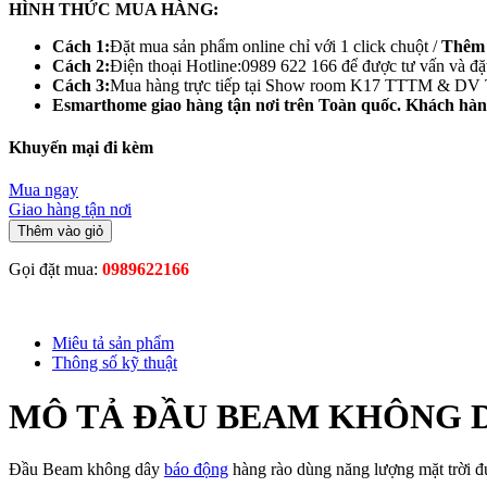
HÌNH THỨC MUA HÀNG:
Cách 1:
Đặt mua sản phẩm online chỉ với 1 click chuột /
Thêm 
Cách 2:
Điện thoại Hotline:0989 622 166 để được tư vấn và đặt
Cách 3:
Mua hàng trực tiếp tại Show room K17 TTTM & DV
Esmarthome giao hàng tận nơi trên Toàn
quốc. Khách hàng
Khuyến mại đi kèm
Mua ngay
Giao hàng tận nơi
Thêm vào giỏ
Gọi đặt mua:
0989622166
Miêu tả sản phẩm
Thông số kỹ thuật
MÔ TẢ ĐẦU BEAM KHÔNG 
Đầu Beam không dây
báo động
hàng rào dùng năng lượng mặt trời đ