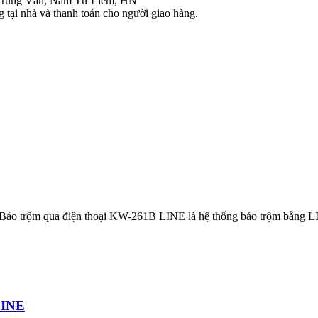
Trung Văn, Nam Từ Liêm, HN
tại nhà và thanh toán cho người giao hàng.
áo trộm qua điện thoại KW-261B LINE là hệ thống báo trộm bằng LINE
LINE