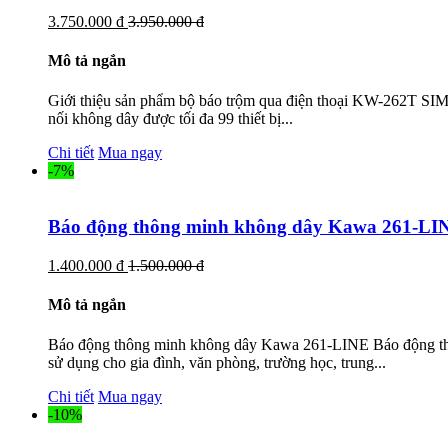
3.750.000 đ
3.950.000 đ
Mô tả ngắn
Giới thiệu sản phẩm bộ báo trộm qua điện thoại KW-262T SIM
nối không dây được tối đa 99 thiết bị...
Chi tiết
Mua ngay
-7%
Báo động thông minh không dây Kawa 261-LI
1.400.000 đ
1.500.000 đ
Mô tả ngắn
Báo động thông minh không dây Kawa 261-LINE Báo động thôn
sử dụng cho gia đình, văn phòng, trường học, trung...
Chi tiết
Mua ngay
-10%