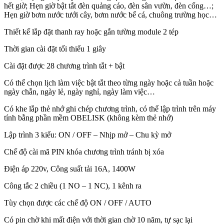
hết giờ; Hẹn giờ bật tắt đèn quảng cáo, đèn sân vườn, đèn cổng…;
Hẹn giờ bơm nước tưới cây, bơm nước bể cá, chuông trường học…
Thiết kế lắp đặt thanh ray hoặc gắn tường module 2 tép
Thời gian cài đặt tối thiểu 1 giây
Cài đặt được 28 chương trình tắt + bật
Có thể chọn lịch làm việc bật tắt theo từng ngày hoặc cả tuần hoặc
ngày chẵn, ngày lẻ, ngày nghỉ, ngày làm việc…
Có khe lắp thẻ nhớ ghi chép chương trình, có thể lập trình trên máy
tính bằng phần mềm OBELISK (không kèm thẻ nhớ)
Lập trình 3 kiểu: ON / OFF – Nhịp mở – Chu kỳ mở
Chế độ cài mã PIN khóa chương trình tránh bị xóa
Điện áp 220v, Công suất tải 16A, 1400W
Công tắc 2 chiều (1 NO – 1 NC), 1 kênh ra
Tùy chọn được các chế độ ON / OFF / AUTO
Có pin chờ khi mất điện với thời gian chờ 10 năm, tự sạc lại