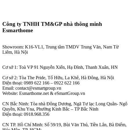
Công ty TNHH TM&GP nhà thông minh
Esmarthome
Showroom: K16-VL1, Trung tâm TMDV Trung Văn, Nam Từ
Liêm, Hà Nội
Cơ sở 1: Toà VP 91 Nguyễn Xiển, Hạ Đình, Thanh Xuân, HN
Cơ sở 2: Tòa The Pride, Tố Hữu, La Khê, Hà Đông, Hà Nội
Điện thoại: 0989 622 166 – 0922 622 166
Email: contact@esmartgroup.vn
Website: Esmarthome.net & eSmartGroup.vn
CN Bắc Ninh: Tòa nhà Đông Dương, Ngã Tư lạc Long Quân- Ngô
Quyền, Khu Yna, Phường Kinh Bắc – TP Bắc Ninh
Điện thoại: 0918.968.356
CN TP. Hồ Chí Minh: Số 59/19, Bùi Văn Thủ, Tiền Lân, Bà Điểm,
Hóc Môn, TP. HCM;