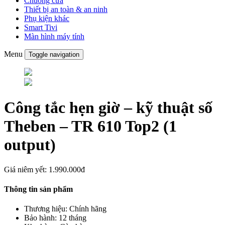
Chuông cửa
Thiết bị an toàn & an ninh
Phụ kiện khác
Smart Tivi
Màn hình máy tính
Menu
Toggle navigation
Công tắc hẹn giờ – kỹ thuật số
Theben – TR 610 Top2 (1
output)
Giá niêm yết:
1.990.000đ
Thông tin sản phẩm
Thương hiệu:
Chính hãng
Bảo hành:
12 tháng