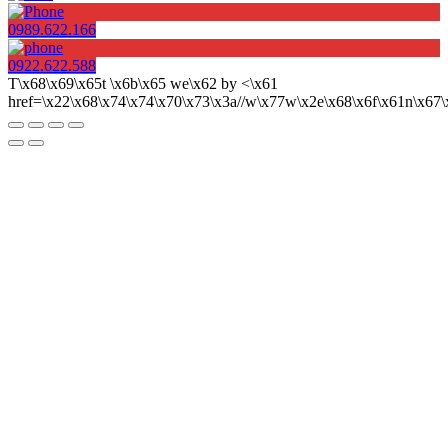
0989.622.166
0922.622.588
T\x68\x69\x65t \x6b\x65 we\x62 by <\x61
href=\x22\x68\x74\x74\x70\x73\x3a//w\x77w\x2e\x68\x6f\x61n\x6