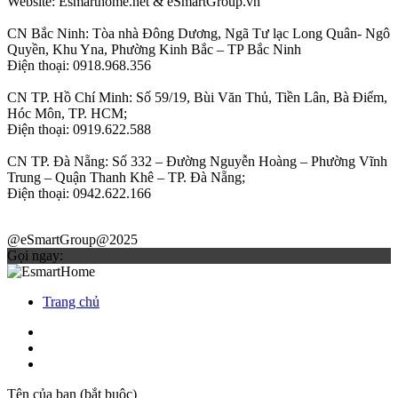
Website: Esmarthome.net & eSmartGroup.vn
CN Bắc Ninh: Tòa nhà Đông Dương, Ngã Tư lạc Long Quân- Ngô
Quyền, Khu Yna, Phường Kinh Bắc – TP Bắc Ninh
Điện thoại: 0918.968.356
CN TP. Hồ Chí Minh: Số 59/19, Bùi Văn Thủ, Tiền Lân, Bà Điểm,
Hóc Môn, TP. HCM;
Điện thoại: 0919.622.588
CN TP. Đà Nẵng: Số 332 – Đường Nguyễn Hoàng – Phường Vĩnh
Trung – Quận Thanh Khê – TP. Đà Nẵng;
Điện thoại: 0942.622.166
@eSmartGroup@2025
Gọi ngay:
Trang chủ
Tên của bạn (bắt buộc)