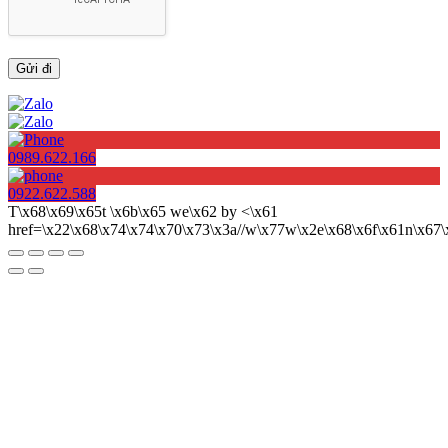
0989.622.166
0922.622.588
T\x68\x69\x65t \x6b\x65 we\x62 by <\x61
href=\x22\x68\x74\x74\x70\x73\x3a//w\x77w\x2e\x68\x6f\x61n\x6