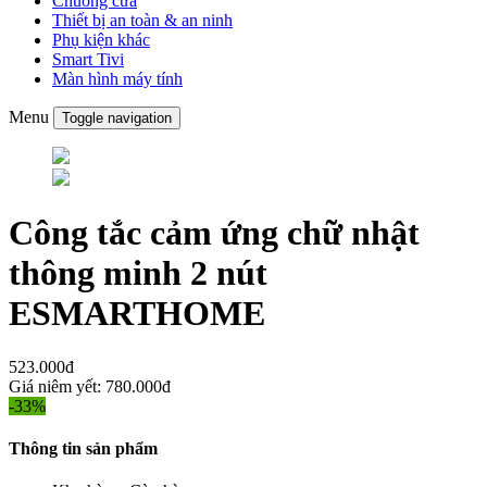
Chuông cửa
Thiết bị an toàn & an ninh
Phụ kiện khác
Smart Tivi
Màn hình máy tính
Menu
Toggle navigation
Công tắc cảm ứng chữ nhật
thông minh 2 nút
ESMARTHOME
523.000đ
Giá niêm yết:
780.000đ
-33%
Thông tin sản phẩm