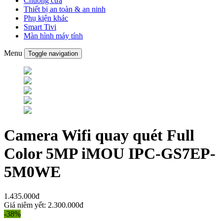
Chuông cửa
Thiết bị an toàn & an ninh
Phụ kiện khác
Smart Tivi
Màn hình máy tính
Menu
Toggle navigation
Camera Wifi quay quét Full
Color 5MP iMOU IPC-GS7EP-
5M0WE
1.435.000đ
Giá niêm yết:
2.300.000đ
-38%