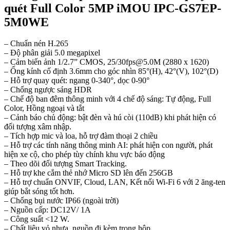
quét Full Color 5MP iMOU IPC-GS7EP-
5M0WE
– Chuẩn nén H.265
– Độ phân giải 5.0 megapixel
– Cảm biến ảnh 1/2.7” CMOS, 25/30fps@5.0M (2880 x 1620)
– Ống kính cố định 3.6mm cho góc nhìn 85°(H), 42°(V), 102°(D)
– Hỗ trợ quay quét: ngang 0-340°, dọc 0-90°
– Chống ngược sáng HDR
– Chế độ ban đêm thông minh với 4 chế độ sáng: Tự động, Full
Color, Hồng ngoại và tắt
– Cảnh báo chủ động: bật đèn và hú còi (110dB) khi phát hiện có
đối tượng xâm nhập.
– Tích hợp mic và loa, hỗ trợ đàm thoại 2 chiều
– Hỗ trợ các tính năng thông minh AI: phát hiện con người, phát
hiện xe cộ, cho phép tùy chính khu vực báo động
– Theo dõi đối tượng Smart Tracking.
– Hỗ trợ khe cắm thẻ nhớ Micro SD lên đến 256GB
– Hỗ trợ chuẩn ONVIF, Cloud, LAN, Kết nối Wi-Fi 6 với 2 ăng-ten
giúp bắt sóng tốt hơn.
– Chống bụi nước IP66 (ngoài trời)
– Nguồn cấp: DC12V/ 1A
– Công suất <12 W.
– Chất liệu vỏ nhựa, nguồn đi kèm trong hộp.