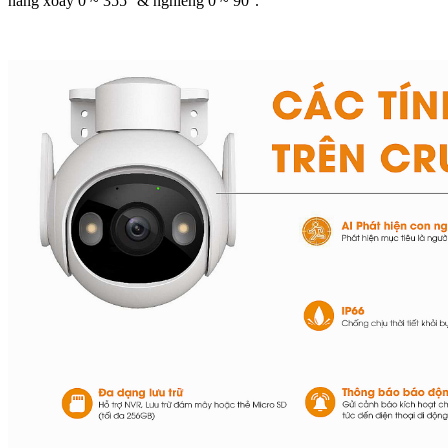
năng xoay 0 ~ 355° & nghiêng 0 ~ 90°.