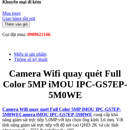
Khuyến mại đi kèm
Mua ngay
Giao hàng tận nơi
Thêm vào giỏ
Gọi đặt mua:
0989622166
Miêu tả sản phẩm
Thông số kỹ thuật
Camera Wifi quay quét Full
Color 5MP iMOU IPC-GS7EP-
5M0WE
Camera Wifi quay quét Full Color 5MP iMOU IPC-GS7EP-
5M0WECamera iMOU IPC-GS7EP-5M0WE
cung cấp khả
năng giám sát trực tiếp 5.0MP với lựa chọn ống kính 3,6 mm. Với
tính năng giám sát trực tiếp với độ nét cao QHD 2K và các tính