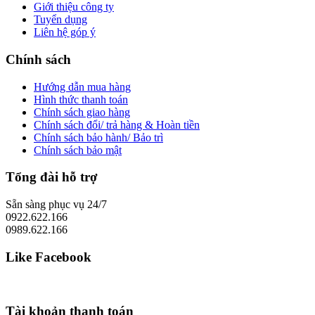
Giới thiệu công ty
Tuyển dụng
Liên hệ góp ý
Chính sách
Hướng dẫn mua hàng
Hình thức thanh toán
Chính sách giao hàng
Chính sách đổi/ trả hàng & Hoàn tiền
Chính sách bảo hành/ Bảo trì
Chính sách bảo mật
Tổng đài hỗ trợ
Sẵn sàng phục vụ 24/7
0922.622.166
0989.622.166
Like Facebook
Tài khoản thanh toán