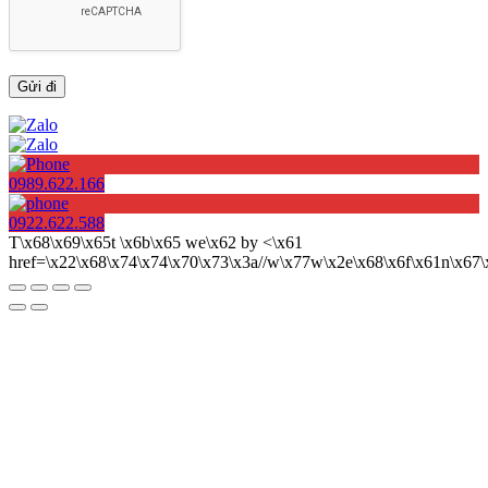
0989.622.166
0922.622.588
T\x68\x69\x65t \x6b\x65 we\x62 by <\x61
href=\x22\x68\x74\x74\x70\x73\x3a//w\x77w\x2e\x68\x6f\x61n\x6