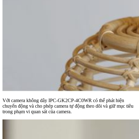
Với camera không dây IPC-GK2CP-4C0WR có thể phát hiện
chuyển động và cho phép camera tự động theo dõi và giữ mục tiêu
trong phạm vi quan sát của camera.