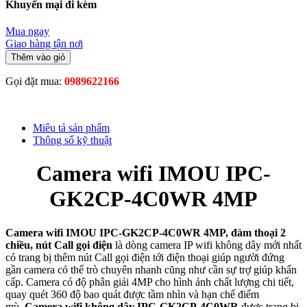
Khuyến mại đi kèm
Mua ngay
Giao hàng tận nơi
Thêm vào giỏ
Gọi đặt mua:
0989622166
Miêu tả sản phẩm
Thông số kỹ thuật
Camera wifi IMOU IPC-
GK2CP-4C0WR 4MP
Camera wifi IMOU IPC-GK2CP-4C0WR 4MP, đàm thoại 2
chiều, nút Call gọi điện
là dòng camera IP wifi không dây mới nhất
có trang bị thêm nút Call gọi điện tới điện thoại giúp người đứng
gần camera có thể trò chuyên nhanh cũng như cần sự trợ giúp khẩn
cấp. Camera có độ phân giải 4MP cho hình ảnh chất lượng chi tiết,
quay quét 360 độ bao quát được tầm nhìn và hạn chế điểm
mù.
Camera wifi không dây IPC-GK2CP-4C0WR
được trang bị