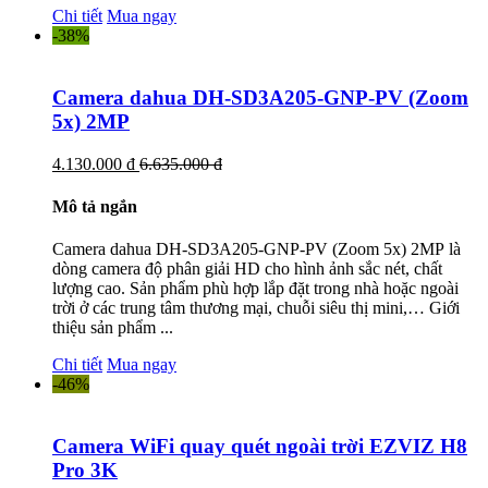
Chi tiết
Mua ngay
-38%
Camera dahua DH-SD3A205-GNP-PV (Zoom
5x) 2MP
4.130.000 đ
6.635.000 đ
Mô tả ngắn
Camera dahua DH-SD3A205-GNP-PV (Zoom 5x) 2MP là
dòng camera độ phân giải HD cho hình ảnh sắc nét, chất
lượng cao. Sản phẩm phù hợp lắp đặt trong nhà hoặc ngoài
trời ở các trung tâm thương mại, chuỗi siêu thị mini,… Giới
thiệu sản phẩm ...
Chi tiết
Mua ngay
-46%
Camera WiFi quay quét ngoài trời EZVIZ H8
Pro 3K