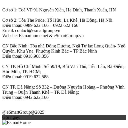
Cơ sở 1: Toà VP 91 Nguyễn Xiển, Hạ Đình, Thanh Xuân, HN
Cơ sở 2: Tòa The Pride, Tố Hữu, La Khê, Hà Đông, Hà Nội
Điện thoại: 0989 622 166 – 0922 622 166
Email: contact@esmartgroup.vn
Website: Esmarthome.net & eSmartGroup.vn
CN Bắc Ninh: Tòa nhà Đông Dương, Ngã Tư lạc Long Quân- Ngô
Quyền, Khu Yna, Phường Kinh Bắc – TP Bắc Ninh
Điện thoại: 0918.968.356
CN TP. Hồ Chí Minh: Số 59/19, Bùi Văn Thủ, Tiền Lân, Bà Điểm,
Hóc Môn, TP. HCM;
Điện thoại: 0919.622.588
CN TP. Đà Nẵng: Số 332 – Đường Nguyễn Hoàng – Phường Vĩnh
Trung – Quận Thanh Khê – TP. Đà Nẵng;
Điện thoại: 0942.622.166
@eSmartGroup@2025
Gọi ngay: