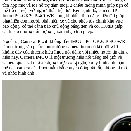
tích hợp mic và loa hỗ trợ đàm thoại 2 chiều thông minh giúp bạn có
thể trò chuyện với người thân tiện lợi. Bên cạnh đó, camera IP
Imou IPC-GK2CP-4C0WR trang bị nhiều tính năng hiện đại giúp
phát hiện con người, phát hiện xe và cho phép tùy chỉnh khu vực
báo động, có thể cảnh báo chủ động bằng đèn và còi 110dB giúp
cảnh báo những đối tượng lạ xâm nhập trái phép.
Ngoài ra, Camera IP wifi không dây IMOU IPC-GK2CP-4C0WR
là một trong sản phẩm thuộc dòng camera imou có kết nối wifi
không dây của thương hiệu Imou nổi tiếng với nhiều người tin dùng
hiện nay. Camera IMOU là một thương hiệu nổi tiếng thế giới về
camera quan sát nhờ áp dụng được công nghệ xử lý hình ảnh mạnh
mẽ nên camera của Imou nắm bắt chuyển động rất tốt, không bị mờ
và nhòe hình ảnh.