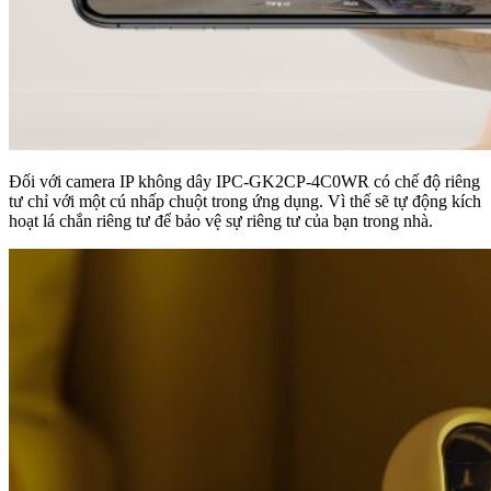
Đối với camera IP không dây IPC-GK2CP-4C0WR có chế độ riêng
tư chỉ với một cú nhấp chuột trong ứng dụng. Vì thế sẽ tự động kích
hoạt lá chắn riêng tư để bảo vệ sự riêng tư của bạn trong nhà.