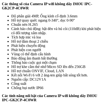
Các thông số của Camera IP wifi không dây IMOU IPC-
GK2CP-4C0WR
Độ phân giải 4MP, Ống kính cố định 3.6mm
Hỗ trợ quay quét: ngang 0-340°, dọc 0-90°
Chuẩn nén H.265
Cảnh báo chủ động: bật đèn và hú còi (110dB) khi phát hiện
có đối tượng xâm nhập.
Tích hợp mic và loa
Hỗ trợ đàm thoại 2 chiều
Phát hiện chuyển động
Phát hiện con người
Vùng có thể định cấu hình
Báo động âm thanh bất thường
Thông báo cuộc gọi một chạm
Hỗ trợ khe cắm thẻ nhớ Micro SD lên đến 256GB
Hỗ trợ chuẩn ONVIF, Cloud, LAN
Kết nối Wi-Fi 6 với 2 ăng-ten giúp bắt sóng tốt hơn.
Nguồn cấp: DC12V1A
Công suất
Chống bụi nước IP66
Các tính năng nổi bật của Camera IP wifi không dây IMOU
IPC-GK2CP-4C0WR