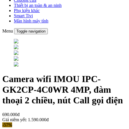
Chuông cửa
Thiết bị an toàn & an ninh
Phụ kiện khác
Smart Tivi
Màn hình máy tính
Menu
Toggle navigation
Camera wifi IMOU IPC-
GK2CP-4C0WR 4MP, đàm
thoại 2 chiều, nút Call gọi điện
690.000đ
Giá niêm yết:
1.590.000đ
-57%