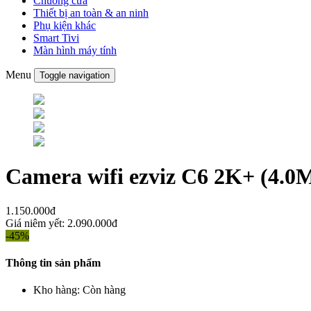
Chuông cửa
Thiết bị an toàn & an ninh
Phụ kiện khác
Smart Tivi
Màn hình máy tính
Menu
Toggle navigation
Camera wifi ezviz C6 2K+ (4.0
1.150.000đ
Giá niêm yết:
2.090.000đ
-45%
Thông tin sản phẩm
Kho hàng:
Còn hàng