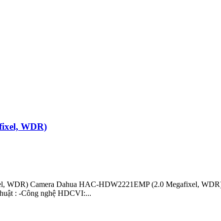
ixel, WDR)
, WDR) Camera Dahua HAC-HDW2221EMP (2.0 Megafixel, WDR) là d
thuật : -Công nghệ HDCVI:...