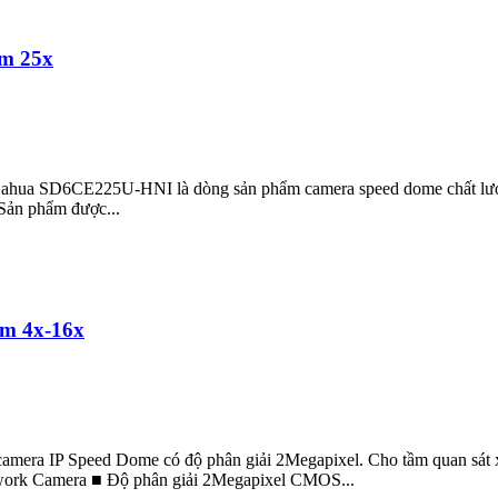
m 25x
ua SD6CE225U-HNI là dòng sản phẩm camera speed dome chất lượng c
Sản phẩm được...
m 4x-16x
a IP Speed Dome có độ phân giải 2Megapixel. Cho tầm quan sát xa 
rk Camera ■ Độ phân giải 2Megapixel CMOS...