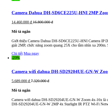
Camera Dahua DH-SD6CE225U-HNI 2MP Zoo
14.460.000 đ
16.800.000 đ
Mô tả ngắn
Giới thiệu Camera Dahua DH-SD6CE225U-HNI Camera IP Dah
giải 2MP, chức năng zoom quang 25X cho tầm nhìn xa 200m. 
Chi tiết
Mua ngay
-23%
Camera wifi dahua DH-SD29204UE-GN-W Zoo
5.689.000 đ
7.320.000 đ
Mô tả ngắn
Camera wifi dahua DH-SD29204UE-GN-W Zoom 4x-16x là camer
DH-SD29204UE-GN-W 2MP 4x Starlight IR PTZ Wi-Fi Netwo