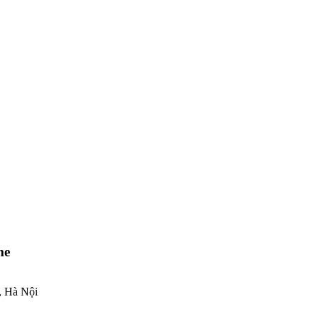
me
 Hà Nội