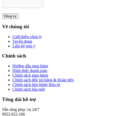
Về chúng tôi
Giới thiệu công ty
Tuyển dụng
Liên hệ góp ý
Chính sách
Hướng dẫn mua hàng
Hình thức thanh toán
Chính sách giao hàng
Chính sách đổi/ trả hàng & Hoàn tiền
Chính sách bảo hành/ Bảo trì
Chính sách bảo mật
Tổng đài hỗ trợ
Sẵn sàng phục vụ 24/7
0922.622.166