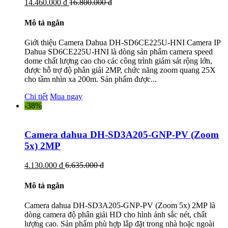
14.460.000 đ
16.800.000 đ
Mô tả ngắn
Giới thiệu Camera Dahua DH-SD6CE225U-HNI Camera IP
Dahua SD6CE225U-HNI là dòng sản phẩm camera speed
dome chất lượng cao cho các công trình giám sát rộng lớn,
được hỗ trợ độ phân giải 2MP, chức năng zoom quang 25X
cho tầm nhìn xa 200m. Sản phẩm được...
Chi tiết
Mua ngay
-38%
Camera dahua DH-SD3A205-GNP-PV (Zoom
5x) 2MP
4.130.000 đ
6.635.000 đ
Mô tả ngắn
Camera dahua DH-SD3A205-GNP-PV (Zoom 5x) 2MP là
dòng camera độ phân giải HD cho hình ảnh sắc nét, chất
lượng cao. Sản phẩm phù hợp lắp đặt trong nhà hoặc ngoài