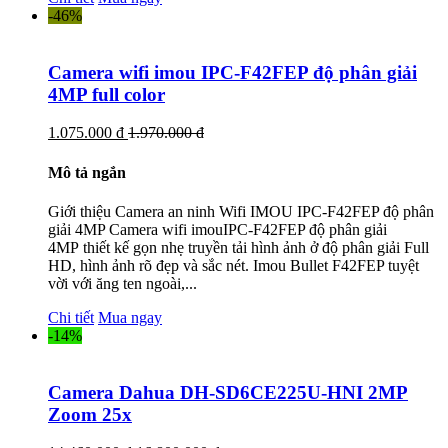
-46%
Camera wifi imou IPC-F42FEP độ phân giải
4MP full color
1.075.000 đ
1.970.000 đ
Mô tả ngắn
Giới thiệu Camera an ninh Wifi IMOU IPC-F42FEP độ phân
giải 4MP Camera wifi imouIPC-F42FEP độ phân giải
4MP thiết kế gọn nhẹ truyền tải hình ảnh ở độ phân giải Full
HD, hình ảnh rõ đẹp và sắc nét. Imou Bullet F42FEP tuyệt
vời với ăng ten ngoài,...
Chi tiết
Mua ngay
-14%
Camera Dahua DH-SD6CE225U-HNI 2MP
Zoom 25x