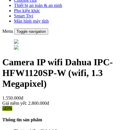
Chuông cửa
Thiết bị an toàn & an ninh
Phụ kiện khác
Smart Tivi
Màn hình máy tính
Menu
Toggle navigation
Camera IP wifi Dahua IPC-
HFW1120SP-W (wifi, 1.3
Megapixel)
1.550.000đ
Giá niêm yết:
2.800.000đ
-45%
Thông tin sản phẩm