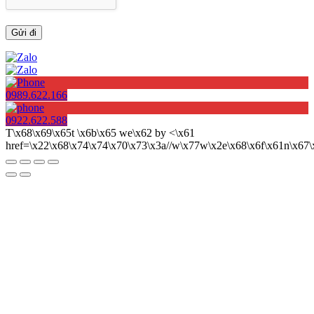
0989.622.166
0922.622.588
T\x68\x69\x65t \x6b\x65 we\x62 by <\x61
href=\x22\x68\x74\x74\x70\x73\x3a//w\x77w\x2e\x68\x6f\x61n\x6