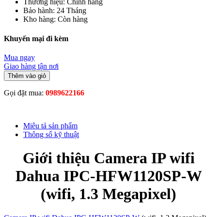
Thương hiệu:
Chính hãng
Bảo hành:
24 Tháng
Kho hàng:
Còn hàng
Khuyến mại đi kèm
Mua ngay
Giao hàng tận nơi
Thêm vào giỏ
Gọi đặt mua:
0989622166
Miêu tả sản phẩm
Thông số kỹ thuật
Giới thiệu Camera IP wifi
Dahua IPC-HFW1120SP-W
(wifi, 1.3 Megapixel)