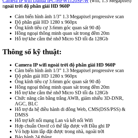
Camera IP wifi Dahua IPC-HFW1120SP-W
(wifi, 1.3 Megapixel)
n
goài trời độ phân giải HD 960P
Cảm biến hình ảnh 1/3” 1.3 Megapixel progressive scan
Độ phân giải HD 1280 x 960px
Ống kính tiêu cự 3.6mm góc quan sát 90 độ
Hồng ngoại thông minh quan sát trong đêm 20m
Hỗ trợ khe cắm thẻ nhớ Micro SD tối đa 128Gb
Thông số kỹ thuật:
Camera IP wifi ngoài trời độ phân giải HD 960P
Cảm biến hình ảnh 1/3” 1.3 Megapixel progressive scan
Độ phân giải HD 1280 x 960px
Ống kính tiêu cự 3.6mm góc quan sát 90 độ
Hồng ngoại thông minh quan sát trong đêm 20m
Hỗ trợ khe cắm thẻ nhớ Micro SD tối đa 128Gb
Chức năng cân bằng trắng AWB, giảm nhiễu 3D-DNR,
AGC, BLC
Hỗ trợ đa hệ điều hành di đông Web, CMS(DSS/PSS) &
DMSS
Hỗ trợ kết nối mạng Lan và kết nối Wifi
Hợp chuẩn Onvif có thể lắp được với Đầu ghi IP
Vỏ hợp kim lắp đặt được trong nhà, ngoài trời
Bảo hành 24 tháng