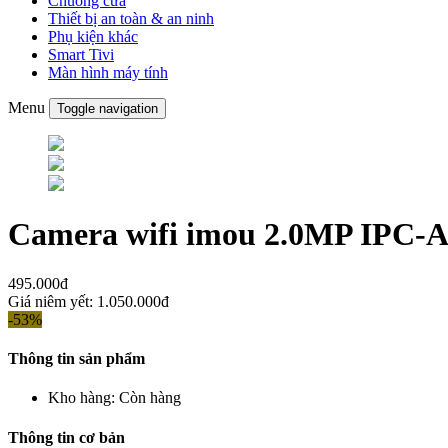
Chuông cửa
Thiết bị an toàn & an ninh
Phụ kiện khác
Smart Tivi
Màn hình máy tính
Menu
Toggle navigation
Camera wifi imou 2.0MP IPC
495.000đ
Giá niêm yết:
1.050.000đ
-53%
Thông tin sản phẩm
Kho hàng:
Còn hàng
Thông tin cơ bản