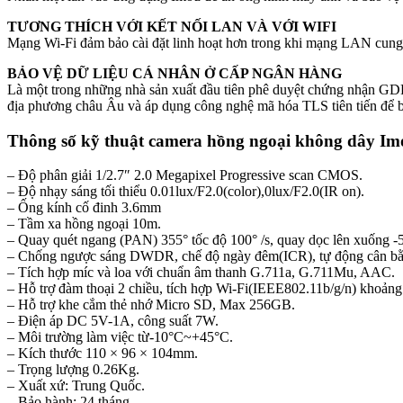
TƯƠNG THÍCH VỚI KẾT NỐI LAN VÀ VỚI WIFI
Mạng Wi-Fi đảm bảo cài đặt linh hoạt hơn trong khi mạng LAN cung c
BẢO VỆ DỮ LIỆU CÁ NHÂN Ở CẤP NGÂN HÀNG
Là một trong những nhà sản xuất đầu tiên phê duyệt chứng nhận GDP
địa phương châu Âu và áp dụng công nghệ mã hóa TLS tiên tiến để b
Thông số kỹ thuật camera hồng ngoại không dây I
– Độ phân giải 1/2.7″ 2.0 Megapixel Progressive scan CMOS.
– Độ nhạy sáng tối thiểu 0.01lux/F2.0(color),0lux/F2.0(IR on).
– Ống kính cố đinh 3.6mm
– Tầm xa hồng ngoại 10m.
– Quay quét ngang (PAN) 355° tốc độ 100° /s, quay dọc lên xuống -5
– Chống ngược sáng DWDR, chế độ ngày đêm(ICR), tự động cân b
– Tích hợp míc và loa với chuẩn âm thanh G.711a, G.711Mu, AAC.
– Hỗ trợ đàm thoại 2 chiều, tích hợp Wi-Fi(IEEE802.11b/g/n) khoản
– Hỗ trợ khe cắm thẻ nhớ Micro SD, Max 256GB.
– Điện áp DC 5V-1A, công suất 7W.
– Môi trường làm việc từ-10°C~+45°C.
– Kích thước 110 × 96 × 104mm.
– Trọng lượng 0.26Kg.
– Xuất xứ: Trung Quốc.
– Bảo hành: 24 tháng.