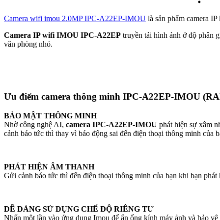
Camera wifi imou 2.0MP IPC-A22EP-IMOU
là sản phẩm camera IP k
Camera IP wifi IMOU IPC-A22EP
truyền tải hình ảnh ở độ phân g
văn phòng nhỏ.
Ưu điểm camera thông minh IPC-A22EP-IMOU (R
BẢO MẬT THÔNG MINH
Nhờ công nghệ AI,
camera IPC-A22EP-IMOU
phát hiện sự xâm nhậ
cảnh báo tức thì thay vì báo động sai đến điện thoại thông minh của
PHÁT HIỆN ÂM THANH
Gửi cảnh báo tức thì đến điện thoại thông minh của bạn khi bạn phát h
DỄ DÀNG SỬ DỤNG CHẾ ĐỘ RIÊNG TƯ
Nhấn một lần vào ứng dụng Imou để ẩn ống kính máy ảnh và bảo vệ sự