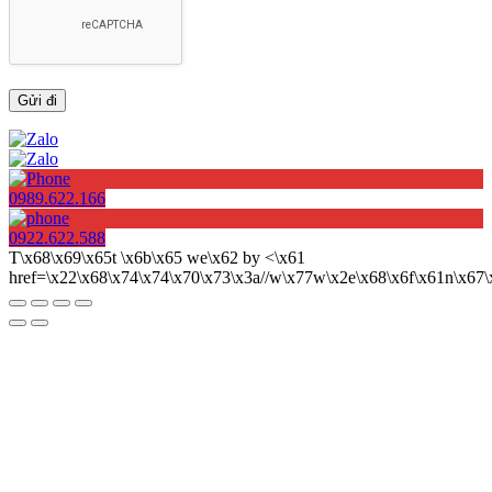
0989.622.166
0922.622.588
T\x68\x69\x65t \x6b\x65 we\x62 by <\x61
href=\x22\x68\x74\x74\x70\x73\x3a//w\x77w\x2e\x68\x6f\x61n\x6