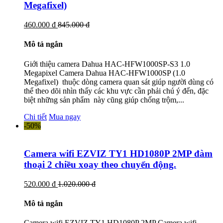
Megafixel)
460.000 đ
845.000 đ
Mô tả ngắn
Giới thiệu camera Dahua HAC-HFW1000SP-S3 1.0
Megapixel Camera Dahua HAC-HFW1000SP (1.0
Megafixel) thuộc dòng camera quan sát giúp người dùng có
thể theo dõi nhìn thấy các khu vực cần phải chú ý đến, đặc
biệt những sản phẩm này cũng giúp chống trộm,...
Chi tiết
Mua ngay
-50%
Camera wifi EZVIZ TY1 HD1080P 2MP đàm
thoại 2 chiều xoay theo chuyển động.
520.000 đ
1.020.000 đ
Mô tả ngắn
Camera wifi EZVIZ TY1 HD1080P 2MP Camera wifi