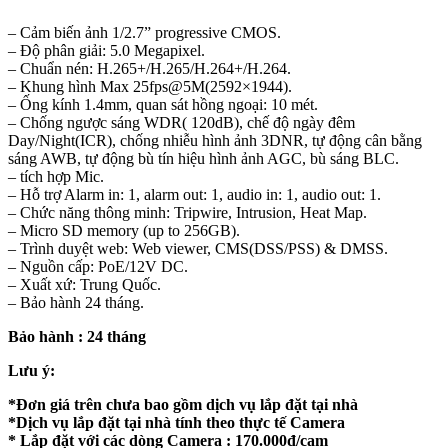
– Cảm biến ảnh 1/2.7” progressive CMOS.
– Độ phân giải: 5.0 Megapixel.
– Chuẩn nén: H.265+/H.265/H.264+/H.264.
– Khung hình Max 25fps@5M(2592×1944).
– Ống kính 1.4mm, quan sát hồng ngoại: 10 mét.
– Chống ngược sáng WDR( 120dB), chế độ ngày đêm
Day/Night(ICR), chống nhiễu hình ảnh 3DNR, tự động cân bằng
sáng AWB, tự động bù tín hiệu hình ảnh AGC, bù sáng BLC.
– tích hợp Mic.
– Hỗ trợ Alarm in: 1, alarm out: 1, audio in: 1, audio out: 1.
– Chức năng thông minh: Tripwire, Intrusion, Heat Map.
– Micro SD memory (up to 256GB).
– Trình duyệt web: Web viewer, CMS(DSS/PSS) & DMSS.
– Nguồn cấp: PoE/12V DC.
– Xuất xứ: Trung Quốc.
– Bảo hành 24 tháng.
Bảo hành : 24 tháng
Lưu ý:
*Đơn giá trên chưa bao gồm dịch vụ lắp đặt tại nhà
*Dịch vụ lắp đặt tại nhà tính theo thực tế Camera
* Lắp đặt với các dòng Camera : 170.000đ/cam