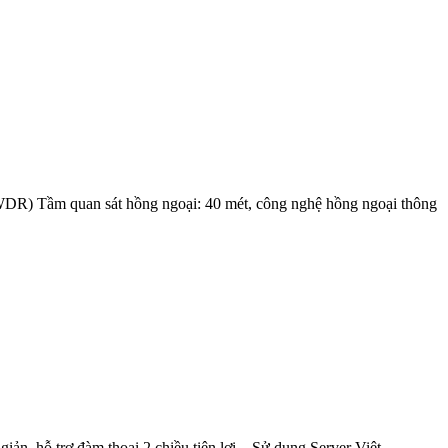
 Tầm quan sát hồng ngoại: 40 mét, công nghệ hồng ngoại thông
 hỗ trợ đàm thoại 2 chiều tiện lợi – Sử dụng Server Việt