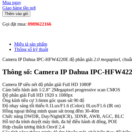
Mua ngay
Giao hàng tận nơi
Thêm vào giỏ
Gọi đặt mua:
0989622166
Miêu tả sản phẩm
Thông số kỹ thuật
Camera IP Dahua IPC-HFW4220E độ phân giải
2.0 megapixel
, chu
Thông số: Camera IP Dahua IPC-HFW42
Camera IP siêu nét độ phân giải Full HD 1080P
Cảm biến hình ảnh 1/2.8” 2Megapixel progressive scan CMOS
Độ phân giải Full HD 1920 x 1080px
Ống kính tiêu cự 3.6mm góc quan sát 90 độ
Độ nhạy sáng tối thiểu 0.1Lux/F1.6 (Color); 0Lux/F1.6 (IR on)
Hồng ngoại thông minh quan sát trong đêm 30-40m
Chức năng DWDR, Day/Night(ICR), 3DNR, AWB, AGC, BLC
Hỗ trợ đa trình duyệt máy tính, đa hệ điều hành di đông, POE
Hợp chuẩn tương thích Onvif 2.4