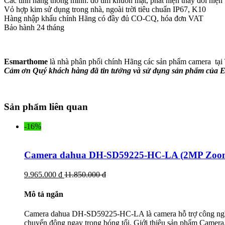
Các tính năng thông minh: dò tìm khuôn mặt, phát hiện thay đổi hiệ
Vỏ hợp kim sử dụng trong nhà, ngoài trời tiêu chuẩn IP67, K10
Hàng nhập khẩu chính Hãng có đầy đủ CO-CQ, hóa đơn VAT
Bảo hành 24 tháng
Esmarthome
là nhà phân phối chính Hãng các sản phẩm camera tại T
Cảm ơn Quý khách hàng đã tin tưởng và sử dụng sản phẩm của E
Sản phẩm liên quan
-16%
Camera dahua DH-SD59225-HC-LA (2MP Zoom
9.965.000 đ
11.850.000 đ
Mô tả ngắn
Camera dahua DH-SD59225-HC-LA là camera hỗ trợ công nghệ S
chuyển động ngay trong bóng tối. Giới thiệu sản phẩm Camera.