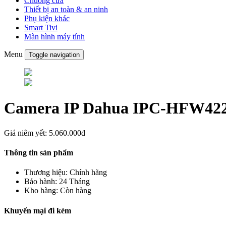
Chuông cửa
Thiết bị an toàn & an ninh
Phụ kiện khác
Smart Tivi
Màn hình máy tính
Menu
Toggle navigation
Camera IP Dahua IPC-HFW4220
Giá niêm yết:
5.060.000đ
Thông tin sản phẩm
Thương hiệu:
Chính hãng
Bảo hành:
24 Tháng
Kho hàng:
Còn hàng
Khuyến mại đi kèm