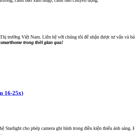
n trường, cảnh báo xâm nhập, cảnh báo chuyển động.
hị trường Việt Nam. Liên hệ với chúng tôi để nhận được tư vấn và báo 
smarthome trong thời gian qua!
 16-25x)
tarlight cho phép camera ghi hình trong điều kiện thiếu ánh sáng. 
..