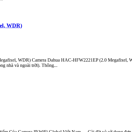
el, WDR)
gafixel, WDR) Camera Dahua HAC-HFW2221EP (2.0 Megafixel, WDR)
g nhà và ngoài trời). Thông...
Của Camera IP WiFi Global Việt Nam. – Cài đặt và sử dụng đơn giản,