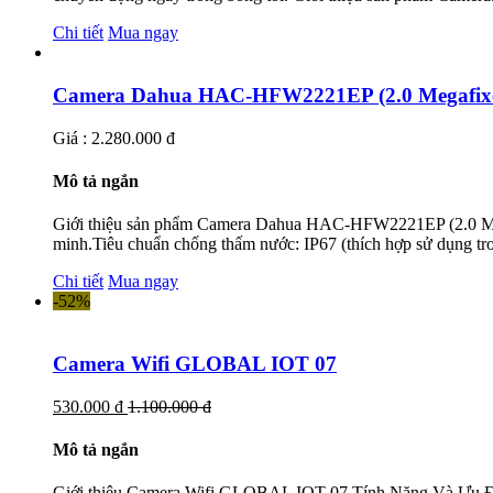
Chi tiết
Mua ngay
Camera Dahua HAC-HFW2221EP (2.0 Megafix
Giá : 2.280.000 đ
Mô tả ngắn
Giới thiệu sản phẩm Camera Dahua HAC-HFW2221EP (2.0 Me
minh.Tiêu chuẩn chống thấm nước: IP67 (thích hợp sử dụng tron
Chi tiết
Mua ngay
-52%
Camera Wifi GLOBAL IOT 07
530.000 đ
1.100.000 đ
Mô tả ngắn
Giới thiệu Camera Wifi GLOBAL IOT 07 Tính Năng Và Ưu Điểm 