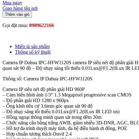
Mua ngay
Giao hàng tận nơi
Thêm vào giỏ
Gọi đặt mua:
0989622166
Miêu tả sản phẩm
Thông số kỹ thuật
Camera IP Dahua IPC-HFW1120S camera IP siêu nét độ phân giải H
quan sát 90 độ – Độ nhạy sáng tối thiểu 0.01Lux@F1.2(0Lux IR LED
Thông số: Camera IP Dahua IPC-HFW1120S
Camera IP siêu nét độ phân giải HD 960P
– Cảm biến hình ảnh 1/3” 1.3 Megapixel progressive scan CMOS
– Độ phân giải HD 1280 x 960px
– Ống kính tiêu cự 3.6mm góc quan sát 90 độ
– Độ nhạy sáng tối thiểu 0.01Lux@F1.2(0Lux IR LED on)
– Hồng ngoại thông minh quan sát trong đêm 20m
– Chức năng cân bằng trắng AWB, giảm nhiễu 3D-DNR, AGC, BL
– Hỗ trợ đa trình duyệt máy tính, đa hệ điều hành di đông, POE
– Hợp chuẩn tương thích Onvif 2.4