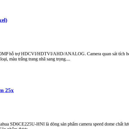
el)
 trợ HDCVI/HDTVI/AHD/ANALOG. Camera quan sát tích hợp hồng
, màu trắng trang nhã sang trọng....
m 25x
ua SD6CE225U-HNI là dòng sản phẩm camera speed dome chất lượng c