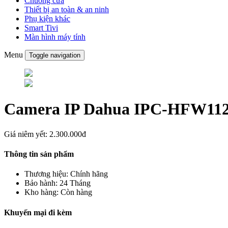
Chuông cửa
Thiết bị an toàn & an ninh
Phụ kiện khác
Smart Tivi
Màn hình máy tính
Menu
Toggle navigation
Camera IP Dahua IPC-HFW1120
Giá niêm yết:
2.300.000đ
Thông tin sản phẩm
Thương hiệu:
Chính hãng
Bảo hành:
24 Tháng
Kho hàng:
Còn hàng
Khuyến mại đi kèm