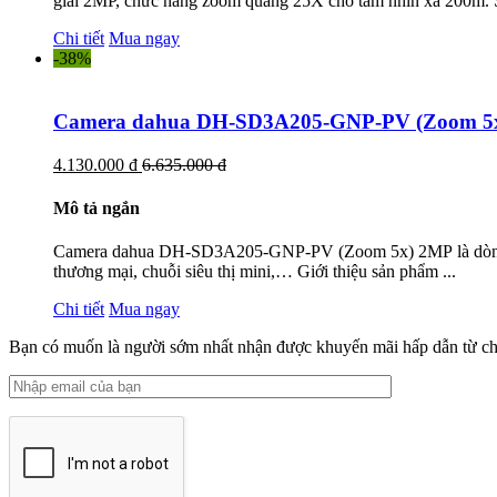
giải 2MP, chức năng zoom quang 25X cho tầm nhìn xa 200m. 
Chi tiết
Mua ngay
-38%
Camera dahua DH-SD3A205-GNP-PV (Zoom 5
4.130.000 đ
6.635.000 đ
Mô tả ngắn
Camera dahua DH-SD3A205-GNP-PV (Zoom 5x) 2MP là dòng camer
thương mại, chuỗi siêu thị mini,… Giới thiệu sản phẩm ...
Chi tiết
Mua ngay
Bạn có muốn là người sớm nhất nhận được khuyến mãi hấp dẫn từ ch