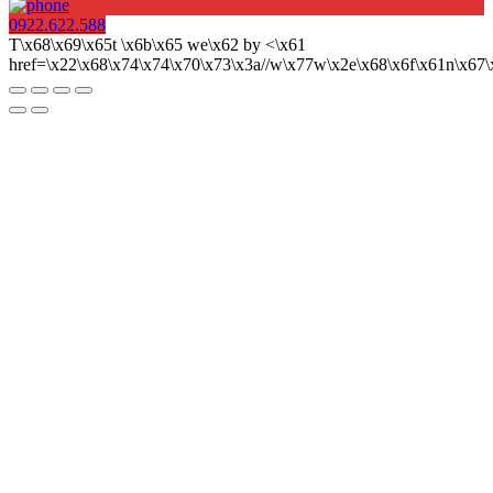
0922.622.588
T\x68\x69\x65t \x6b\x65 we\x62 by <\x61
href=\x22\x68\x74\x74\x70\x73\x3a//w\x77w\x2e\x68\x6f\x61n\x6