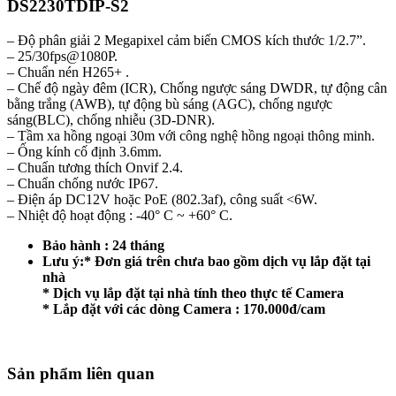
DS2230TDIP-S2
– Độ phân giải 2 Megapixel cảm biến CMOS kích thước 1/2.7”.
– 25/30fps@1080P.
– Chuẩn nén H265+ .
– Chế độ ngày đêm (ICR), Chống ngược sáng DWDR, tự động cân
bằng trắng (AWB), tự động bù sáng (AGC), chống ngược
sáng(BLC), chống nhiễu (3D-DNR).
– Tầm xa hồng ngoại 30m với công nghệ hồng ngoại thông minh.
– Ống kính cố định 3.6mm.
– Chuẩn tương thích Onvif 2.4.
– Chuẩn chống nước IP67.
– Điện áp DC12V hoặc PoE (802.3af), công suất <6W.
– Nhiệt độ hoạt động : -40° C ~ +60° C.
Bảo hành : 24 tháng
Lưu ý:
* Đơn giá trên chưa bao gồm dịch vụ lắp đặt tại
nhà
* Dịch vụ lắp đặt tại nhà tính theo thực tế Camera
* Lắp đặt với các dòng Camera : 170.000đ/cam
Sản phẩm liên quan