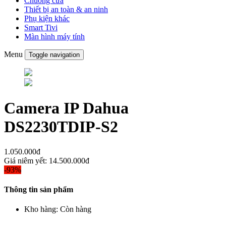
Chuông cửa
Thiết bị an toàn & an ninh
Phụ kiện khác
Smart Tivi
Màn hình máy tính
Menu
Toggle navigation
Camera IP Dahua
DS2230TDIP-S2
1.050.000đ
Giá niêm yết:
14.500.000đ
-93%
Thông tin sản phẩm
Kho hàng:
Còn hàng