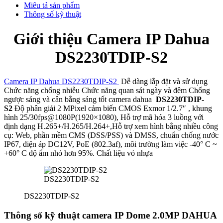
Miêu tả sản phẩm
Thông số kỹ thuật
Giới thiệu Camera IP Dahua
DS2230TDIP-S2
Camera IP Dahua DS2230TDIP-S2
Dễ dàng lắp đặt và sử dụng
Chức năng chống nhiễu Chức năng quan sát ngày và đêm Chống
ngược sáng và cân bằng sáng tốt camera dahua
DS2230TDIP-
S2
Độ phân giải 2 MPixel cảm biến CMOS Exmor 1/2.7″ , khung
hình 25/30fps@1080P(1920×1080), Hỗ trợ mã hóa 3 luồng với
định dạng H.265+/H.265/H.264+,Hỗ trợ xem hình bằng nhiều công
cụ: Web, phần mềm CMS (DSS/PSS) và DMSS, chuẩn chống nước
IP67, điện áp DC12V, PoE (802.3af), môi trường làm việc -40° C ~
+60° C độ ẩm nhỏ hơn 95%. Chất liệu vỏ nhựa
DS2230TDIP-S2
DS2230TDIP-S2
Thông số kỹ thuật camera IP Dome 2.0MP DAHUA