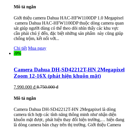
Mô tả ngắn
Giới thiệu camera Dahua HAC-HFW1100DP 1.0 Megapixel
camera Dahua HAC-HFW1100DP thuộc dòng camera quan
sát giúp người dùng có thể theo dõi nhìn thấy các khu vực
cần phải chú ý đến, đặc biệt những sản phẩm này cũng giúp
chống trộm, kết nối với...
Chi tiết
Mua ngay
-9%
Camera Dahua DH-SD42212T-HN 2Megapixel
Zoom 12-16X (phát hiện khuôn mặt)
7.990.000 đ
8.750.000 đ
Mô tả ngắn
Camera Dahua DH-SD42212T-HN 2Megapixel là dòng
camera tích hợp các tính năng thông minh như nhận diện
khuôn mặt được, phát hiện thay đổi hiện trường,… hiện đang
là dòng camera bán chạy trên thị trường. Giới thiệu Camera