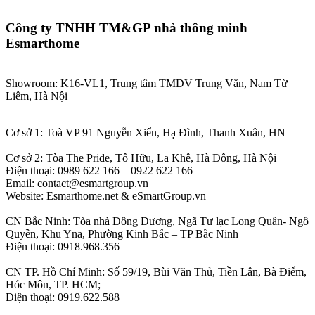
Công ty TNHH TM&GP nhà thông minh
Esmarthome
Showroom: K16-VL1, Trung tâm TMDV Trung Văn, Nam Từ
Liêm, Hà Nội
Cơ sở 1: Toà VP 91 Nguyễn Xiển, Hạ Đình, Thanh Xuân, HN
Cơ sở 2: Tòa The Pride, Tố Hữu, La Khê, Hà Đông, Hà Nội
Điện thoại: 0989 622 166 – 0922 622 166
Email: contact@esmartgroup.vn
Website: Esmarthome.net & eSmartGroup.vn
CN Bắc Ninh: Tòa nhà Đông Dương, Ngã Tư lạc Long Quân- Ngô
Quyền, Khu Yna, Phường Kinh Bắc – TP Bắc Ninh
Điện thoại: 0918.968.356
CN TP. Hồ Chí Minh: Số 59/19, Bùi Văn Thủ, Tiền Lân, Bà Điểm,
Hóc Môn, TP. HCM;
Điện thoại: 0919.622.588