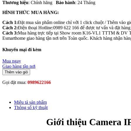
Thương hiệu
: Chính hãng
Bảo hành
: 24 Tháng
HÌNH THỨC MUA HÀNG:
Cách 1:
Đặt mua sản phẩm online chỉ với 1 click chuột / Thêm vào g
Cách 2:
Điện thoại Hotline:0989 622 166 để được tư vấn và đặt hàng t
Cách 3:
Mua hàng trực tiếp tại Show room K16-VL1 TTTM & DV 
Esmarthome giao hàng tận nơi trên Toàn quốc. Khách hàng nhận hàng 
Khuyến mại đi kèm
Mua ngay
Giao hàng tận nơi
Thêm vào giỏ
Gọi đặt mua:
0989622166
Miêu tả sản phẩm
Thông số kỹ thuật
Giới thiệu Camera