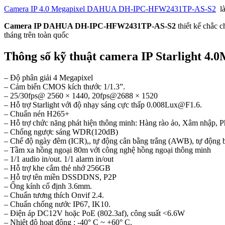
Camera IP 4.0 Megapixel DAHUA DH-IPC-HFW2431TP-AS-S2
là
Camera IP DAHUA DH-IPC-HFW2431TP-AS-S2
thiết kế chắc c
tháng trên toàn quốc
Thông số kỹ thuật camera IP Starligh
– Độ phân giải 4 Megapixel
– Cảm biến CMOS kích thước 1/1.3”.
– 25/30fps@ 2560 × 1440, 20fps@2688 × 1520
– Hỗ trợ Starlight với độ nhạy sáng cực thấp 0.008Lux@F1.6.
– Chuẩn nén H265+
– Hỗ trợ chức năng phát hiện thông minh: Hàng rào ảo, Xâm nhập, Ph
– Chống ngược sáng WDR(120dB)
– Chế độ ngày đêm (ICR),, tự động cân bằng trắng (AWB), tự động
– Tầm xa hồng ngoại 80m với công nghệ hồng ngoại thông minh
– 1/1 audio in/out. 1/1 alarm in/out
– Hỗ trợ khe cắm thẻ nhớ 256GB
– Hỗ trợ tên miền DSSDDNS, P2P
– Ống kính cố định 3.6mm.
– Chuẩn tương thích Onvif 2.4.
– Chuẩn chống nước IP67, IK10.
– Điện áp DC12V hoặc PoE (802.3af), công suất <6.6W
– Nhiệt độ hoạt động : -40° C ~ +60° C.