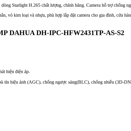
 dòng Starlight H.265 chất lượng, chính hãng. Camera hỗ trợ chống 
hắn, vỏ kim loại và nhựa, phù hợp lắp đặt camera cho gia đình, cửa h
t 4.0MP DAHUA DH-IPC-HFW2431TP-AS-S2
át hiện điện áp.
 bù tín hiệu ảnh (AGC), chống ngược sáng(BLC), chống nhiễu (3D-DN