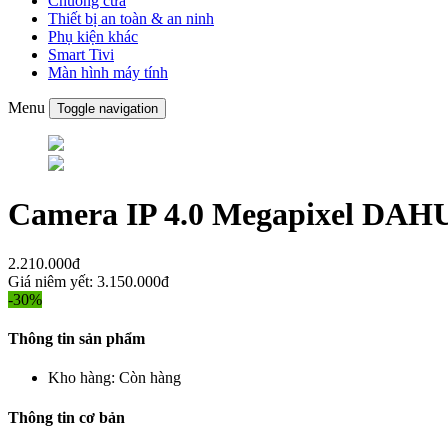
Chuông cửa
Thiết bị an toàn & an ninh
Phụ kiện khác
Smart Tivi
Màn hình máy tính
Menu
Toggle navigation
Camera IP 4.0 Megapixel D
2.210.000đ
Giá niêm yết:
3.150.000đ
-30%
Thông tin sản phẩm
Kho hàng:
Còn hàng
Thông tin cơ bản