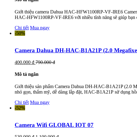
Giới thiệu camera Dahua HAC-HFW1100RP-VF-IRE6 Camera là gi
HAC-HFW1100RP-VF-IRE6 với nhiều tính năng sẽ giúp bạn q
Chi tiết
Mua ngay
-50%
Camera Dahua DH-HAC-B1A21P (2.0 Megafixe
400.000 đ
790.000 đ
Mô tả ngắn
Giới thiệu sản phẩm Camera Dahua DH-HAC-B1A21P (2.0 Megaf
nhỏ gọn, thẩm mỹ, dễ dàng lắp đặt, HAC-B1A21P sử dụng hồn
Chi tiết
Mua ngay
-52%
Camera Wifi GLOBAL IOT 07
530.000 đ
1.100.000 đ