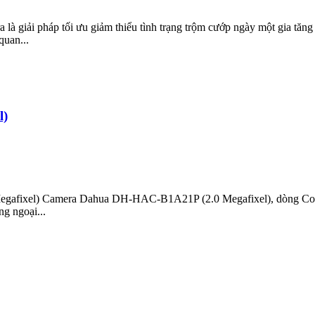
ải pháp tối ưu giảm thiểu tình trạng trộm cướp ngày một gia tăng 
uan...
l)
ixel) Camera Dahua DH-HAC-B1A21P (2.0 Megafixel), dòng Cooper cô
g ngoại...