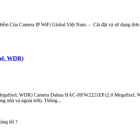
Của Camera IP WiFi Global Việt Nam. – Cài đặt và sử dụng đơn giản,
el, WDR)
gafixel, WDR) Camera Dahua HAC-HFW2221EP (2.0 Megafixel, WDR)
g nhà và ngoài trời). Thông...
úng tôi ?