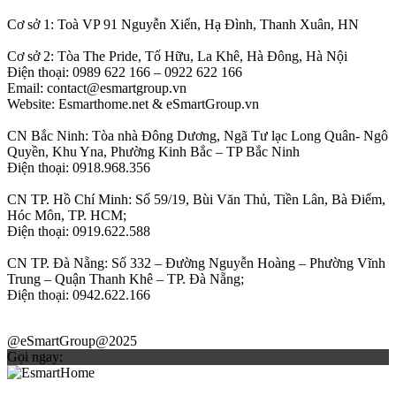
Cơ sở 1: Toà VP 91 Nguyễn Xiển, Hạ Đình, Thanh Xuân, HN
Cơ sở 2: Tòa The Pride, Tố Hữu, La Khê, Hà Đông, Hà Nội
Điện thoại: 0989 622 166 – 0922 622 166
Email: contact@esmartgroup.vn
Website: Esmarthome.net & eSmartGroup.vn
CN Bắc Ninh: Tòa nhà Đông Dương, Ngã Tư lạc Long Quân- Ngô
Quyền, Khu Yna, Phường Kinh Bắc – TP Bắc Ninh
Điện thoại: 0918.968.356
CN TP. Hồ Chí Minh: Số 59/19, Bùi Văn Thủ, Tiền Lân, Bà Điểm,
Hóc Môn, TP. HCM;
Điện thoại: 0919.622.588
CN TP. Đà Nẵng: Số 332 – Đường Nguyễn Hoàng – Phường Vĩnh
Trung – Quận Thanh Khê – TP. Đà Nẵng;
Điện thoại: 0942.622.166
@eSmartGroup@2025
Gọi ngay: