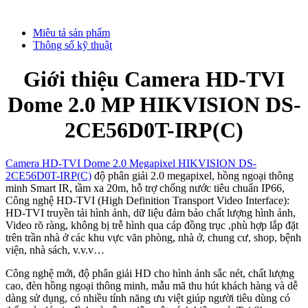
Miêu tả sản phẩm
Thông số kỹ thuật
Giới thiệu Camera HD-TVI
Dome 2.0 MP HIKVISION DS-
2CE56D0T-IRP(C)
Camera HD-TVI Dome 2.0 Megapixel HIKVISION DS-
2CE56D0T-IRP(C)
độ phân giải 2.0 megapixel, hồng ngoại thông
minh Smart IR, tầm xa 20m, hỗ trợ chống nước tiêu chuẩn IP66,
Công nghệ HD-TVI (High Definition Transport Video Interface):
HD-TVI truyền tải hình ảnh, dữ liệu đảm bảo chất lượng hình ảnh,
Video rõ ràng, không bị trễ hình qua cáp đồng trục ,phù hợp lắp đặt
trên trần nhà ở các khu vực văn phòng, nhà ở, chung cư, shop, bệnh
viện, nhà sách, v.v.v…
Công nghệ mới, độ phân giải HD cho hình ảnh sắc nét, chất lượng
cao, đèn hồng ngoại thông minh, mẫu mã thu hút khách hàng và dễ
dàng sử dụng, có nhiều tính năng ưu việt giúp người tiêu dùng có