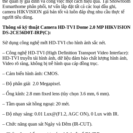
thể quản lý gia đình và công việc một cách hiệu quả. Tại Showroom
Esmarthome phân phối, tư vấn lắp đặt tất cả các loại đầu ghi,
camera HIKVISION giá bán tốt và luôn đáp ứng nhu cầu thực tế
người tiêu dùng.
Thông số kỹ thuật Camera HD-TVI Dome 2.0 MP HIKVISION
DS-2CE56D0T-IRP(C):
Sử dụng công nghệ mới HD-TVI cho hình ảnh sắc nét.
– Công nghệ HD-TVI (High Definition Transport Video Interface):
HD-TVI truyền tải hình ảnh, dữ liệu đảm bảo chất lượng hình ảnh,
Video rõ ràng, không bị trễ hình qua cáp đồng trục.
– Cảm biến hình ảnh: CMOS.
– Độ phân giải 2.0 Megapixel.
– Ống kính: 2.8 mm fixed lens (tùy chọn 3.6 mm, 6 mm).
– Tầm quan sát hồng ngoại: 20 mét.
– Độ nhạy sáng: 0.01 Lux@(F1.2, AGC ON), 0 Lux with IR.
– Chức năng quan sát Ngày và Đêm (IR-CUT).