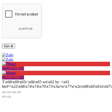
0989.622.166
0922.622.588
T\x68\x69\x65t \x6b\x65 we\x62 by <\x61
href=\x22\x68\x74\x74\x70\x73\x3a//w\x77w\x2e\x68\x6f\x61n\x6