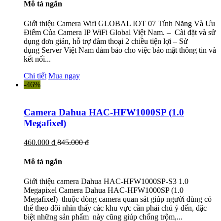
Mô tả ngắn
Giới thiệu Camera Wifi GLOBAL IOT 07 Tính Năng Và Ưu
Điểm Của Camera IP WiFi Global Việt Nam. – Cài đặt và sử
dụng đơn giản, hỗ trợ đàm thoại 2 chiều tiện lợi – Sử
dụng Server Việt Nam đảm bảo cho việc bảo mật thông tin và
kết nối...
Chi tiết
Mua ngay
-46%
Camera Dahua HAC-HFW1000SP (1.0
Megafixel)
460.000 đ
845.000 đ
Mô tả ngắn
Giới thiệu camera Dahua HAC-HFW1000SP-S3 1.0
Megapixel Camera Dahua HAC-HFW1000SP (1.0
Megafixel) thuộc dòng camera quan sát giúp người dùng có
thể theo dõi nhìn thấy các khu vực cần phải chú ý đến, đặc
biệt những sản phẩm này cũng giúp chống trộm,...