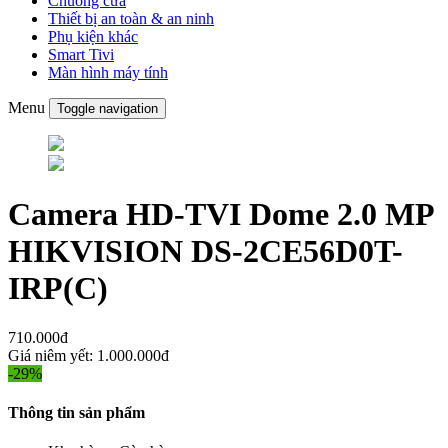
Chuông cửa
Thiết bị an toàn & an ninh
Phụ kiện khác
Smart Tivi
Màn hình máy tính
Menu
Toggle navigation
Camera HD-TVI Dome 2.0 MP
HIKVISION DS-2CE56D0T-
IRP(C)
710.000đ
Giá niêm yết:
1.000.000đ
-29%
Thông tin sản phẩm