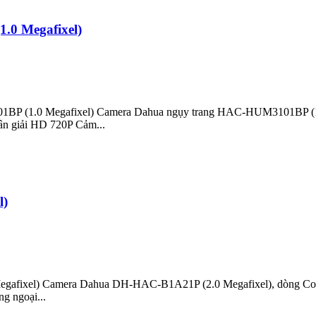
0 Megafixel)
BP (1.0 Megafixel) Camera Dahua ngụy trang HAC-HUM3101BP (1.0 
ân giải HD 720P Cảm...
l)
ixel) Camera Dahua DH-HAC-B1A21P (2.0 Megafixel), dòng Cooper cô
g ngoại...