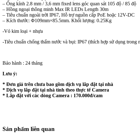
– Ống kính 2.8 mm / 3,6 mm fixed lens góc quan sát 105 độ / 85 độ
– Hồng ngoại thông minh Max IR LEDs Length 30m
– Tiêu chuẩn ngoài trời IP67, Hỗ trợ nguồn cấp PoE hoặc 12V-DC
– Kích thước: Φ109mm×85.5mm. Khối lượng: 0.25Kg
-Vỏ kim loại + nhựa
-Tiêu chuẩn chống thấm nước và bụi: IP67 (thích hợp sử dụng trong nh
Bảo hành : 24 tháng
Lưu ý:
* Đơn giá trên chưa bao gồm dịch vụ lắp đặt tại nhà
* Dịch vụ lắp đặt tại nhà tính theo thực tế Camera
* Lắp đặt với các dòng Camera : 170.000đ/cam
Sản phẩm liên quan