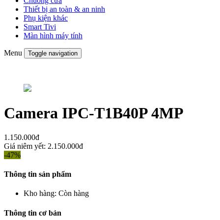
Chuông cửa
Thiết bị an toàn & an ninh
Phụ kiện khác
Smart Tivi
Màn hình máy tính
Menu
Toggle navigation
Camera IPC-T1B40P 4MP
1.150.000đ
Giá niêm yết:
2.150.000đ
-47%
Thông tin sản phẩm
Kho hàng:
Còn hàng
Thông tin cơ bản