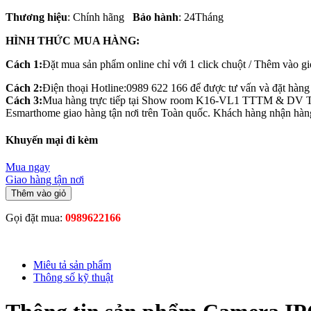
Thương hiệu
: Chính hãng
Bảo hành
: 24Tháng
HÌNH THỨC MUA HÀNG:
Cách 1:
Đặt mua sản phẩm online chỉ với 1 click chuột / Thêm vào g
Cách 2:
Điện thoại Hotline:0989 622 166 để được tư vấn và đặt hàng t
Cách 3:
Mua hàng trực tiếp tại Show room K16-VL1 TTTM & DV 
Esmarthome giao hàng tận nơi trên Toàn quốc. Khách hàng nhận hàng 
Khuyến mại đi kèm
Mua ngay
Giao hàng tận nơi
Thêm vào giỏ
Gọi đặt mua:
0989622166
Miêu tả sản phẩm
Thông số kỹ thuật