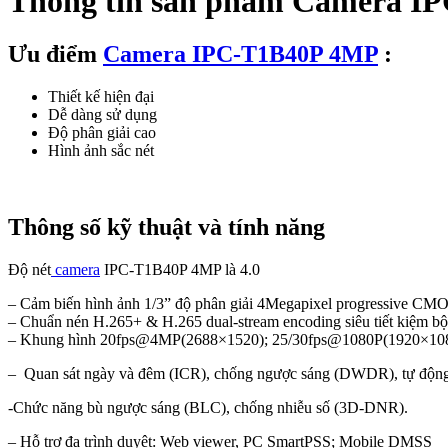
Thông tin sản phẩm Camera I
Ưu điểm
Camera IPC-T1B40P 4MP
:
Thiết kế hiện đại
Dễ dàng sử dụng
Độ phân giải cao
Hình ảnh sắc nét
Thông số kỹ thuật và tính năng
Độ nét
came
ra
IPC-T1B40P 4MP là 4.0
– Cảm biến hình ảnh 1/3” độ phân giải 4Megapixel progressive CM
– Chuẩn nén H.265+ & H.265 dual-stream encoding siêu tiết kiệm b
– Khung hình 20fps@4MP(2688×1520); 25/30fps@1080P(1920×10
– Quan sát ngày và đêm (ICR), chống ngược sáng (DWDR), tự động 
-Chức năng bù ngược sáng (BLC), chống nhiễu số (3D-DNR).
– Hỗ trợ đa trình duyệt: Web viewer, PC SmartPSS; Mobile DMSS