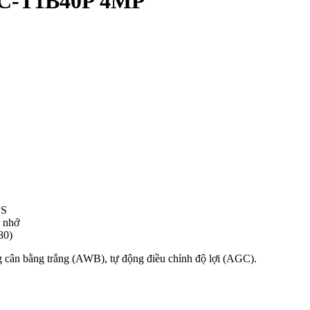
PC-T1B40P 4MP
OS
ộ nhớ
80)
cân bằng trắng (AWB), tự động điều chỉnh độ lợi (AGC).