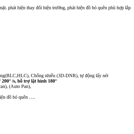
 phát hiện thay đổi hiện trường, phát hiện đồ bỏ quên phù hợp lắp
áng(BLC,HLC), Chống nhiễu (3D-DNR), tự động lấy nét
0° /s, hỗ trợ lật hình 180°
can), (Auto Pan),
 hiện đồ bỏ quên ….