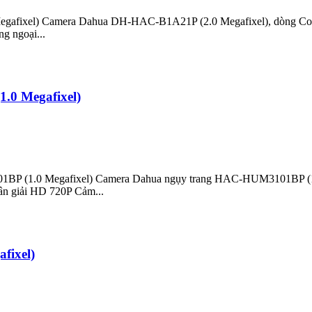
ixel) Camera Dahua DH-HAC-B1A21P (2.0 Megafixel), dòng Cooper cô
g ngoại...
0 Megafixel)
BP (1.0 Megafixel) Camera Dahua ngụy trang HAC-HUM3101BP (1.0 
ân giải HD 720P Cảm...
ixel)