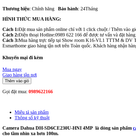
Thương hiệu
: Chính hãng
Bảo hành
: 24Tháng
HÌNH THỨC MUA HÀNG:
Cách 1:
Đặt mua sản phẩm online chỉ với 1 click chuột / Thêm vào g
Cách 2:
Điện thoại Hotline:0989 622 166 để được tư vấn và đặt hàng t
Cách 3:
Mua hàng trực tiếp tại Show room K16-VL1 TTTM & DV 
Esmarthome giao hàng tận nơi trên Toàn quốc. Khách hàng nhận hàng 
Khuyến mại đi kèm
Mua ngay
Giao hàng tận nơi
Thêm vào giỏ
Gọi đặt mua:
0989622166
Miêu tả sản phẩm
Thông số kỹ thuật
Camera Dahua DH-SD6CE230U-HNI 4MP là dòng sản phẩm
c
cho tầm nhìn xa hơn 100m.