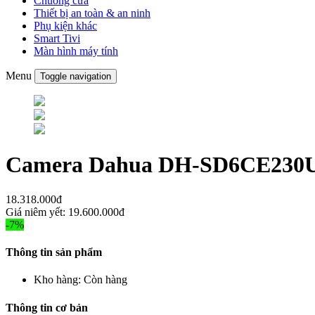
Chuông cửa
Thiết bị an toàn & an ninh
Phụ kiện khác
Smart Tivi
Màn hình máy tính
Menu
Toggle navigation
Camera Dahua DH-SD6CE230U
18.318.000đ
Giá niêm yết:
19.600.000đ
-7%
Thông tin sản phẩm
Kho hàng:
Còn hàng
Thông tin cơ bản