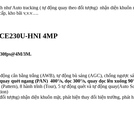
 Auto tracking ( tự động quay theo đối tượng) nhận diện khuôn mặt.
cấp, kho bãi v,v.v….
D6CE230U-HNI 4MP
5/30fps@4M/3M.
 động cân bằng trắng (AWB), tự động bù sáng (AGC), chống ngược s
 quét ngang (PAN) 400°/s, dọc 300°/s, quay dọc lên xuống 90° 20
(Pattern), 8 hành trình (Tour), 5 tự động quét và tự động quay(Auto S
tion)
 đối tượng) nhận diện khuôn mặt, phát hiện thay đổi hiện trường, phát