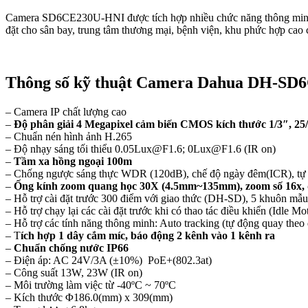
Camera SD6CE230U-HNI được tích hợp nhiều chức năng thông minh như
đặt cho sân bay, trung tâm thương mại, bệnh viện, khu phức hợp cao 
Thông số kỹ thuật Camera Dahua DH-S
– Camera IP chất lượng cao
–
Độ phân giải 4 Megapixel cảm biến CMOS kích thước 1/3″, 2
– Chuẩn nén hình ảnh H.265
– Độ nhạy sáng tối thiểu 0.05Lux@F1.6; 0Lux@F1.6 (IR on)
–
Tầm xa hồng ngoại 100m
– Chống ngược sáng thực WDR (120dB), chế độ ngày đêm(ICR), tự
–
Ống kính zoom quang học 30X (4.5mm~135mm), zoom số 16x, quay
– Hỗ trợ cài đặt trước 300 điểm với giao thức (DH-SD), 5 khuôn mẫu 
– Hỗ trợ chạy lại các cài đặt trước khi có thao tác điều khiển (Idle Mo
– Hỗ trợ các tính năng thông minh: Auto tracking (tự động quay theo
– T
ích hợp 1 dây cắm míc, báo động 2 kênh vào 1 kênh ra
–
Chuẩn chống nước IP66
– Điện áp: AC 24V/3A (±10%) PoE+(802.3at)
– Công suất 13W, 23W (IR on)
– Môi trường làm việc từ -40ºC ~ 70ºC
– Kích thước Φ186.0(mm) x 309(mm)