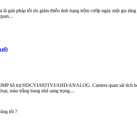
ải pháp tối ưu giảm thiểu tình trạng trộm cướp ngày một gia tăng 
uan...
el)
 trợ HDCVI/HDTVI/AHD/ANALOG. Camera quan sát tích hợp hồng
, màu trắng trang nhã sang trọng....
úng tôi ?