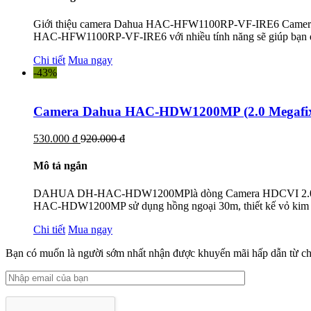
Giới thiệu camera Dahua HAC-HFW1100RP-VF-IRE6 Camera là gi
HAC-HFW1100RP-VF-IRE6 với nhiều tính năng sẽ giúp bạn q
Chi tiết
Mua ngay
-43%
Camera Dahua HAC-HDW1200MP (2.0 Megafix
530.000 đ
920.000 đ
Mô tả ngắn
DAHUA DH-HAC-HDW1200MPlà dòng Camera HDCVI 2.0MP hỗ
HAC-HDW1200MP sử dụng hồng ngoại 30m, thiết kế vỏ kim loại
Chi tiết
Mua ngay
Bạn có muốn là người sớm nhất nhận được khuyến mãi hấp dẫn từ ch