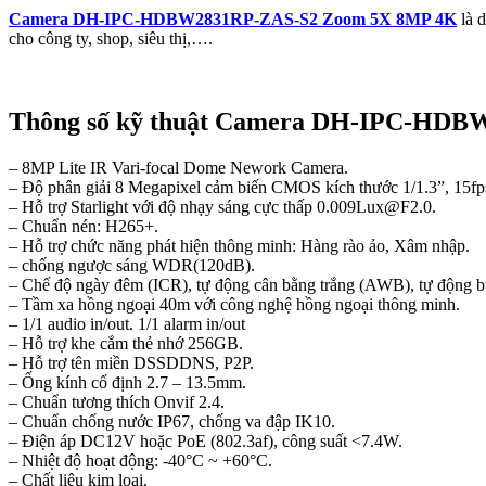
Camera DH-IPC-HDBW2831RP-ZAS-S2 Zoom 5X 8MP 4K
là 
cho công ty, shop, siêu thị,….
Thông số kỹ thuật Camera DH-IPC-HDB
– 8MP Lite IR Vari-focal Dome Nework Camera.
– Độ phân giải 8 Megapixel cảm biến CMOS kích thước 1/1.3”, 15
– Hỗ trợ Starlight với độ nhạy sáng cực thấp 0.009Lux@F2.0.
– Chuẩn nén: H265+.
– Hỗ trợ chức năng phát hiện thông minh: Hàng rào ảo, Xâm nhập.
– chống ngược sáng WDR(120dB).
– Chế độ ngày đêm (ICR), tự động cân bằng trắng (AWB), tự động 
– Tầm xa hồng ngoại 40m với công nghệ hồng ngoại thông minh.
– 1/1 audio in/out. 1/1 alarm in/out
– Hỗ trợ khe cắm thẻ nhớ 256GB.
– Hỗ trợ tên miền DSSDDNS, P2P.
– Ống kính cố định 2.7 – 13.5mm.
– Chuẩn tương thích Onvif 2.4.
– Chuẩn chống nước IP67, chống va đập IK10.
– Điện áp DC12V hoặc PoE (802.3af), công suất <7.4W.
– Nhiệt độ hoạt động: -40°C ~ +60°C.
– Chất liệu kim loại.