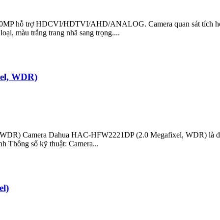
 trợ HDCVI/HDTVI/AHD/ANALOG. Camera quan sát tích hợp hồng
, màu trắng trang nhã sang trọng....
el, WDR)
WDR) Camera Dahua HAC-HFW2221DP (2.0 Megafixel, WDR) là dòng 
nh Thông số kỹ thuật: Camera...
l)