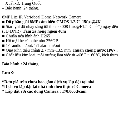
– Xuất xứ: Trung Quốc.
– Bảo hành: 24 tháng.
8MP Lite IR Vari-focal Dome Network Camera
■
Độ phân giải 8MP cảm biến CMOS 1/2.7″ 15fps@4K
■ Starlight độ nhạy sáng tối thiểu 0.008 Lux@F1.5. Chế độ ngày 
(3D-DNR).
Tầm xa hồng ngoại 40m
■ Chuẩn nén hình ảnh H265+.
■ Hỗ trợ khe cắm thẻ nhớ 256GB
■ 1/1 audio in/out. 1/1 alarm in/out
■ Ống kính điều chỉnh 2.7 mm–13.5 mm,
chuẩn chống nước IP67,
■ Chất liệu kim loại, môi trường làm việc từ -40°C~+60°C, kích t
Bảo hành : 24 tháng
Lưu ý:
*Đơn giá trên chưa bao gồm dịch vụ lắp đặt tại nhà
*Dịch vụ lắp đặt tại nhà tính theo thực tế Camera
* Lắp đặt với các dòng Camera : 170.000đ/cam