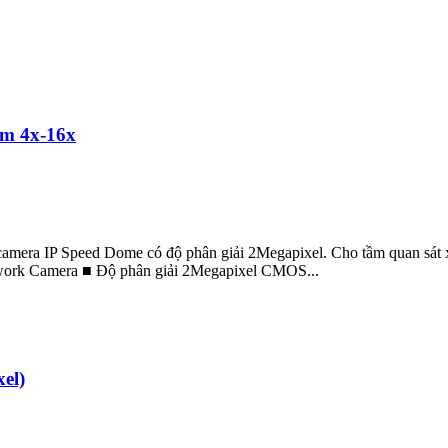
m 4x-16x
a IP Speed Dome có độ phân giải 2Megapixel. Cho tầm quan sát xa 
rk Camera ■ Độ phân giải 2Megapixel CMOS...
el)