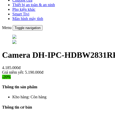
Chuông cửa
Thiết bị an toàn & an ninh
Phụ kiện khác
Smart Tivi
Màn hình máy tính
Menu
Toggle navigation
Camera DH-IPC-HDBW2831RP
4.185.000đ
Giá niêm yết:
5.190.000đ
-20%
Thông tin sản phẩm
Kho hàng:
Còn hàng
Thông tin cơ bản