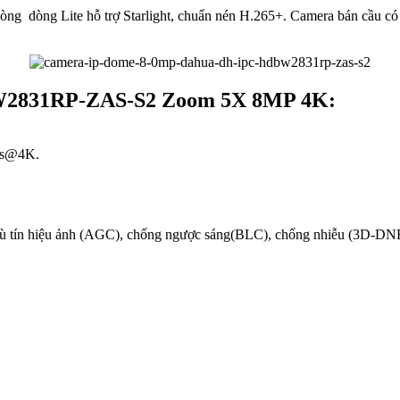
dòng dòng Lite hỗ trợ Starlight, chuẩn nén H.265+. Camera bán cầu có 
W2831RP-ZAS-S2 Zoom 5X 8MP 4K:
fps@4K.
bù tín hiệu ảnh (AGC), chống ngược sáng(BLC), chống nhiễu (3D-DN