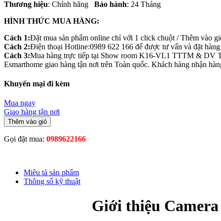
Thương hiệu
: Chính hãng
Bảo hành
: 24 Tháng
HÌNH THỨC MUA HÀNG:
Cách 1:
Đặt mua sản phẩm online chỉ với 1 click chuột / Thêm vào g
Cách 2:
Điện thoại Hotline:0989 622 166 để được tư vấn và đặt hàng t
Cách 3:
Mua hàng trực tiếp tại Show room K16-VL1 TTTM & DV 
Esmarthome giao hàng tận nơi trên Toàn quốc. Khách hàng nhận hàng 
Khuyến mại đi kèm
Mua ngay
Giao hàng tận nơi
Thêm vào giỏ
Gọi đặt mua:
0989622166
Miêu tả sản phẩm
Thông số kỹ thuật
Giới thiệu Came