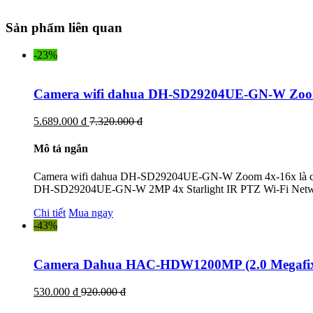
Sản phẩm liên quan
-23%
Camera wifi dahua DH-SD29204UE-GN-W Zoo
5.689.000 đ
7.320.000 đ
Mô tả ngắn
Camera wifi dahua DH-SD29204UE-GN-W Zoom 4x-16x là camer
DH-SD29204UE-GN-W 2MP 4x Starlight IR PTZ Wi-Fi Netwo
Chi tiết
Mua ngay
-43%
Camera Dahua HAC-HDW1200MP (2.0 Megafix
530.000 đ
920.000 đ