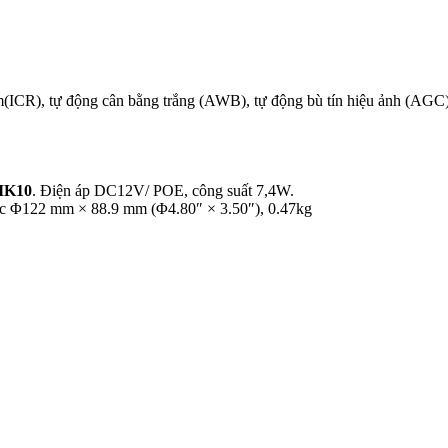
đêm(ICR), tự động cân bằng trắng (AWB), tự động bù tín hiệu ảnh (
 IK10
. Điện áp DC12V/ POE, công suất 7,4W.
hước Φ122 mm × 88.9 mm (Φ4.80″ × 3.50″), 0.47kg