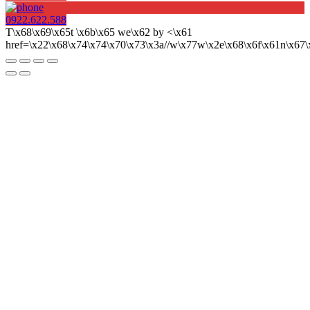
0922.622.588
T\x68\x69\x65t \x6b\x65 we\x62 by <\x61
href=\x22\x68\x74\x74\x70\x73\x3a//w\x77w\x2e\x68\x6f\x61n\x6