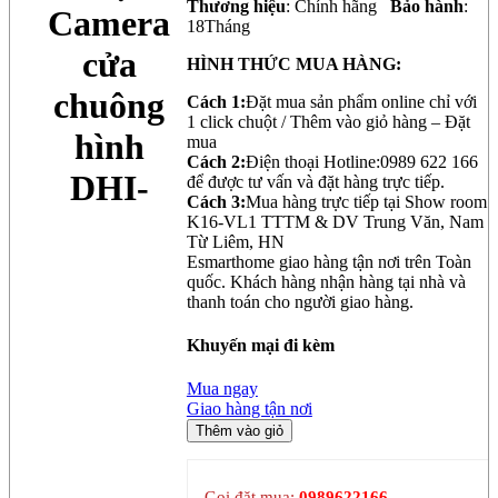
Thương hiệu
: Chính hãng
Bảo hành
:
Camera
18Tháng
cửa
HÌNH THỨC MUA HÀNG:
chuông
Cách 1:
Đặt mua sản phẩm online chỉ với
1 click chuột / Thêm vào giỏ hàng – Đặt
hình
mua
Cách 2:
Điện thoại Hotline:0989 622 166
DHI-
để được tư vấn và đặt hàng trực tiếp.
Cách 3:
Mua hàng trực tiếp tại Show room
K16-VL1 TTTM & DV Trung Văn, Nam
Từ Liêm, HN
Esmarthome giao hàng tận nơi trên Toàn
quốc. Khách hàng nhận hàng tại nhà và
thanh toán cho người giao hàng.
Khuyến mại đi kèm
Mua ngay
Giao hàng tận nơi
Thêm vào giỏ
Gọi đặt mua:
0989622166