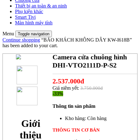
Chuông cửa
Thiết bị an toàn & an ninh
Phụ kiện khác
Smart Tivi
Màn hình máy tính
Menu
Toggle navigation
Continue shopping
“BÁO KHÁCH KHÔNG DÂY KW-I618B”
has been added to your cart.
Camera cửa chuông hình
DHI-VTO2111D-P-S2
2.537.000đ
Giá niêm yết:
3.750.000đ
-33%
Thông tin sản phẩm
Kho hàng:
Còn hàng
Giới
THÔNG TIN CƠ BẢN
thiệu