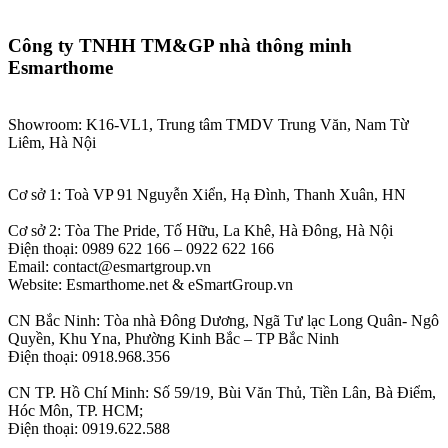
Công ty TNHH TM&GP nhà thông minh
Esmarthome
Showroom: K16-VL1, Trung tâm TMDV Trung Văn, Nam Từ
Liêm, Hà Nội
Cơ sở 1: Toà VP 91 Nguyễn Xiển, Hạ Đình, Thanh Xuân, HN
Cơ sở 2: Tòa The Pride, Tố Hữu, La Khê, Hà Đông, Hà Nội
Điện thoại: 0989 622 166 – 0922 622 166
Email: contact@esmartgroup.vn
Website: Esmarthome.net & eSmartGroup.vn
CN Bắc Ninh: Tòa nhà Đông Dương, Ngã Tư lạc Long Quân- Ngô
Quyền, Khu Yna, Phường Kinh Bắc – TP Bắc Ninh
Điện thoại: 0918.968.356
CN TP. Hồ Chí Minh: Số 59/19, Bùi Văn Thủ, Tiền Lân, Bà Điểm,
Hóc Môn, TP. HCM;
Điện thoại: 0919.622.588