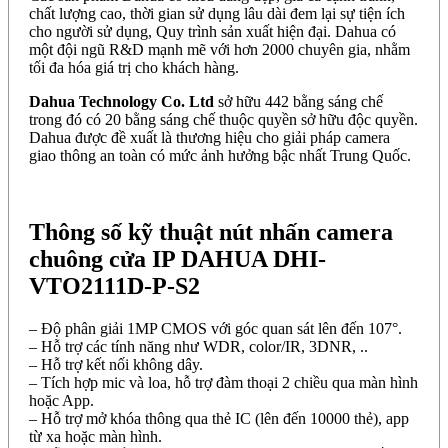
chất lượng cao, thời gian sử dụng lâu dài đem lại sự tiện ích
cho người sử dụng, Quy trình sản xuất hiện đại. Dahua có
một đội ngũ R&D mạnh mẽ với hơn 2000 chuyên gia, nhằm
tối đa hóa giá trị cho khách hàng.
Dahua Technology Co. Ltd
sở hữu 442 bằng sáng chế
trong đó có 20 bằng sáng chế thuộc quyền sở hữu độc quyền.
Dahua được đề xuất là thương hiệu cho giải pháp camera
giao thông an toàn có mức ảnh hưởng bậc nhất Trung Quốc.
Thông số kỹ thuật nút nhấn camera
chuông cửa IP DAHUA DHI-
VTO2111D-P-S2
– Độ phân giải 1MP CMOS với góc quan sát lên đến 107°.
– Hỗ trợ các tính năng như WDR, color/IR, 3DNR, ..
– Hỗ trợ kết nối không dây.
– Tích hợp mic và loa, hỗ trợ đàm thoại 2 chiều qua màn hình
hoặc App.
– Hỗ trợ mở khóa thông qua thẻ IC (lên đến 10000 thẻ), app
từ xa hoặc màn hình.