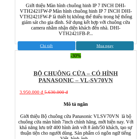
Giới thiệu Màn hình chuông hinh IP 7 INCH DHI-
VTH2421FW-P Màn hình chuông hinh IP 7 INCH DHI-
VTH2421FW-P là thiết bị không thể thiếu trong hệ thống
giám sát cho gia đình. Sử dụng kết hợp với chuông cửa
camera nhằm nhận diện khách đến nhà. DHI-
VTH2421FB-P...
Chi tiết
Mua ngay
-30%
BỘ CHUÔNG CỬA – CÓ HÌNH
PANASONIC – VL-SV70VN
3.950.000 đ
5.630.000 đ
Mô tả ngắn
Giới thiệu Bộ chuông cửa Panasonic VLSV70VN là bộ
chuông cửa màn hình 7inch chính hãng, mới hiện nay. Với
khả năng lưu trữ 400 hình ảnh với 8 ảnh/50 khách, tạo sự
thuận tiện cho người dùng. Sản phẩm có ngôn ngữ tiếng
Việt, hình ảnh...