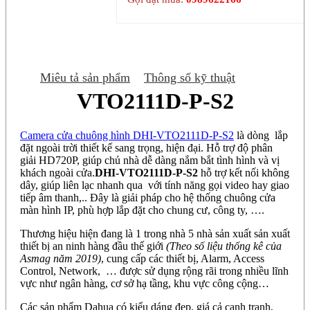
Miêu tả sản phẩm
Thông số kỹ thuật
VTO2111D-P-S2
Camera cửa chuông hình DHI-VTO2111D-P-S2
là dòng lắp
đặt ngoài trời thiết kế sang trọng, hiện đại. Hỗ trợ độ phân
giải HD720P, giúp chủ nhà dễ dàng nắm bắt tình hình và vị
khách ngoài cửa.
DHI-VTO2111D-P-S2
hỗ trợ kết nối không
dây, giúp liên lạc nhanh qua với tính năng gọi video hay giao
tiếp âm thanh,.. Đây là giải pháp cho hệ thống chuông cửa
màn hình IP, phù hợp lắp đặt cho chung cư, công ty, ….
Thương hiệu hiện đang là 1 trong nhà 5 nhà sản xuất sản xuất
thiết bị an ninh hàng đầu thế giới
(Theo số liệu thống kê của
Asmag năm 2019)
, cung cấp các thiết bị, Alarm, Access
Control, Network, … được sử dụng rộng rãi trong nhiều lĩnh
vực như ngân hàng, cơ sở hạ tầng, khu vực công cộng…
Các sản phẩm Dahua có kiểu dáng đẹp, giá cả cạnh tranh,