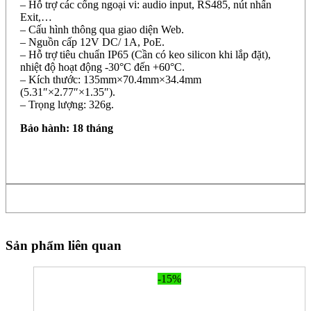
– Hỗ trợ các cổng ngoại vi: audio input, RS485, nút nhấn
Exit,…
– Cấu hình thông qua giao diện Web.
– Nguồn cấp 12V DC/ 1A, PoE.
– Hỗ trợ tiêu chuẩn IP65 (Cần có keo silicon khi lắp đặt),
nhiệt độ hoạt động -30°C đến +60°C.
– Kích thước: 135mm×70.4mm×34.4mm
(5.31″×2.77″×1.35″).
– Trọng lượng: 326g.
Bảo hành: 18 tháng
Sản phẩm liên quan
-15%