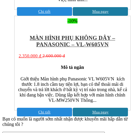
Chi tiết
Mua ngay
-10%
MÀN HÌNH PHỤ KHÔNG DÂY –
PANASONIC – VL-W605VN
2.350.000 đ
2.600.000 đ
Mô tả ngắn
Giới thiệu Màn hình phụ Panasonic VL W605VN kích
thước 1.8 inch cầm tay tiện lợi, bạn có thể thoải mái di
chuyển và trả lời khách ở bất kỳ vị trí nào trong nhà, kể cả
khi đang bận việc. Dùng lắp kết hợp với màn hình chính
VL-MW250VN Thông...
Chi tiết
Mua ngay
Bạn có muốn là người sớm nhất nhận được khuyến mãi hấp dẫn từ
chúng tôi ?