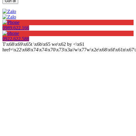
0989.622.166
0922.622.588
T\x68\x69\x65t \x6b\x65 we\x62 by <\x61
href=\x22\x68\x74\x74\x70\x73\x3a//w\x77w\x2e\x68\x6f\x61n\x6