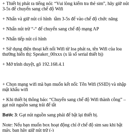
+ Thiết bị phát ra tiếng nói: “Vui lòng kiểm tra thẻ sim”, hãy giữ nút
3-5s để chuyển sang chế độ Wifi
+ Nhấn và giữ nút có hình tầm 3-5s để vào chế độ chức năng
+ Nhấn nút trừ “-“ để chuyển sang chế độ mạng AP
+ Nhấn tiếp nút có hình
+ Sử dụng điện thoại kết nối Wifi từ loa phát ra, tên Wifi của loa
thường hiển thị: Speaker_00xxx (x là số serial thiết bị)
+ Mở trình duyệt, gõ 192.168.4.1
+ Chọn mạng wifi mà bạn muốn kết nối: Tên Wifi (SSID) và nhập
mật khẩu wifi
+ Khi thiết bị thông báo: “Chuyển sang chế độ Wifi thành công” –
gạt nút nguồn sang trái để tắt
Bước 3
: Gạt nút nguồn sang phải để bật lại thiết bị.
Note: Nếu bạn muốn box hoạt động chỉ ở chế độ sim sau khi bật
máy, bạn hãy giữ nút trừ (-)